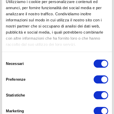
Utilizziamo i cookie per personalizzare contenuti ed
annunci, per fornire funzionalità dei social media e per
analizzare il nostro traffico. Condividiamo inoltre
informazioni sul modo in cui utilizza il nostro sito con i
nostri partner che si occupano di analisi dei dati web,
pubblicità e social media, i quali potrebbero combinarle
con altre informazioni che ha fornito loro o che hanno
CORSI
SICUREZZA
raccolto dal suo utilizzo dei loro servizi.
Formazione lavoratori
Selezione
Addetti al primo soccorso
Necessari
del
Addetti al servizio antincendio
consenso
Carrello elevatore
Preferenze
PES/PAV
Preposti
Statistiche
RLS
FORMAZIONE LAVORATORI
Marketing