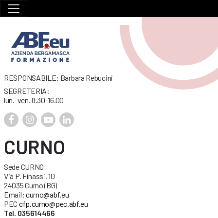
RESPONSABILE: Barbara Rebucini
SEGRETERIA:
lun.-ven. 8.30-16.00
CURNO
Sede CURNO
Via P. Finassi, 10
24035 Curno (BG)
Email:
curno@abf.eu
PEC
cfp.curno@pec.abf.eu
Tel. 035614466