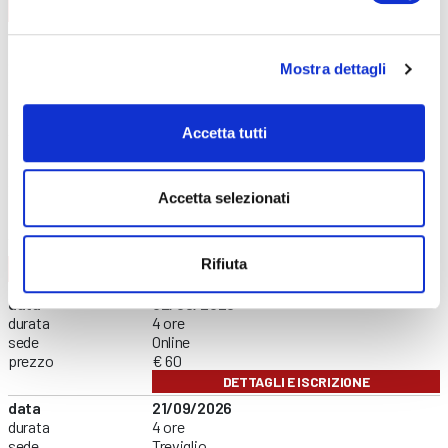
AGGIORNAMENTO
CONTENUTI CORSO
data
08/09/2026
durata
6 ore
Mostra dettagli
sede
Curno
prezzo
€ 140
DETTAGLI E ISCRIZIONE
Accetta tutti
data
01/12/2026
durata
6 ore
sede
Clusone
Accetta selezionati
prezzo
€ 140
DETTAGLI E ISCRIZIONE
Rifiuta
FORMAZIONE GENERALE
CONTENUTI CORSO
data
02/09/2026
durata
4 ore
sede
Online
prezzo
€ 60
DETTAGLI E ISCRIZIONE
data
21/09/2026
durata
4 ore
sede
Treviglio