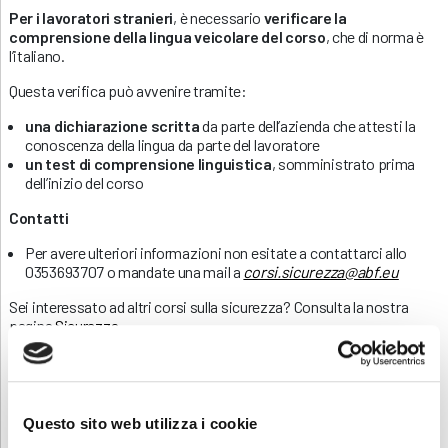
Per i lavoratori stranieri
, è necessario
verificare la
comprensione della lingua veicolare del corso
, che di norma è
l’italiano.
Questa verifica può avvenire tramite:
una dichiarazione scritta
da parte dell’azienda che attesti la
conoscenza della lingua da parte del lavoratore
un test di comprensione linguistica
, somministrato prima
dell’inizio del corso
Contatti
Per avere ulteriori informazioni non esitate a contattarci allo
0353693707 o mandate una mail a
corsi.sicurezza@abf.eu
Sei interessato ad altri corsi sulla sicurezza? Consulta la nostra
pagina
Sicurezza
.
INFORMATIVA RELATIVA AL CONTRATTO
Questo sito web utilizza i cookie
ISCRIZIONE