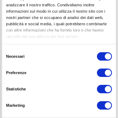
analizzare il nostro traffico. Condividiamo inoltre
Questa verifica può avvenire tramite:
informazioni sul modo in cui utilizza il nostro sito con i
una dichiarazione scritta
da parte dell’azienda che attesti la
nostri partner che si occupano di analisi dei dati web,
conoscenza della lingua da parte del lavoratore
pubblicità e social media, i quali potrebbero combinarle
un test di comprensione linguistica
, somministrato prima
dell’inizio del corso
con altre informazioni che ha fornito loro o che hanno
raccolto dal suo utilizzo dei loro servizi.
Sei interessato ad altri corsi sulla Sicurezza? Consulta la nostra
pagina
Sicurezza
.
Selezione
Contatti
Necessari
del
Per avere ulteriori informazioni non esitate a contattarci allo
consenso
0353693707 o mandate una mail a
corsi.sicurezza@abf.eu
Preferenze
INFORMATIVA RELATIVA AL CONTRATTO
Statistiche
ISCRIZIONE
Marketing