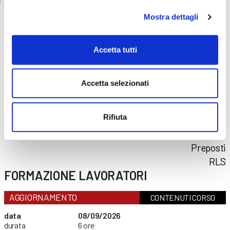
Mostra dettagli
CORSI
SICUREZZA
Accetta tutti
Formazione lavoratori
Accetta selezionati
Addetti al primo soccorso
Addetti al servizio antincendio
Rifiuta
Carrello elevatore
PES/PAV
Preposti
RLS
FORMAZIONE LAVORATORI
AGGIORNAMENTO
CONTENUTI CORSO
data
08/09/2026
durata
6 ore