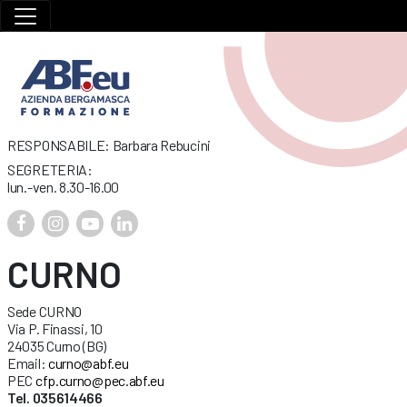
RESPONSABILE: Barbara Rebucini
SEGRETERIA:
lun.-ven. 8.30-16.00
CURNO
Sede CURNO
Via P. Finassi, 10
24035 Curno (BG)
Email:
curno@abf.eu
PEC
cfp.curno@pec.abf.eu
Tel. 035614466