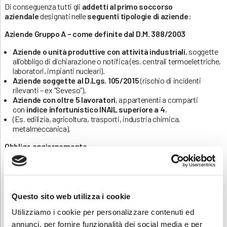
Di conseguenza tutti gli
addetti al primo soccorso
aziendale
designati nelle
seguenti tipologie di aziende
:
Aziende Gruppo A – come definite dal D.M. 388/2003
Aziende o unità produttive con attività industriali
, soggette
all’obbligo di dichiarazione o notifica (es. centrali termoelettriche,
laboratori, impianti nucleari).
Aziende soggette al D.Lgs. 105/2015
(rischio di incidenti
rilevanti – ex “Seveso”).
Aziende con oltre 5 lavoratori
, appartenenti a comparti
con
indice infortunistico INAIL superiore a 4
.
(Es. edilizia, agricoltura, trasporti, industria chimica,
metalmeccanica).
Obbligo aggiornamento
L’
aggiornamento è obbligatorio ogni 3 anni
, per tutti gli
addetti formati con
durata minima
è di
6 ore
, e deve
includere
esercitazioni pratiche obbligatorie
.
Questo sito web utilizza i cookie
Per i lavoratori stranieri
, è necessario
verificare la
comprensione della lingua veicolare del corso
, che di norma è
Utilizziamo i cookie per personalizzare contenuti ed
l’italiano.
annunci, per fornire funzionalità dei social media e per