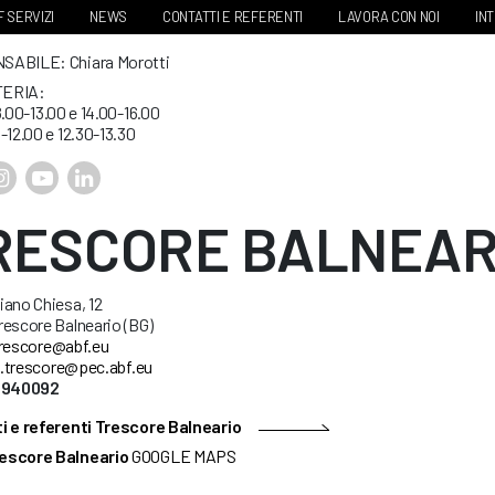
 SERVIZI
NEWS
CONTATTI E REFERENTI
LAVORA CON NOI
IN
ABILE: Chiara Morotti
ERIA:
8.00-13.00 e 14.00-16.00
-12.00 e 12.30-13.30
RESCORE BALNEAR
ano Chiesa, 12
escore Balneario (BG)
rescore@abf.eu
.trescore@pec.abf.eu
35940092
i e referenti Trescore Balneario
escore Balneario
GOOGLE MAPS