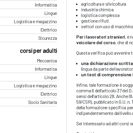
agricoltura e silvicoltura
Informatica
industria chimica
Lingue
logistica complessa
gestione rifiuti
Logistica e magazzino
settori con uso di macchinar
Elettrico
Per i lavoratori stranieri
, è 
Sicurezza
veicolare del corso
, che di n
corsi per adulti
Questa verifica può avvenire 
Meccanica
una dichiarazione scritta
lingua da parte del lavorato
Informatica
un test di comprensione 
Lingue
Infine, tale formazione è sogg
Logistica e magazzino
comma 6 dell’articolo 37 del D.l
Elettrico
sensi dell’articolo 28. Anche l’
59/CSR), pubblicato in G.U. n.
Socio Sanitaria
della formazione specifica per 
indipendentemente dal livello d
Sei interessato ad altri corsi 