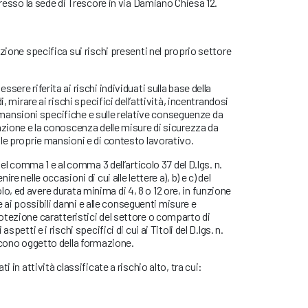
presso la sede di Trescore in via Damiano Chiesa 12.
zione specifica sui rischi presenti nel proprio settore
sere riferita ai rischi individuati sulla base della
i, mirare ai rischi specifici dell’attività, incentrandosi
lle mansioni specifiche e sulle relative conseguenze da
azione e la conoscenza delle misure di sicurezza da
le proprie mansioni e di contesto lavorativo.
del comma 1 e al comma 3 dell’articolo 37 del D.lgs. n.
e nelle occasioni di cui alle lettere a), b) e c) del
 ed avere durata minima di 4, 8 o 12 ore, in funzione
i e ai possibili danni e alle conseguenti misure e
otezione caratteristici del settore o comparto di
spetti e i rischi specifici di cui ai Titoli del D.lgs. n.
iscono oggetto della formazione.
i in attività classificate a rischio alto, tra cui: