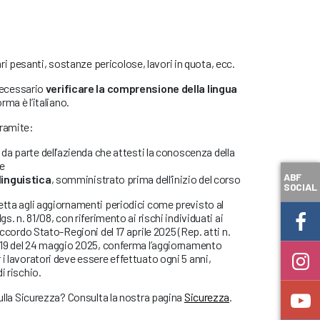
i pesanti, sostanze pericolose, lavori in quota, ecc.
necessario
verificare la comprensione della lingua
orma è l’italiano.
tramite:
da parte dell’azienda che attesti la conoscenza della
re
ABF
linguistica
, somministrato prima dell’inizio del corso
SOCIAL
etta agli aggiornamenti periodici come previsto al
gs. n. 81/08, con riferimento ai rischi individuati ai
Accordo Stato-Regioni del 17 aprile 2025 (Rep. atti n.
 119 del 24 maggio 2025, conferma l’aggiornamento
i lavoratori deve essere effettuato ogni 5 anni,
i rischio.
sulla Sicurezza? Consulta la nostra pagina
Sicurezza
.