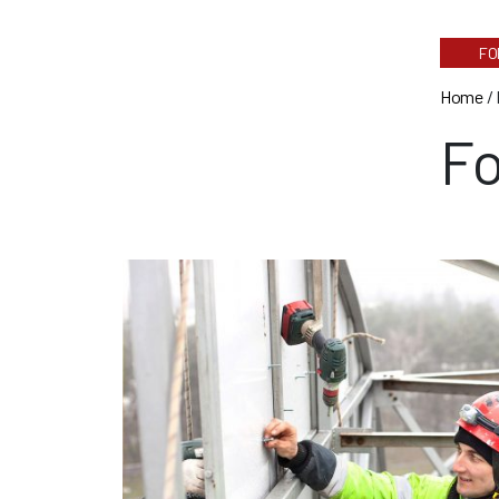
FO
Home
/
Fo