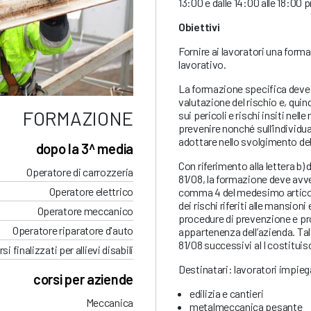
13:00 e dalle 14:00 alle 18:00 
Obiettivi
Fornire ai lavoratori una forma
lavorativo.
La formazione specifica deve es
valutazione del rischio e, quind
FORMAZIONE
sui pericoli e rischi insiti ne
prevenire nonché sull’individu
adottare nello svolgimento del
dopo la 3^ media
Con riferimento alla lettera b) 
Operatore di carrozzeria
81/08, la formazione deve avvenir
Operatore elettrico
comma 4 del medesimo articolo,
dei rischi riferiti alle mansion
Operatore meccanico
procedure di prevenzione e pr
Operatore riparatore d'auto
appartenenza dell’azienda. Tali a
81/08 successivi al I costitu
si finalizzati per allievi disabili
Destinatari: lavoratori impiegat
corsi per aziende
edilizia e cantieri
Meccanica
metalmeccanica pesante