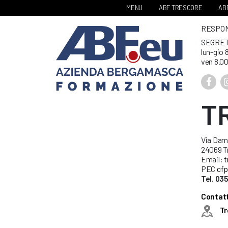
MENU
ABF TRESCORE
ABF
RESPONS
SEGRET
lun-gio 
ven 8.00
T
Via Dami
24069 Tr
Email:
t
PEC
cfp
Tel. 0
Contatt
Tr