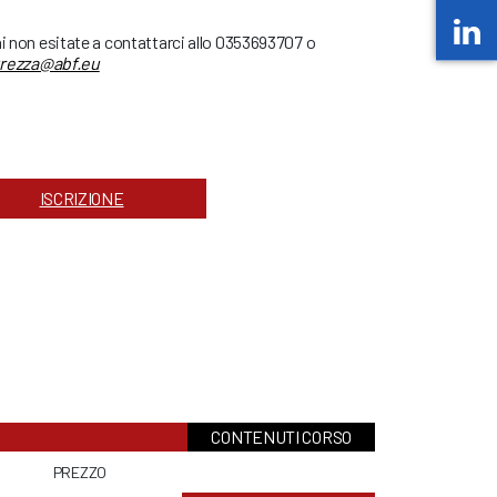
ni non esitate a contattarci allo 0353693707 o
urezza@abf.eu
ISCRIZIONE
CONTENUTI CORSO
PREZZO