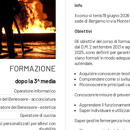
Info
Il corso si terrà l’8 giugno 202
sede di Bergamo in via Monte 
Obiettivi
Gli obiettivi del corso di forma
dal D.M. 2 settembre 2021 e ag
2025, sono definiti per garanti
siano formati in modo adeguato
aziendale.
FORMAZIONE
Acquisire conoscenze teoric
Comprendere come si svilu
dopo la 3^ media
Riconoscere le principali cau
Operatore informatico
Conoscere le misure di preven
 del Benessere - acconciatura
Apprendere il funzionament
atore del Benessere - estetica
Saper individuare e utilizzar
Operatore di cucina
Saper gestire l’emergenza inc
i personalizzati per allievi con
disabilità