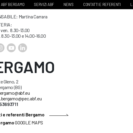
ABF BERGAMO
SERVIZI ABF
NEWS
CONTATTI E REFERENTI
L
ABILE: Martina Carrara
ERIA:
. ven. 8.30-13.00
. 8.30-13.00 e 14.00-16.00
ERGAMO
e Gleno, 2
ergamo (BG)
ergamo@abf.eu
.bergamo@pec.abf.eu
53693711
i e referenti Bergamo
ergamo
GOOGLE MAPS