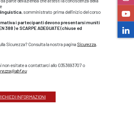
da parte dell’azienda che attesti la conoscenza della
re
linguistica
, somministrato prima dell’inizio del corso
rmativa i partecipanti devono presentarsi muniti
 EN 388 ) e SCARPE ADEGUATE (chiuse ed
sulla Sicurezza? Consulta la nostra pagina
Sicurezza
.
ni non esitate a contattarci allo 0353693707 o
urezza@abf.eu
RICHIEDI INFORMAZIONI