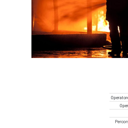
Operatore
Oper
Percors