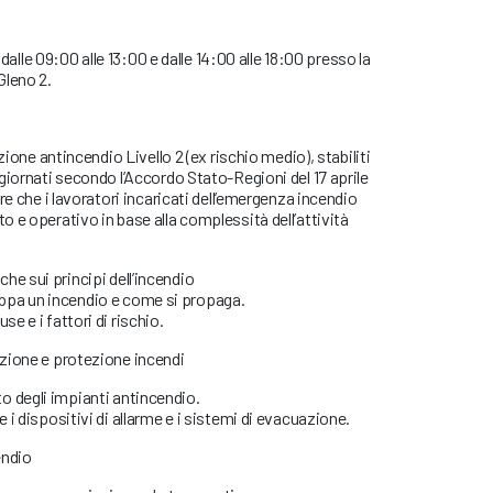
6 dalle 09:00 alle 13:00 e dalle 14:00 alle 18:00 presso la
Gleno 2.
zione antincendio Livello 2 (ex rischio medio), stabiliti
giornati secondo l’Accordo Stato-Regioni del 17 aprile
re che i lavoratori incaricati dell’emergenza incendio
 e operativo in base alla complessità dell’attività
he sui principi dell’incendio
ppa un incendio e come si propaga.
se e i fattori di rischio.
zione e protezione incendi
o degli impianti antincendio.
e i dispositivi di allarme e i sistemi di evacuazione.
endio