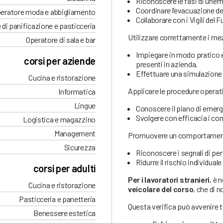
Riconoscere le fasi di un’e
Coordinare l’evacuazione de
eratore moda e abbigliamento
Collaborare con i Vigili del 
 di panificazione e pasticceria
Utilizzare correttamente i mez
Operatore di sala e bar
Impiegare in modo pratico est
corsi per aziende
presenti in azienda.
Effettuare una simulazione 
Cucina e ristorazione
Applicare le procedure operati
Informatica
Lingue
Conoscere il piano di emerge
Svolgere con efficacia i co
Logistica e magazzino
Management
Promuovere un comportamento
Sicurezza
Riconoscere i segnali di per
Ridurre il rischio individual
corsi per adulti
Per i lavoratori stranieri
, è 
Cucina e ristorazione
veicolare del corso
, che di n
Pasticceria e panetteria
Questa verifica può avvenire 
Benessere estetica