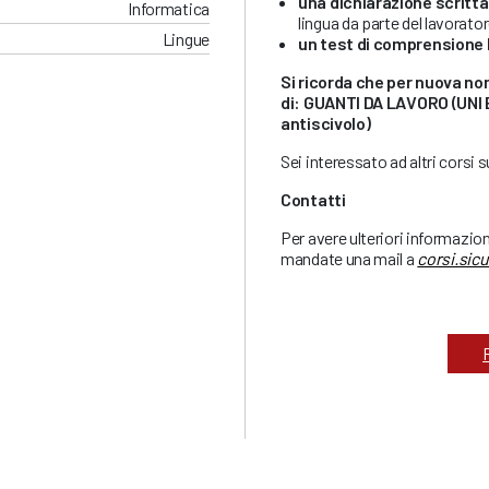
una dichiarazione scritta
Informatica
lingua da parte del lavorato
Lingue
un test di comprensione 
Si ricorda che per nuova no
di: GUANTI DA LAVORO (UNI
antiscivolo)
Sei interessato ad altri corsi 
Contatti
Per avere ulteriori informazio
mandate una mail a
corsi.sic