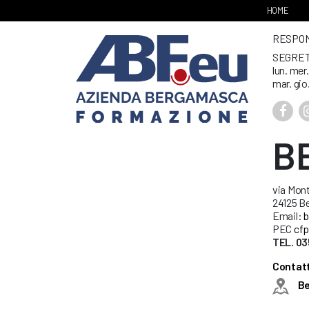
HOME
RESPONS
SEGRET
lun. mer
mar. gio
B
via Mont
24125 B
Email:
b
PEC
cfp
TEL. 03
Contatt
B