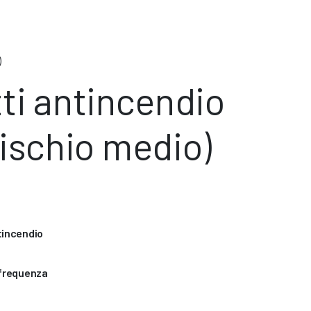
)
ti antincendio
 (rischio medio)
tincendio
 frequenza