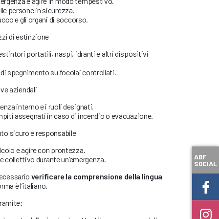
mergenza e agire in modo tempestivo.
lle persone in sicurezza.
Fuoco e gli organi di soccorso.
zi di estinzione
intori portatili, naspi, idranti e altri dispositivi
di spegnimento su focolai controllati.
ve aziendali
nza interno e i ruoli designati.
mpiti assegnati in caso di incendio o evacuazione.
 sicuro e responsabile
icolo e agire con prontezza.
ABF
e e collettivo durante un’emergenza.
SOCIAL
necessario
verificare la comprensione della lingua
orma è l’italiano.
tramite: