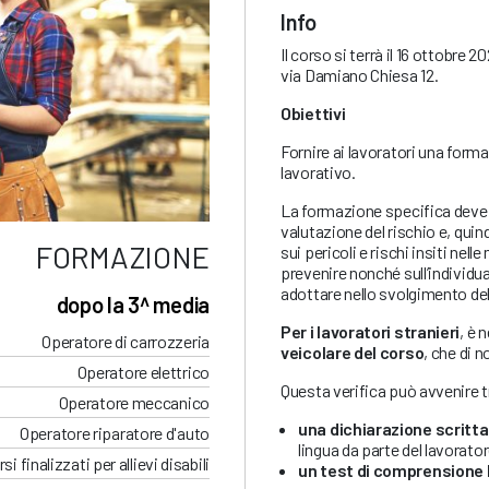
Info
Il corso si terrà il 16 ottobre 
via Damiano Chiesa 12.
Obiettivi
Fornire ai lavoratori una forma
lavorativo.
La formazione specifica deve es
valutazione del rischio e, quind
FORMAZIONE
sui pericoli e rischi insiti ne
prevenire nonché sull’individu
adottare nello svolgimento del
dopo la 3^ media
Per i lavoratori stranieri
, è 
Operatore di carrozzeria
veicolare del corso
, che di n
Operatore elettrico
Questa verifica può avvenire 
Operatore meccanico
una dichiarazione scritta
Operatore riparatore d'auto
lingua da parte del lavorato
si finalizzati per allievi disabili
un test di comprensione 