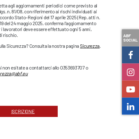
etta agli aggiornamenti periodici come previsto al
gs. n. 81/08, con riferimento ai rischi individuati ai
Accordo Stato-Regioni del 17 aprile 2025 (Rep. atti n.
 119 del 24 maggio 2025, conferma l’aggiornamento
i lavoratori deve essere effettuato ogni 5 anni,
i rischio.
ABF
SOCIAL
sulla Sicurezza? Consulta la nostra pagina
Sicurezza
.
ni non esitate a contattarci allo 0353693707 o
urezza@abf.eu
ISCRIZIONE