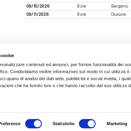
09/10/2026
8 ore
Bergamo
09/11/2026
8 ore
Clusone
 cookie
ARENTE
rsonalizzare contenuti ed annunci, per fornire funzionalità dei so
ffico. Condividiamo inoltre informazioni sul modo in cui utilizza il 
 occupano di analisi dei dati web, pubblicità e social media, i qual
azioni che ha fornito loro o che hanno raccolto dal suo utilizzo d
mazione
 (035) 3693711 - via Monte Gleno, 2 - I - 24125 Bergamo (BG) - Email: inf
Preferenze
Statistiche
Marketing