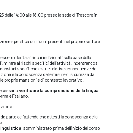
2025 dalle 14:00 alle 18:00 presso la sede di Trescore in
zione specifica sui rischi presenti nel proprio settore
sere riferita ai rischi individuati sulla base della
i, mirare ai rischi specifici dell’attività, incentrandosi
lle mansioni specifiche e sulle relative conseguenze da
azione e la conoscenza delle misure di sicurezza da
le proprie mansioni e di contesto lavorativo.
necessario
verificare la comprensione della lingua
orma è l’italiano.
tramite:
da parte dell’azienda che attesti la conoscenza della
re
linguistica
, somministrato prima dell’inizio del corso