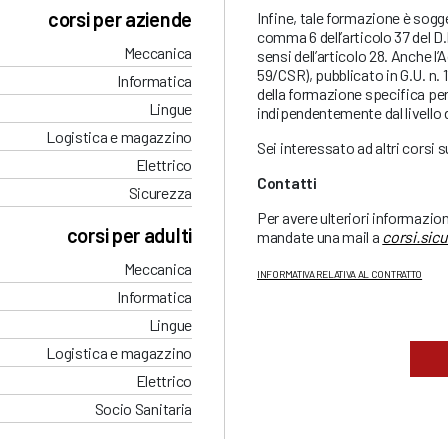
corsi per aziende
Infine, tale formazione è sogg
comma 6 dell’articolo 37 del D.l
Meccanica
sensi dell’articolo 28. Anche l’
59/CSR), pubblicato in G.U. n.
Informatica
della formazione specifica per 
Lingue
indipendentemente dal livello d
Logistica e magazzino
Sei interessato ad altri corsi 
Elettrico
Contatti
Sicurezza
Per avere ulteriori informazio
corsi per adulti
mandate una mail a
corsi.sic
Meccanica
INFORMATIVA RELATIVA AL CONTRATTO
Informatica
Lingue
Logistica e magazzino
Elettrico
Socio Sanitaria