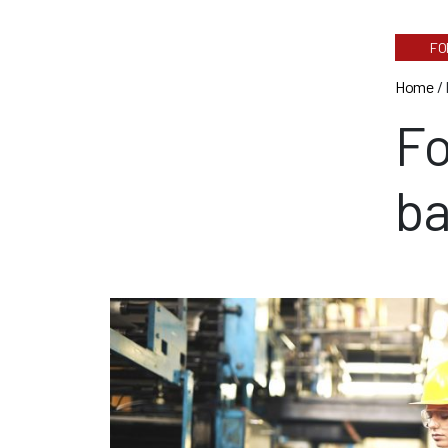
FO
Home
/
Fo
b