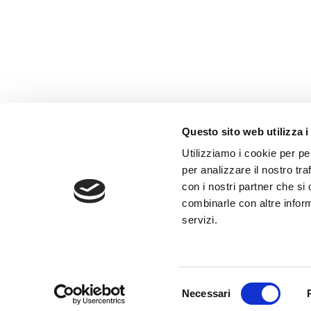
Questo sito web utilizza i
AMMINISTRAZIONE TRASP
Utilizziamo i cookie per pe
WHISTLEBLOWING
per analizzare il nostro tra
con i nostri partner che si
combinarle con altre inform
ABF Azienda Bergamasca For
servizi.
C.F. e P. IVA 03240540165 - Tel.
Privacy
-
Cookie policy
Selezione
Necessari
del