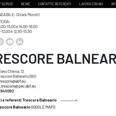
 SERVIZI
NEWS
CONTATTI E REFERENTI
LAVORA CON NOI
IN
ABILE: Chiara Morotti
ERIA:
8.00-13.00 e 14.00-16.00
-12.00 e 12.30-13.30
RESCORE BALNEAR
ano Chiesa, 12
escore Balneario (BG)
rescore@abf.eu
.trescore@pec.abf.eu
35940092
i e referenti Trescore Balneario
escore Balneario
GOOGLE MAPS