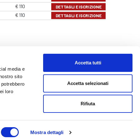
€ 110
DETTAGLI E ISCRIZIONE
€ 110
DETTAGLI E ISCRIZIONE
Accetta tutti
cial media e
nostro sito
Accetta selezionati
i potrebbero
ei loro
o@abf.eu
Rifiuta
Mostra dettagli