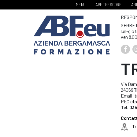
MENU
ABF TRESCORE
ABF
RESPONS
SEGRET
lun-gio 
ven 8.00
T
Via Dami
24069 Tr
Email:
t
PEC
cfp
Tel. 0
Contatt
Tr