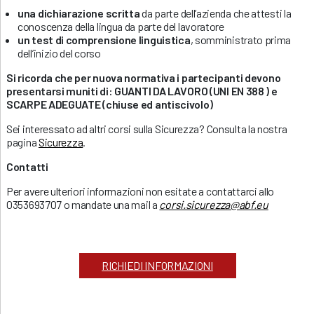
una dichiarazione scritta
da parte dell’azienda che attesti la
conoscenza della lingua da parte del lavoratore
un test di comprensione linguistica
, somministrato prima
dell’inizio del corso
Si ricorda che per nuova normativa i partecipanti devono
presentarsi muniti di: GUANTI DA LAVORO (UNI EN 388 ) e
SCARPE ADEGUATE (chiuse ed antiscivolo)
Sei interessato ad altri corsi sulla Sicurezza? Consulta la nostra
pagina
Sicurezza
.
Contatti
Per avere ulteriori informazioni non esitate a contattarci allo
0353693707 o mandate una mail a
corsi.sicurezza@abf.eu
RICHIEDI INFORMAZIONI