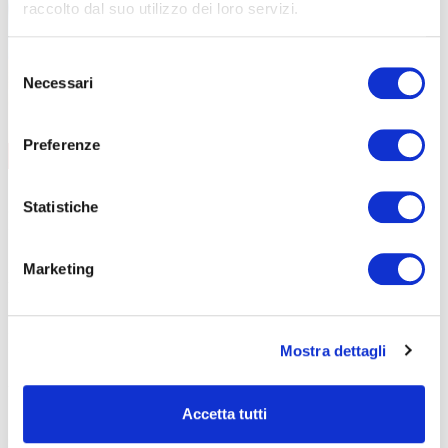
raccolto dal suo utilizzo dei loro servizi.
Selezione
Necessari
del
consenso
Preferenze
AGGIORNAMENTO
CONTENUTI CORSO
data
08/09/2026
Statistiche
durata
6 ore
sede
Curno
prezzo
€ 140
DETTAGLI E ISCRIZIONE
Marketing
data
01/12/2026
durata
6 ore
sede
Clusone
prezzo
€ 140
Mostra dettagli
DETTAGLI E ISCRIZIONE
Accetta tutti