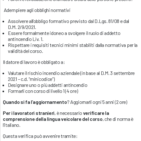
Adempiere agli obblighi normativi
Assolvere all’obbligo formativo previsto dal D.Lgs. 81/08 e dal
D.M. 2/9/2021.
Essere formalmente idoneo a svolgere il ruolo di addetto
antincendio Liv. 1.
Rispettare i requisiti tecnici minimi stabiliti dalla normativa per la
validità del corso.
Il datore di lavoro è obbligato a:
Valutare il rischio incendio aziendale (in base al D.M. 3 settembre
2021 – c.d. “minicodice”)
Designare uno o più addetti antincendio
Formarli con corso di livello 1 (4 ore)
Quando si fa l’aggiornamento
? Aggiornarli ogni 5 anni (2 ore)
Per i lavoratori stranieri
, è necessario
verificare la
comprensione della lingua veicolare del corso
, che di norma è
l’italiano.
Questa verifica può avvenire tramite: