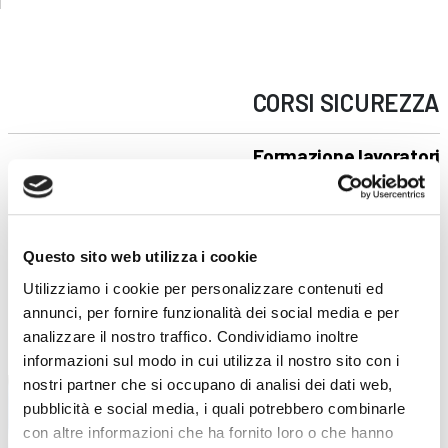
CORSI
SICUREZZA
Formazione lavoratori
Corsi online - FAD ASINCRONA
Addetto al servizio antincendio
Carrello elevatore
Questo sito web utilizza i cookie
Preposti
Addetti al primo soccorso
Utilizziamo i cookie per personalizzare contenuti ed
annunci, per fornire funzionalità dei social media e per
RLS
analizzare il nostro traffico. Condividiamo inoltre
FORMAZIONE LAVORATORI
informazioni sul modo in cui utilizza il nostro sito con i
nostri partner che si occupano di analisi dei dati web,
pubblicità e social media, i quali potrebbero combinarle
con altre informazioni che ha fornito loro o che hanno