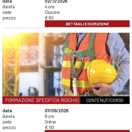
data
02/11/2026
durata
4 ore
sede
Clusone
prezzo
€ 60
DETTAGLI E ISCRIZIONE
FORMAZIONE SPECIFICA RISCHIO MEDIO
CONTENUTI CORSO
data
07/09/2026
durata
8 ore
sede
Online
prezzo
€ 110