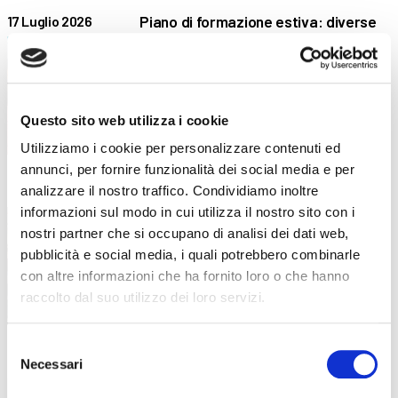
Piano di formazione estiva: diverse
17 Luglio 2026
attività dedicate all’aggiornamento e
alla crescita professionale
Competenze, innovazione e benessere: il
piano formativo che ha accompagnato
Questo sito web utilizza i cookie
Utilizziamo i cookie per personalizzare contenuti ed
annunci, per fornire funzionalità dei social media e per
“Stare bene oggi per stare meglio
16 Luglio 2026
analizzare il nostro traffico. Condividiamo inoltre
domani”: la formazione dei docenti
informazioni sul modo in cui utilizza il nostro sito con i
parte dal benessere
nostri partner che si occupano di analisi dei dati web,
pubblicità e social media, i quali potrebbero combinarle
Un incontro in collaborazione con LILT
con altre informazioni che ha fornito loro o che hanno
Bergamo all’interno della formazione
raccolto dal suo utilizzo dei loro servizi.
Selezione
Sei diplomato all’ISISS di Gazzaniga?
13 Luglio 2026
Necessari
del
Diventa OSS in meno di 6 mesi!
consenso