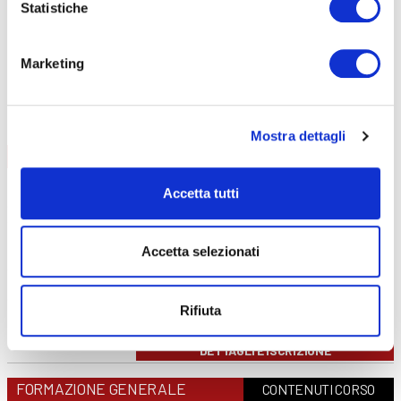
Statistiche
Carrello elevatore
Preposti
Marketing
RLS
PES/PAV
FORMAZIONE LAVORATORI
Mostra dettagli
AGGIORNAMENTO
CONTENUTI CORSO
data
08/09/2026
Accetta tutti
durata
6 ore
sede
Curno
prezzo
€ 140
Accetta selezionati
DETTAGLI E ISCRIZIONE
data
01/12/2026
durata
6 ore
Rifiuta
sede
Clusone
prezzo
€ 140
DETTAGLI E ISCRIZIONE
FORMAZIONE GENERALE
CONTENUTI CORSO