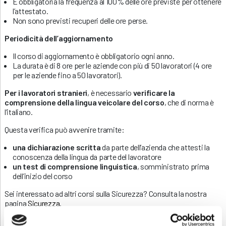
È obbligatoria la frequenza al 100% delle ore previste per ottenere
l’attestato.
Non sono previsti recuperi delle ore perse.
Periodicità dell’aggiornamento
Il corso di aggiornamento è obbligatorio ogni anno.
La durata è di 8 ore per le aziende con più di 50 lavoratori (4 ore
per le aziende fino a 50 lavoratori).
Per i lavoratori stranieri
, è necessario
verificare la
comprensione della lingua veicolare del corso
, che di norma è
l’italiano.
Questa verifica può avvenire tramite:
una dichiarazione scritta
da parte dell’azienda che attesti la
conoscenza della lingua da parte del lavoratore
un test di comprensione linguistica
, somministrato prima
dell’inizio del corso
Sei interessato ad altri corsi sulla Sicurezza? Consulta la nostra
pagina
Sicurezza
.
Contatti