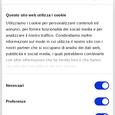
Per avere ulteriori informazioni non esitate a contattarci allo
0353693707 o mandate una mail a
corsi.sicurezza@abf.eu
Questo sito web utilizza i cookie
INFORMATIVA RELATIVA AL CONTRATTO
Utilizziamo i cookie per personalizzare contenuti ed
annunci, per fornire funzionalità dei social media e per
analizzare il nostro traffico. Condividiamo inoltre
informazioni sul modo in cui utilizza il nostro sito con i
ISCRIZIONE
nostri partner che si occupano di analisi dei dati web,
pubblicità e social media, i quali potrebbero combinarle
con altre informazioni che ha fornito loro o che hanno
raccolto dal suo utilizzo dei loro servizi.
Selezione
CORSI
SICUREZZA
Necessari
del
consenso
Formazione lavoratori
Preferenze
Addetti al primo soccorso
Addetti al servizio antincendio