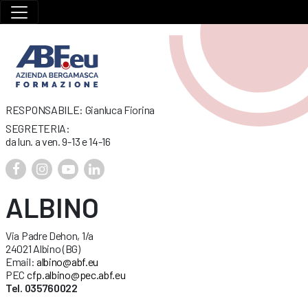
RESPONSABILE: Gianluca Fiorina
SEGRETERIA:
da lun. a ven. 9-13 e 14-16
ALBINO
Via Padre Dehon, 1/a
24021 Albino (BG)
Email:
albino@abf.eu
PEC
cfp.albino@pec.abf.eu
Tel. 035760022