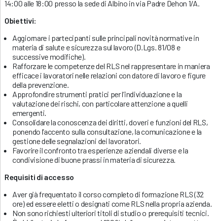
14:00 alle 18:00 presso la sede di Albino in via Padre Dehon 1/A.
Obiettivi:
Aggiornare i partecipanti sulle principali novità normative in
materia di salute e sicurezza sul lavoro (D.Lgs. 81/08 e
successive modifiche).
Rafforzare le competenze del RLS nel rappresentare in maniera
efficace i lavoratori nelle relazioni con datore di lavoro e figure
della prevenzione.
Approfondire strumenti pratici per l’individuazione e la
valutazione dei rischi, con particolare attenzione a quelli
emergenti.
Consolidare la conoscenza dei diritti, doveri e funzioni del RLS,
ponendo l’accento sulla consultazione, la comunicazione e la
gestione delle segnalazioni dei lavoratori.
Favorire il confronto tra esperienze aziendali diverse e la
condivisione di buone prassi in materia di sicurezza.
Requisiti di accesso
Aver già frequentato il corso completo di formazione RLS (32
ore) ed essere eletti o designati come RLS nella propria azienda.
Non sono richiesti ulteriori titoli di studio o prerequisiti tecnici.