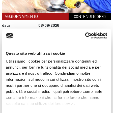
AGGIORNAMENTO
CONTENUTI CORSO
data
08/09/2026
durata
6 ore
sede
Curno
prezzo
€ 140
DETTAGLI E ISCRIZIONE
data
01/12/2026
Questo sito web utilizza i cookie
durata
6 ore
sede
Clusone
Utilizziamo i cookie per personalizzare contenuti ed
prezzo
€ 140
annunci, per fornire funzionalità dei social media e per
DETTAGLI E ISCRIZIONE
analizzare il nostro traffico. Condividiamo inoltre
informazioni sul modo in cui utilizza il nostro sito con i
nostri partner che si occupano di analisi dei dati web,
pubblicità e social media, i quali potrebbero combinarle
con altre informazioni che ha fornito loro o che hanno
raccolto dal suo utilizzo dei loro servizi.