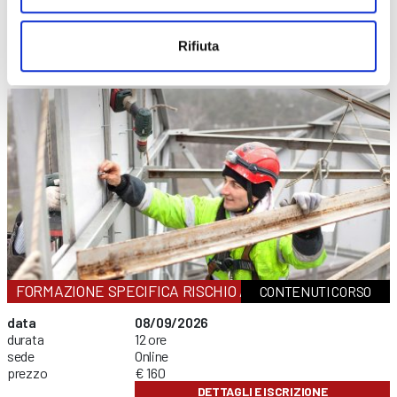
durata
4 ore
sede
Clusone
prezzo
€ 60
Rifiuta
DETTAGLI E ISCRIZIONE
FORMAZIONE SPECIFICA RISCHIO ALTO
CONTENUTI CORSO
data
08/09/2026
durata
12 ore
sede
Online
prezzo
€ 160
DETTAGLI E ISCRIZIONE