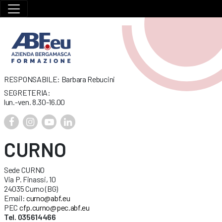
RESPONSABILE: Barbara Rebucini
SEGRETERIA:
lun.-ven. 8.30-16.00
CURNO
Sede CURNO
Via P. Finassi, 10
24035 Curno (BG)
Email:
curno@abf.eu
PEC
cfp.curno@pec.abf.eu
Tel. 035614466