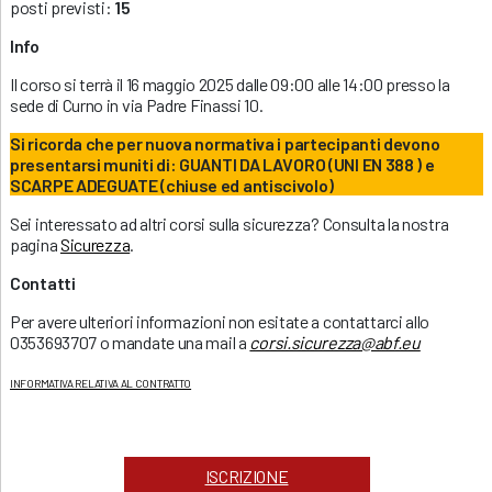
posti previsti:
15
Info
Il corso si terrà il 16 maggio 2025 dalle 09:00 alle 14:00 presso la
sede di Curno in via Padre Finassi 10.
Si ricorda che per nuova normativa i partecipanti devono
presentarsi muniti di: GUANTI DA LAVORO (UNI EN 388 ) e
SCARPE ADEGUATE (chiuse ed antiscivolo)
Sei interessato ad altri corsi sulla sicurezza? Consulta la nostra
pagina
Sicurezza
.
Contatti
Per avere ulteriori informazioni non esitate a contattarci allo
0353693707 o mandate una mail a
corsi.sicurezza@abf.eu
INFORMATIVA RELATIVA AL CONTRATTO
ISCRIZIONE