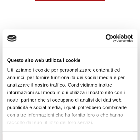
CORSI
SICUREZZA
Questo sito web utilizza i cookie
Formazione lavoratori
Utilizziamo i cookie per personalizzare contenuti ed
Addetti al primo soccorso
annunci, per fornire funzionalità dei social media e per
Addetti al servizio antincendio
analizzare il nostro traffico. Condividiamo inoltre
Carrello elevatore
informazioni sul modo in cui utilizza il nostro sito con i
PES/PAV
nostri partner che si occupano di analisi dei dati web,
Preposti
pubblicità e social media, i quali potrebbero combinarle
con altre informazioni che ha fornito loro o che hanno
RLS
raccolto dal suo utilizzo dei loro servizi.
FORMAZIONE LAVORATORI
AGGIORNAMENTO
CONTENUTI CORSO
Selezione