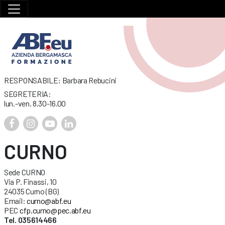
RESPONSABILE: Barbara Rebucini
SEGRETERIA:
lun.-ven. 8.30-16.00
CURNO
Sede CURNO
Via P. Finassi, 10
24035 Curno (BG)
Email:
curno@abf.eu
PEC
cfp.curno@pec.abf.eu
Tel. 035614466