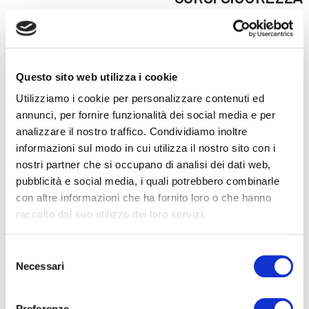
Formazione lavoratori
Addetti al primo soccorso
Addetti al servizio antincendio
Questo sito web utilizza i cookie
Carrello elevatore
Utilizziamo i cookie per personalizzare contenuti ed
PES/PAV
annunci, per fornire funzionalità dei social media e per
Preposti
analizzare il nostro traffico. Condividiamo inoltre
RLS
informazioni sul modo in cui utilizza il nostro sito con i
FORMAZIONE LAVORATORI
nostri partner che si occupano di analisi dei dati web,
pubblicità e social media, i quali potrebbero combinarle
AGGIORNAMENTO
CONTENUTI CORSO
con altre informazioni che ha fornito loro o che hanno
raccolto dal suo utilizzo dei loro servizi.
data
08/09/2026
durata
6 ore
sede
Curno
Selezione
prezzo
€ 140
Necessari
del
DETTAGLI E ISCRIZIONE
consenso
data
01/12/2026
durata
6 ore
Preferenze