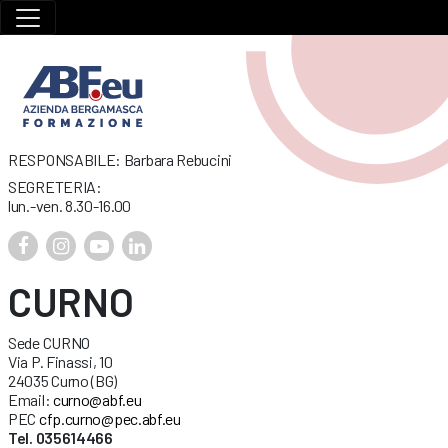
RESPONSABILE: Barbara Rebucini
SEGRETERIA:
lun.-ven. 8.30-16.00
CURNO
Sede CURNO
Via P. Finassi, 10
24035 Curno (BG)
Email:
curno@abf.eu
PEC
cfp.curno@pec.abf.eu
Tel. 035614466