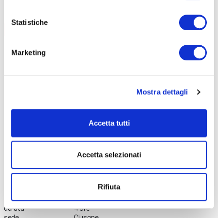
DETTAGLI E ISCRIZIONE
Statistiche
FORMAZIONE GENERALE
CONTENUTI CORSO
data
02/09/2026
Marketing
durata
4 ore
sede
Online
prezzo
€ 60
DETTAGLI E ISCRIZIONE
Mostra dettagli
data
21/09/2026
durata
4 ore
sede
Treviglio
Accetta tutti
prezzo
€ 60
DETTAGLI E ISCRIZIONE
data
08/10/2026
Accetta selezionati
durata
4 ore
sede
Bergamo
prezzo
€ 60
DETTAGLI E ISCRIZIONE
Rifiuta
data
02/11/2026
durata
4 ore
sede
Clusone