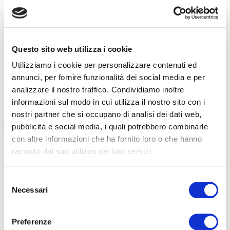
Formazione lavoratori
Addetti al primo soccorso
Addetti al servizio antincendio
Carrello elevatore
Questo sito web utilizza i cookie
PES/PAV
Utilizziamo i cookie per personalizzare contenuti ed
Preposti
annunci, per fornire funzionalità dei social media e per
analizzare il nostro traffico. Condividiamo inoltre
RLS
informazioni sul modo in cui utilizza il nostro sito con i
FORMAZIONE LAVORATORI
nostri partner che si occupano di analisi dei dati web,
AGGIORNAMENTO
pubblicità e social media, i quali potrebbero combinarle
CONTENUTI CORSO
con altre informazioni che ha fornito loro o che hanno
data
08/09/2026
raccolto dal suo utilizzo dei loro servizi.
durata
6 ore
sede
Curno
prezzo
€ 140
Selezione
DETTAGLI E ISCRIZIONE
Necessari
del
data
01/12/2026
consenso
durata
6 ore
sede
Clusone
Preferenze
prezzo
€ 140