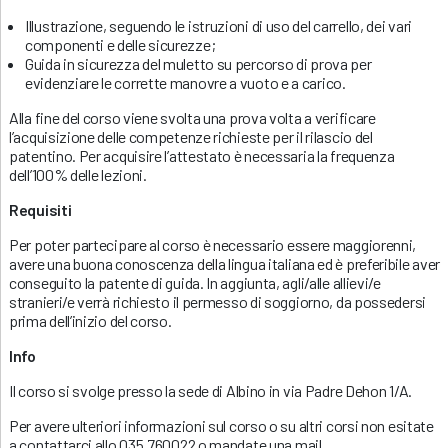
Illustrazione, seguendo le istruzioni di uso del carrello, dei vari
componenti e delle sicurezze;
Guida in sicurezza del muletto su percorso di prova per
evidenziare le corrette manovre a vuoto e a carico.
Alla fine del corso viene svolta una prova volta a verificare
l’acquisizione delle competenze richieste per il rilascio del
patentino. Per acquisire l’attestato è necessaria la frequenza
dell’100% delle lezioni.
Requisiti
Per poter partecipare al corso è necessario essere maggiorenni,
avere una buona conoscenza della lingua italiana ed è preferibile aver
conseguito la patente di guida. In aggiunta, agli/alle allievi/e
stranieri/e verrà richiesto il permesso di soggiorno, da possedersi
prima dell’inizio del corso.
Info
Il corso si svolge presso la sede di Albino in via Padre Dehon 1/A.
Per avere ulteriori informazioni sul corso o su altri corsi non esitate
a contattarci allo 035.760022 o mandate una mail