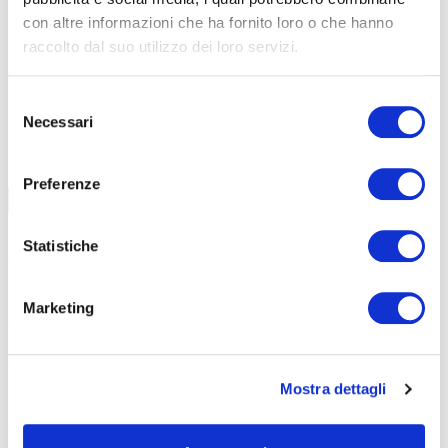
Addetti al servizio antincendio
con altre informazioni che ha fornito loro o che hanno
Carrello elevatore
raccolto dal suo utilizzo dei loro servizi.
Preposti
RLS
Selezione
Necessari
del
PES/PAV
consenso
FORMAZIONE LAVORATORI
Preferenze
AGGIORNAMENTO
CONTENUTI CORSO
data
08/09/2026
Statistiche
durata
6 ore
sede
Curno
prezzo
€ 140
Marketing
DETTAGLI E ISCRIZIONE
data
01/12/2026
durata
6 ore
sede
Clusone
Mostra dettagli
prezzo
€ 140
DETTAGLI E ISCRIZIONE