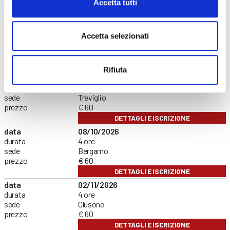
Accetta tutti
FORMAZIONE GENERALE
CONTENUTI CORSO
data
02/09/2026
durata
4 ore
Accetta selezionati
sede
Online
prezzo
€ 60
DETTAGLI E ISCRIZIONE
Rifiuta
data
21/09/2026
durata
4 ore
sede
Treviglio
prezzo
€ 60
DETTAGLI E ISCRIZIONE
data
08/10/2026
durata
4 ore
sede
Bergamo
prezzo
€ 60
DETTAGLI E ISCRIZIONE
data
02/11/2026
durata
4 ore
sede
Clusone
prezzo
€ 60
DETTAGLI E ISCRIZIONE