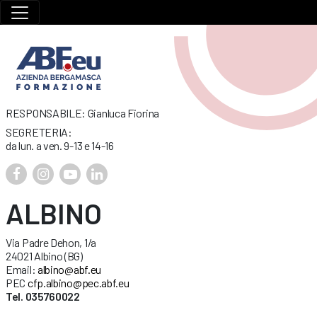
RESPONSABILE: Gianluca Fiorina
SEGRETERIA:
da lun. a ven. 9-13 e 14-16
ALBINO
Via Padre Dehon, 1/a
24021 Albino (BG)
Email:
albino@abf.eu
PEC
cfp.albino@pec.abf.eu
Tel. 035760022