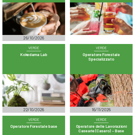
26/10/2026
VERDE
VERDE
Kokedama Lab
Operatore Forestale
Specializzato
22/10/2026
16/11/2026
VERDE
VERDE
Operatore Forestale base
Operatore delle Lavorazioni
Casearie (Casaro) – Base