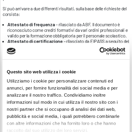
Si può arrivare a due differenti risultati, sulla base delle richieste del
corsista:
Attestato di frequenza
– rilasciato da ABF. Il documento è
riconosciuto come crediti formativi da vari ordini professionali e
valido per la formazione obbligatoria per il personale scolastico.
Attestato di certificazione
– rilasciato da EIPASS a seguito del
superamento dei 7 esami (non inclusi nel corso). L’attestato è
regolarmente inserito in tutti i concorsi e le selezioni pubbliche e
private per cui si prevede attribuzione di punteggio a titoli
informatici. Corrisponde al livello “
autonomo
” richiesto nel CV
Europass alla voce
“competenze digitali”
. Vale anche come
Questo sito web utilizza i cookie
esonero per il sostenimento delle abilitazioni informatiche
presso la maggior parte delle università.
Utilizziamo i cookie per personalizzare contenuti ed
annunci, per fornire funzionalità dei social media e per
Info
analizzare il nostro traffico. Condividiamo inoltre
Per avere ulteriori informazioni sul corso potete contattare la
informazioni sul modo in cui utilizza il nostro sito con i
segreteria allo 0346.22808 o mandare un’e-mail a
nostri partner che si occupano di analisi dei dati web,
daniela.contessi@abf.eu
.
pubblicità e social media, i quali potrebbero combinarle
Scarica o condividi la locandina
con altre informazioni che ha fornito loro o che hanno
raccolto dal suo utilizzo dei loro servizi.