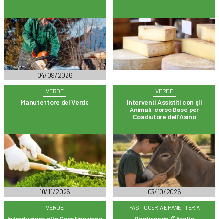
04/09/2026
VERDE
VERDE
Manutentore del Verde
Interventi Assistiti con gli
Animali-corso Base per
Coadiutore dell’Asino
10/11/2026
03/10/2026
VERDE
PASTICCERIA E PANETTERIA
Introduzione alla Caseficazione
Pasticceria I° livello