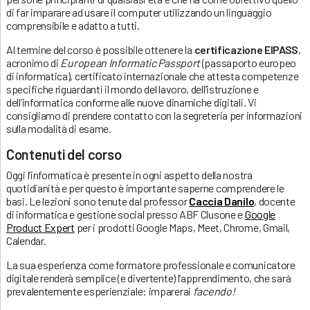
di far imparare ad usare il computer utilizzando un linguaggio
comprensibile e adatto a tutti.
Al termine del corso è possibile ottenere la
certificazione EIPASS
,
acronimo di
European Informatic Passport
(passaporto europeo
di informatica), certificato internazionale che attesta competenze
specifiche riguardanti il mondo del lavoro, dell’istruzione e
dell’informatica conforme alle nuove dinamiche digitali. Vi
consigliamo di prendere contatto con la segreteria per informazioni
sulla modalità di esame.
Contenuti del corso
Oggi l’informatica è presente in ogni aspetto della nostra
quotidianità e per questo è importante saperne comprendere le
basi. Le lezioni sono tenute dal professor
Caccia Danilo
, docente
di informatica e gestione social presso ABF Clusone e
Google
Product Expert
per i prodotti Google Maps, Meet, Chrome, Gmail,
Calendar.
La sua esperienza come formatore professionale e comunicatore
digitale renderà semplice (e divertente) l’apprendimento, che sarà
prevalentemente esperienziale: imparerai
facendo!