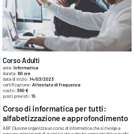
Corso Adulti
area:
Informatica
durata:
60 ore
data di inizio:
14/03/2023
certificazione:
Attestato di frequenza
costo:
360 €
posti previsti:
15
Corso di informatica per tutti:
alfabetizzazione e approfondimento
ABF Clusone organizza un corso di informatica che si rivolge a
persone principianti di qualsiasi età e che ha come obiettivo quello