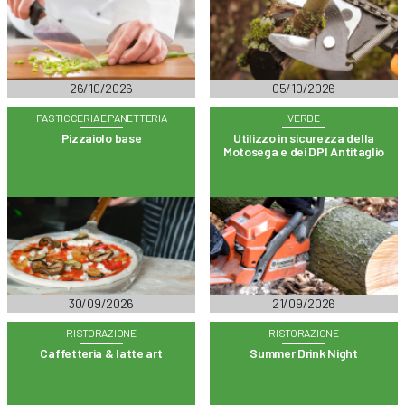
26/10/2026
05/10/2026
PASTICCERIA E PANETTERIA
VERDE
Pizzaiolo base
Utilizzo in sicurezza della
Motosega e dei DPI Antitaglio
30/09/2026
21/09/2026
RISTORAZIONE
RISTORAZIONE
Caffetteria & latte art
Summer Drink Night