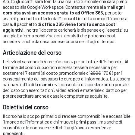
A tutti gli iscritti sarà fornita una mail istituzionale che darà pieno
accesso alla Google Workspace. Contestualmente alla mail
ogni
corsista avrà un accesso gratuito ad Office 365
, per poter
usare il pacchetto offerto da Microsoft in tutta comodità anche a
casa. Il pacchetto di
office 365 viene fornito senza costi
aggiuntivi
. Inoltre il docente caricherà le dispense e gli esercizi su
una piattaforma condivisa con i corsisti che potranno cosi
accedervi anche da casa per esercitarsi nei ritagli di tempo.
Articolazione del corso
Le lezioni saranno da 4 ore ciascuna, per un totale di 15 incontri. Al
termine del corso si può richiedere la tessera necessaria per
sostenere i 7 esami (al costo promozionale di
200€
170€) per il
conseguimento del passaporto europeo di informatica. La tessera
ha una validità di
tre anni
e vi consentirà di accedere ad un portale
dedicato con esercitazioni, videolezioni e materiale didattico per
poter esercitare anche a casa le competenze acquisite.
Obiettivi del corso
Il corso ha lo scopo primario di rendere comprensibile e accessibile
il mondo dell’informatica a chi muove i primi passi, ma anche di
consolidare le conoscenze di chi ha già avuto esperienze
precedenti.