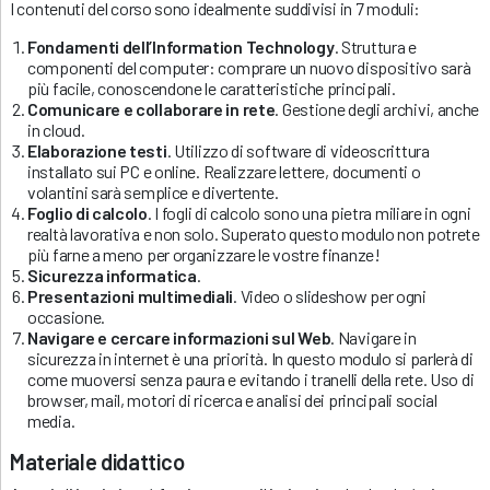
I contenuti del corso sono idealmente suddivisi in 7 moduli:
Fondamenti dell’Information Technology
. Struttura e
componenti del computer: comprare un nuovo dispositivo sarà
più facile, conoscendone le caratteristiche principali.
Comunicare e collaborare in rete
. Gestione degli archivi, anche
in cloud.
Elaborazione testi
. Utilizzo di software di videoscrittura
installato sui PC e online. Realizzare lettere, documenti o
volantini sarà semplice e divertente.
Foglio di calcolo
. I fogli di calcolo sono una pietra miliare in ogni
realtà lavorativa e non solo. Superato questo modulo non potrete
più farne a meno per organizzare le vostre finanze!
Sicurezza informatica
.
Presentazioni multimediali
. Video o slideshow per ogni
occasione.
Navigare e cercare informazioni sul Web
. Navigare in
sicurezza in internet è una priorità. In questo modulo si parlerà di
come muoversi senza paura e evitando i tranelli della rete. Uso di
browser, mail, motori di ricerca e analisi dei principali social
media.
Materiale didattico