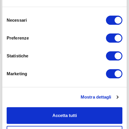
Scopri di più sulla certificazione EIPASS
Selezione
Necessari
del
consenso
RICHIEDI INFORMAZIONI
Preferenze
Statistiche
Marketing
FORMAZIONE
E CORSI
Mostra dettagli
Seleziona e filtra per:
ADULTI
Accetta tutti
AZIENDE
DOPO LA TERZA MEDIA