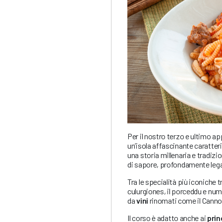
Per il nostro terzo e ultimo 
un’isola affascinante caratter
una storia millenaria e tradizi
di sapore, profondamente legata
Tra le specialità più iconiche 
culurgiones, il porceddu e num
da
vini
rinomati come il Cannon
Il corso
è adatto anche ai
prin