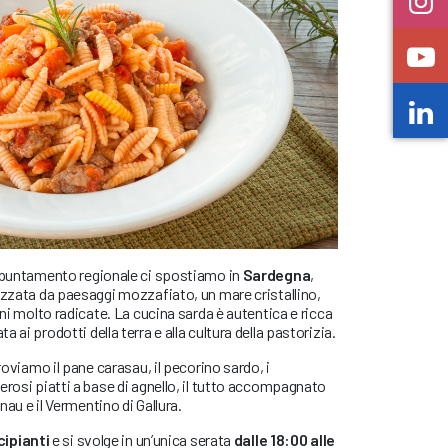
appuntamento regionale ci spostiamo in
Sardegna
,
izzata da paesaggi mozzafiato, un mare cristallino,
oni molto radicate. La cucina sarda è autentica e ricca
 ai prodotti della terra e alla cultura della pastorizia.
troviamo il pane carasau, il pecorino sardo, i
erosi piatti a base di agnello, il tutto accompagnato
au e il Vermentino di Gallura.
cipianti
e si svolge in un’unica serata
dalle 18:00 alle