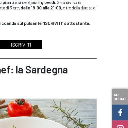
cipianti
e si svolgerà il
giovedì
. Sarà diviso in
ata di 3 ore,
dalle 18:00 alle 21:00
, e tre della durata di
cliccando sul pulsante “ISCRIVITI” sottostante.
ISCRIVITI
ef: la Sardegna
ABF
SOCIAL