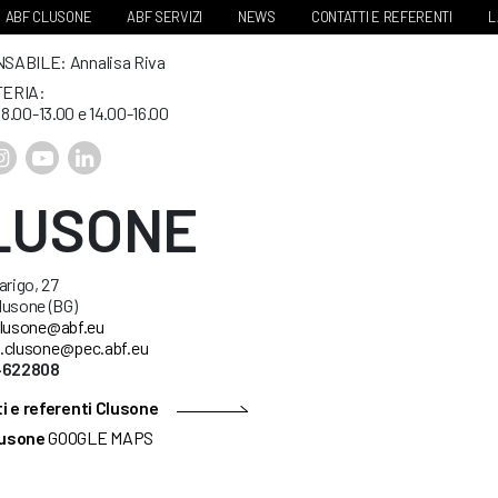
ABF CLUSONE
ABF SERVIZI
NEWS
CONTATTI E REFERENTI
L
ABILE: Annalisa Riva
ERIA:
. 8.00-13.00 e 14.00-16.00
LUSONE
arigo, 27
lusone (BG)
lusone@abf.eu
.clusone@pec.abf.eu
34622808
i e referenti Clusone
usone
GOOGLE MAPS