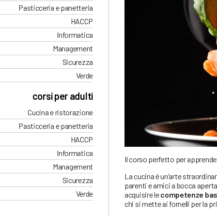
Pasticceria e panetteria
HACCP
Informatica
Management
Sicurezza
Verde
corsi per adulti
Cucina e ristorazione
Pasticceria e panetteria
HACCP
Informatica
Il corso perfetto per apprende
Management
La cucina è un’arte straordina
Sicurezza
parenti e amici a bocca aperta.
Verde
acquisire le
competenze ba
chi si mette ai fornelli per la p