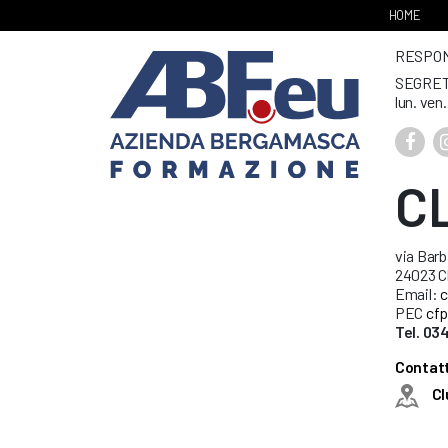
HOME
RESPONS
SEGRET
lun. ven
C
via Barb
24023 C
Email:
c
PEC
cfp
Tel. 0
Contatt
Cl