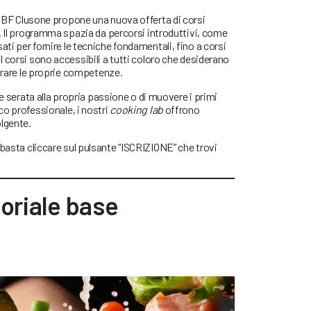
ABF Clusone propone una nuova offerta di corsi
. Il programma spazia da percorsi introduttivi, come
sati per fornire le tecniche fondamentali, fino a corsi
 corsi sono accessibili a tutti coloro che desiderano
iorare le proprie competenze.
he serata alla propria passione o di muovere i primi
o professionale, i nostri
cooking lab
offrono
olgente.
 basta cliccare sul pulsante “ISCRIZIONE” che trovi
oriale base