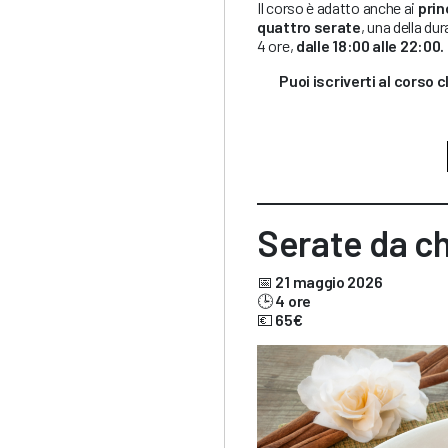
Il corso è adatto anche ai
prin
quattro serate
, una della dur
4 ore,
dalle 18:00 alle 22:00.
Puoi iscriverti al corso 
Serate da ch
📅
21 maggio 2026
🕒
4 ore
💶
65€