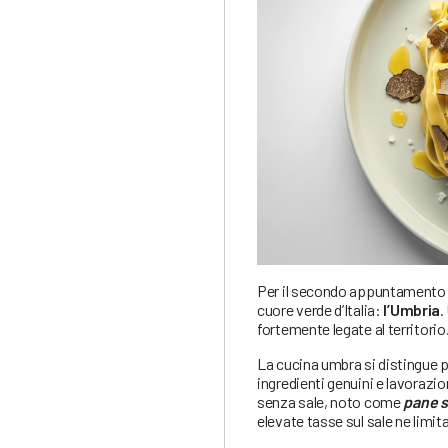
Per il secondo appuntamento de
cuore verde d’Italia:
l’Umbria
.
fortemente legate al territorio
La cucina umbra si distingue p
ingredienti genuini e lavorazio
senza sale, noto come
pane s
elevate tasse sul sale ne limita