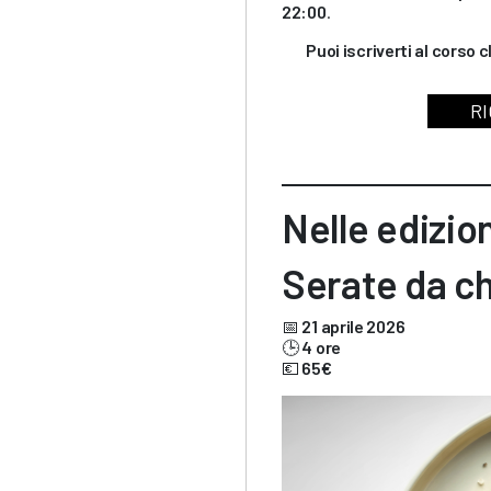
22:00
.
Puoi iscriverti al corso 
RI
Nelle edizio
Serate da ch
📅
21 aprile 2026
🕒
4 ore
💶
65€