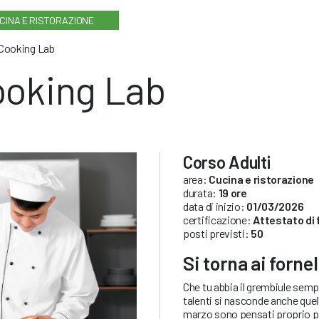
CINA E RISTORAZIONE
Cooking Lab
oking Lab
Corso Adulti
area:
Cucina e ristorazione
durata:
19 ore
data di inizio:
01/03/2026
certificazione:
Attestato di
posti previsti:
50
Si torna ai forne
Che tu abbia il grembiule sempr
talenti si nasconde anche quel
marzo sono pensati proprio p