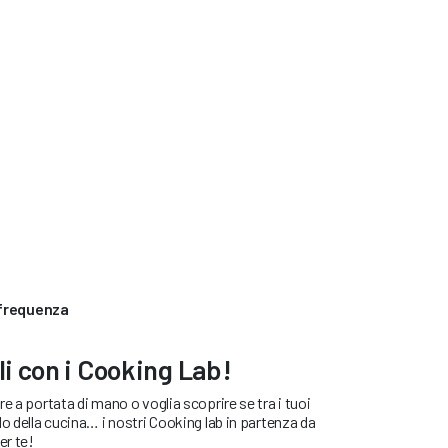
 frequenza
lli con i Cooking Lab!
e a portata di mano o voglia scoprire se tra i tuoi
lo della cucina… i nostri Cooking lab in partenza da
er te!