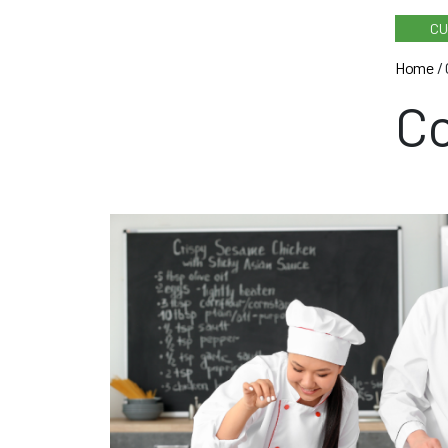
CU
Home
/
Co