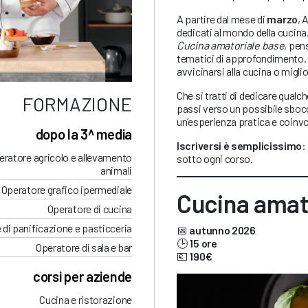
A partire dal mese di
marzo
, 
dedicati al mondo della cucina
Cucina amatoriale base
, pen
tematici di approfondimento. I
avvicinarsi alla cucina o migl
Che si tratti di dedicare qualc
FORMAZIONE
passi verso un possibile sbocc
un’esperienza pratica e coinv
dopo la 3^ media
Iscriversi è semplicissimo
:
eratore agricolo e allevamento
sotto ogni corso.
animali
Operatore grafico ipermediale
Cucina amat
Operatore di cucina
 di panificazione e pasticceria
📅
autunno 2026
🕒
15 ore
Operatore di sala e bar
💶
190€
corsi per aziende
Cucina e ristorazione