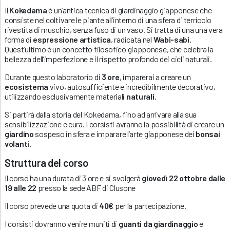
Il
Kokedama
è un’antica tecnica di giardinaggio giapponese che
consiste nel coltivare le piante all’interno di una sfera di terriccio
rivestita di muschio, senza l’uso di un vaso. Si tratta di una una vera
forma di
espressione artistica
, radicata nel
Wabi-sabi
.
Quest’ultimo è un concetto filosofico giapponese, che celebra la
bellezza dell’imperfezione e il rispetto profondo dei cicli naturali.
Durante questo laboratorio di
3 ore
, imparerai a creare un
ecosistema
vivo, autosufficiente e incredibilmente decorativo,
utilizzando esclusivamente materiali
naturali
.
Si partirà dalla storia del Kokedama, fino ad arrivare alla sua
sensibilizzazione e cura. I corsisti avranno la possibilità di creare un
giardino
sospeso in sfera e imparare l’arte giapponese dei
bonsai
volanti
.
Struttura del corso
Il corso ha una durata di 3 ore e si svolgerà
giovedì 22 ottobre dalle
19 alle 22
presso la sede ABF di Clusone
Il corso prevede una quota di
40€
per la partecipazione.
I corsisti dovranno venire muniti di
guanti da giardinaggio
e