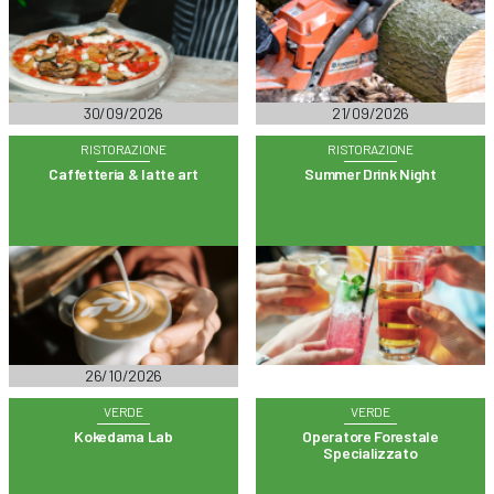
30/09/2026
21/09/2026
RISTORAZIONE
RISTORAZIONE
Caffetteria & latte art
Summer Drink Night
26/10/2026
VERDE
VERDE
Kokedama Lab
Operatore Forestale
Specializzato