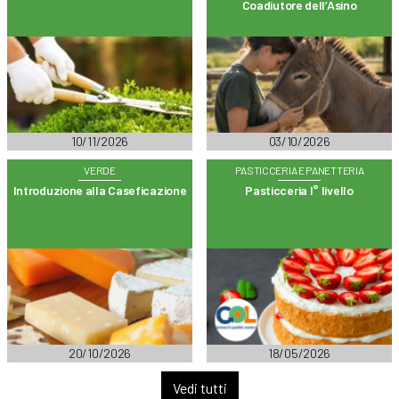
Coadiutore dell’Asino
10/11/2026
03/10/2026
VERDE
PASTICCERIA E PANETTERIA
Introduzione alla Caseficazione
Pasticceria I° livello
20/10/2026
18/05/2026
Vedi tutti