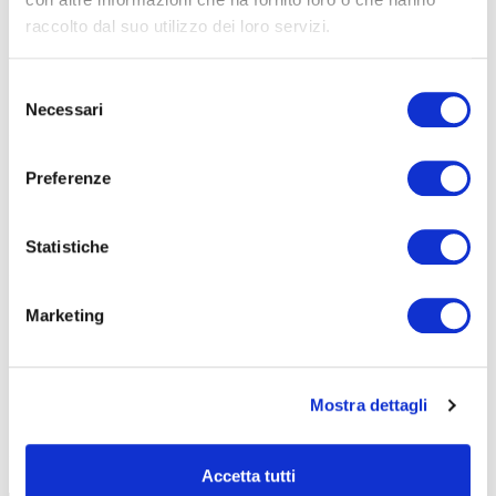
AZIENDE
raccolto dal suo utilizzo dei loro servizi.
DOPO LA TERZA MEDIA
Selezione
SICUREZZA
Necessari
del
consenso
Preferenze
Seleziona e filtra per:
CORSI
ONLINE
Statistiche
Marketing
Mostra dettagli
CALENDARIO
CORSI
Accetta tutti