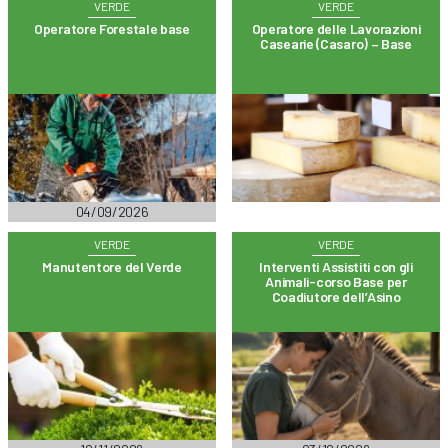
VERDE
VERDE
Operatore Forestale base
Operatore delle Lavorazioni
Casearie (Casaro) – Base
04/09/2026
VERDE
VERDE
Manutentore del Verde
Interventi Assistiti con gli
Animali-corso Base per
Coadiutore dell’Asino