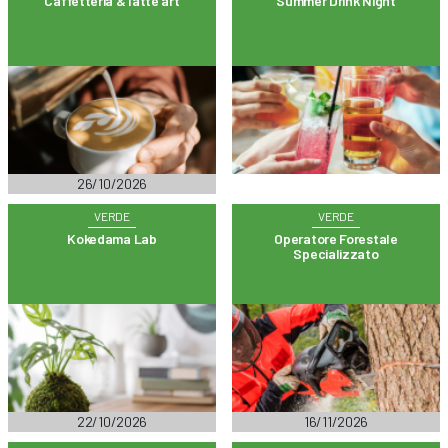
Caffetteria & latte art
Summer Drink Night
26/10/2026
VERDE
VERDE
Kokedama Lab
Operatore Forestale
Specializzato
22/10/2026
16/11/2026