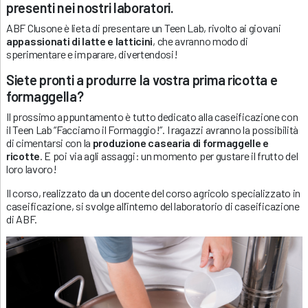
presenti nei nostri laboratori.
ABF Clusone è lieta di presentare un Teen Lab, rivolto ai giovani
appassionati di latte e latticini
, che avranno modo di
sperimentare e imparare, divertendosi!
Siete pronti a produrre la vostra prima ricotta e
formaggella?
Il prossimo appuntamento è tutto dedicato alla caseificazione con
il Teen Lab “Facciamo il Formaggio!”. I ragazzi avranno la possibilità
di cimentarsi con la
produzione casearia di formaggelle e
ricotte
. E poi via agli assaggi: un momento per gustare il frutto del
loro lavoro!
Il corso, realizzato da un docente del corso agricolo specializzato in
caseificazione, si svolge all’interno del laboratorio di caseificazione
di ABF.