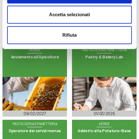
Trova il tuo corso
Accetta selezionati
Rifiuta
VERDE
PASTICCERIA E PANETTERIA
Avviamento all’Apicoltura
Pastry & Bakery Lab
09/02/2027
01/03/2026
PASTICCERIA E PANETTERIA
VERDE
Operatore dei servizi mensa
Addetto alla Potatura-Base