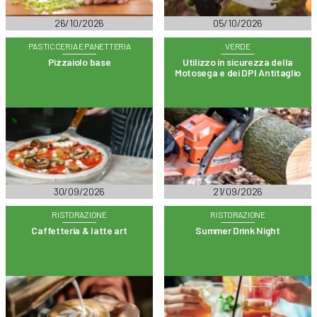
26/10/2026
05/10/2026
PASTICCERIA E PANETTERIA
VERDE
Pizzaiolo base
Utilizzo in sicurezza della
Motosega e dei DPI Antitaglio
30/09/2026
21/09/2026
RISTORAZIONE
RISTORAZIONE
Caffetteria & latte art
Summer Drink Night