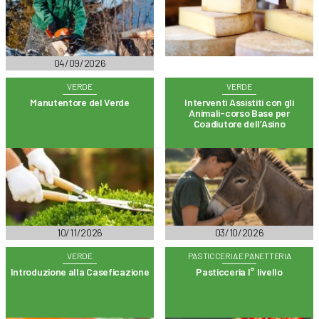
04/09/2026
VERDE
VERDE
Manutentore del Verde
Interventi Assistiti con gli
Animali-corso Base per
Coadiutore dell’Asino
10/11/2026
03/10/2026
VERDE
PASTICCERIA E PANETTERIA
Introduzione alla Caseficazione
Pasticceria I° livello