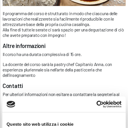
Il programma del corso è strutturato in modo che ciascuna delle
lavorazioni che realizzerete sia facilmente riproducibile con le
attrezzature base della propria cucina casalinga.
Alla fine di tutte le serate ci sarà spazio per una degustazione di ciò
che avete preparato con impegno!
Altre informazioni
Il corso ha una durata complessiva di 15 ore.
La docente del corso sarà la pastry chef Capitanio Anna, con
esperienza pluriennale sia nell’arte della pasticceria che
dell’insegnamento
Contatti
Per ulteriori informazioni non esitare a contattare la segreteria al
numero 0346 22808 o a
formazione.clusone@abf.eu
Scarica e condividi la locandina
Questo sito web utilizza i cookie