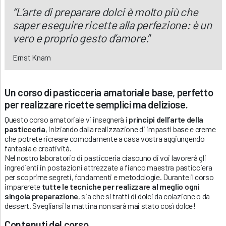
“L’arte di preparare dolci è molto più che
saper eseguire ricette alla perfezione: è un
vero e proprio gesto d’amore.
”
Ernst Knam
Un corso di pasticceria amatoriale base, perfetto
per realizzare ricette semplici ma deliziose.
Questo corso amatoriale vi insegnerà i
principi dell’arte della
pasticceria
, iniziando dalla realizzazione di impasti base e creme
che potrete ricreare comodamente a casa vostra aggiungendo
fantasia e creatività.
Nel nostro laboratorio di pasticceria ciascuno di voi lavorerà gli
ingredienti in postazioni attrezzate a fianco maestra pasticciera
per scoprirne segreti, fondamenti e metodologie. Durante il corso
imparerete
tutte le tecniche per realizzare al meglio ogni
singola preparazione
, sia che si tratti di dolci da colazione o da
dessert. Svegliarsi la mattina non sarà mai stato così dolce!
Contenuti del corso