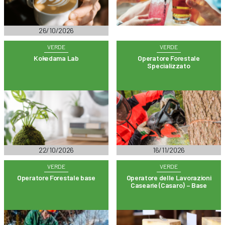
26/10/2026
VERDE
VERDE
Kokedama Lab
Operatore Forestale
Specializzato
22/10/2026
16/11/2026
VERDE
VERDE
Operatore Forestale base
Operatore delle Lavorazioni
Casearie (Casaro) – Base