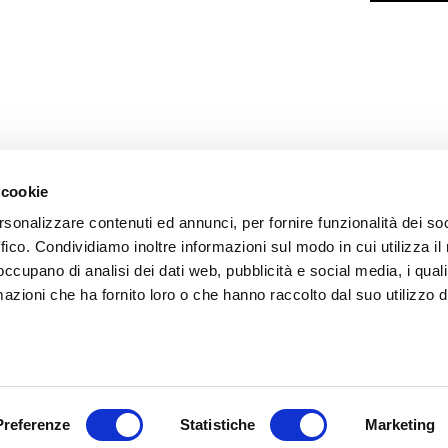
 cookie
ARENTE
rsonalizzare contenuti ed annunci, per fornire funzionalità dei so
ffico. Condividiamo inoltre informazioni sul modo in cui utilizza il 
 occupano di analisi dei dati web, pubblicità e social media, i qual
azioni che ha fornito loro o che hanno raccolto dal suo utilizzo d
mazione
 (035) 3693711 - via Monte Gleno, 2 - I - 24125 Bergamo (BG) - Email: inf
Preferenze
Statistiche
Marketing