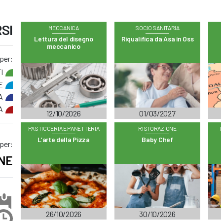
SI
MECCANICA
SOCIO SANITARIA
Lettura del disegno
Riqualifica da Asa in Oss
meccanico
 per:
I
E
A
A
12/10/2026
01/03/2027
PASTICCERIA E PANETTERIA
RISTORAZIONE
L’arte della Pizza
Baby Chef
 per:
NE
26/10/2026
30/10/2026