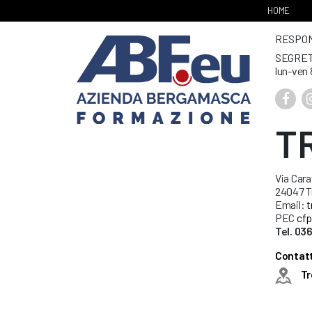
HOME
RESPONS
SEGRET
lun-ven 
T
Via Cara
24047 Tr
Email:
t
PEC
cfp
Tel. 03
Contatti
Tr