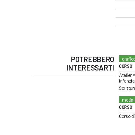
POTREBBERO
grafic
INTERESSARTI
CORSO
Atelier 
infanzia
Scrittur
moda-
CORSO
Corso di