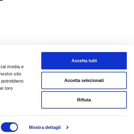
Accetta tutti
cial media e
nostro sito
Accetta selezionati
i potrebbero
ei loro
o@abf.eu
Rifiuta
Mostra dettagli