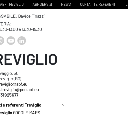
ABF TREVIGLIO
ABF SERVIZI
NEWS
CONTATTI E REFERENTI
L
ABILE: Davide Finazzi
ERIA:
8.30-13.00 e 13.30-15.30
REVIGLIO
vaggio, 50
eviglio (BG)
reviglio@abf.eu
.treviglio@pec.abf.eu
631925677
 e referenti Treviglio
eviglio
GOOGLE MAPS