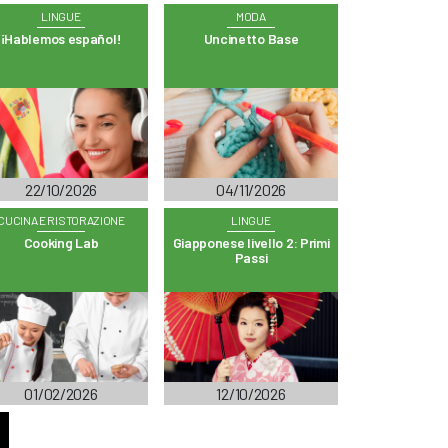
LINGUE
MODA
¡Hablemos español!
Uncinetto Base
22/10/2026
04/11/2026
CUCINA E RISTORAZIONE
LINGUE
Cooking Lab
Giapponese livello 2: Primi
Passi
01/02/2026
12/10/2026