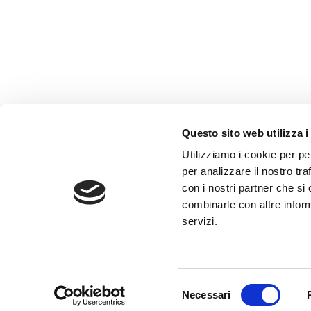
Questo sito web utilizza i
AMMINISTRAZIONE TRASP
Utilizziamo i cookie per pe
WHISTLEBLOWING
per analizzare il nostro tra
con i nostri partner che si
combinarle con altre inform
ABF Azienda Bergamasca For
servizi.
C.F. e P. IVA 03240540165 - Tel.
Privacy
-
Cookie policy
Selezione
Necessari
del