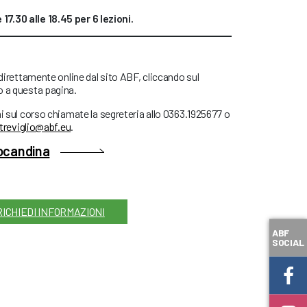
 17.30 alle 18.45 per 6 lezioni.
 direttamente online dal sito ABF, cliccando sul
o a questa pagina.
ni sul corso chiamate la segreteria allo 0363.1925677 o
treviglio@abf.eu
.
locandina
RICHIEDI INFORMAZIONI
ABF
SOCIAL