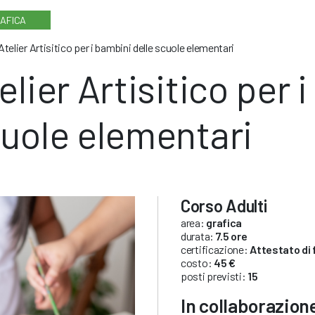
AFICA
Atelier Artisitico per i bambini delle scuole elementari
elier Artisitico per 
uole elementari
Corso Adulti
area:
grafica
durata:
7.5 ore
certificazione:
Attestato di
costo:
45 €
posti previsti:
15
In collaborazione