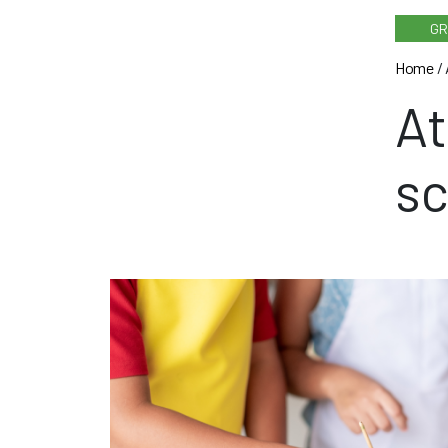
GR
Home
/
At
sc