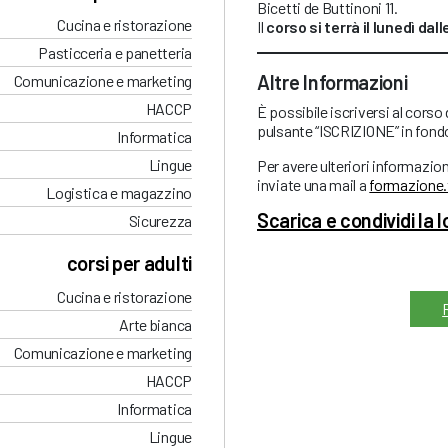
Bicetti de Buttinoni 11.
Cucina e ristorazione
Il
corso si terrà il lunedì dalle
Pasticceria e panetteria
Altre Informazioni
Comunicazione e marketing
HACCP
È possibile iscriversi al corso
pulsante “ISCRIZIONE” in fond
Informatica
Lingue
Per avere ulteriori informazio
inviate una mail a
formazione.
Logistica e magazzino
Scarica e condividi la 
Sicurezza
corsi per adulti
Cucina e ristorazione
Arte bianca
Comunicazione e marketing
HACCP
Informatica
Lingue