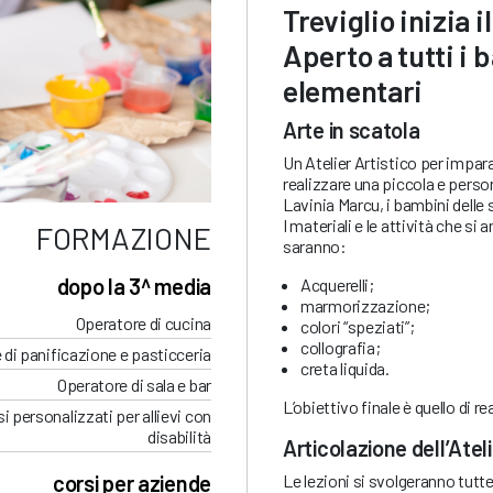
Treviglio inizia i
Aperto a tutti i 
elementari
Arte in scatola
Un Atelier Artistico per impar
realizzare una piccola e person
Lavinia Marcu, i bambini delle 
I materiali e le attività che s
FORMAZIONE
saranno:
dopo la 3^ media
Acquerelli;
marmorizzazione;
Operatore di cucina
colori “speziati”;
collografia;
 di panificazione e pasticceria
creta liquida.
Operatore di sala e bar
L’obiettivo finale è quello di r
i personalizzati per allievi con
disabilità
Articolazione dell’Ateli
Le lezioni si svolgeranno tutt
corsi per aziende