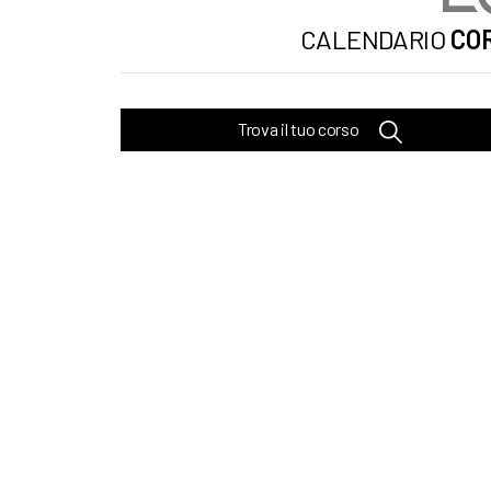
CALENDARIO
COR
Trova il tuo corso