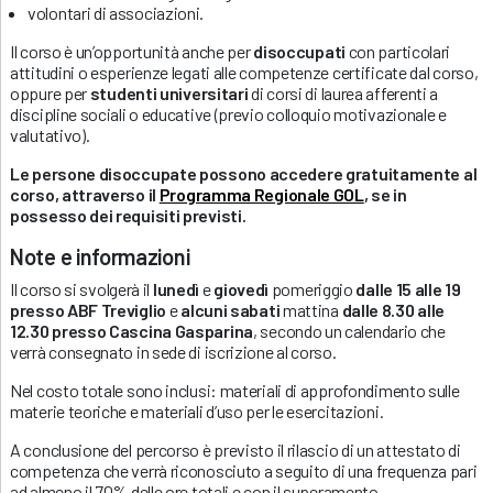
volontari di associazioni.
Il corso è un’opportunità anche per
disoccupati
con particolari
attitudini o esperienze legati alle competenze certificate dal corso,
oppure per
studenti universitari
di corsi di laurea afferenti a
discipline sociali o educative (previo colloquio motivazionale e
valutativo).
Le persone disoccupate possono accedere gratuitamente al
corso, attraverso il
Programma Regionale GOL
, se in
possesso dei requisiti previsti.
Note e informazioni
Il corso si svolgerà il
lunedì
e
giovedì
pomeriggio
dalle 15 alle 19
presso ABF Treviglio
e
alcuni sabati
mattina
dalle 8.30 alle
12.30 presso Cascina Gasparina
, secondo un calendario che
verrà consegnato in sede di iscrizione al corso.
Nel costo totale sono inclusi: materiali di approfondimento sulle
materie teoriche e materiali d’uso per le esercitazioni.
A conclusione del percorso è previsto il rilascio di un attestato di
competenza che verrà riconosciuto a seguito di una frequenza pari
ad almeno il 70% delle ore totali e con il superamento