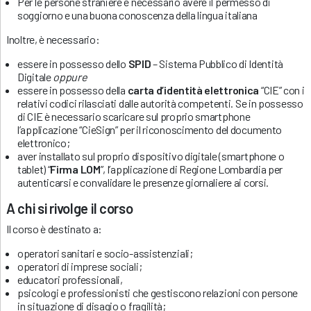
Per le persone straniere è necessario avere il permesso di
soggiorno e una buona conoscenza della lingua italiana
Inoltre, è necessario:
essere in possesso dello
SPID
– Sistema Pubblico di Identità
Digitale
oppure
essere in possesso della
carta d’identità elettronica
“CIE” con i
relativi codici rilasciati dalle autorità competenti. Se in possesso
di CIE è necessario scaricare sul proprio smartphone
l’applicazione “CieSign” per il riconoscimento del documento
elettronico;
aver installato sul proprio dispositivo digitale (smartphone o
tablet) “
Firma LOM
”, l’applicazione di Regione Lombardia per
autenticarsi e convalidare le presenze giornaliere ai corsi.
A chi si rivolge il corso
Il corso è destinato a:
operatori sanitari e socio-assistenziali;
operatori di imprese sociali;
educatori professionali,
psicologi e professionisti che gestiscono relazioni con persone
in situazione di disagio o fragilità;