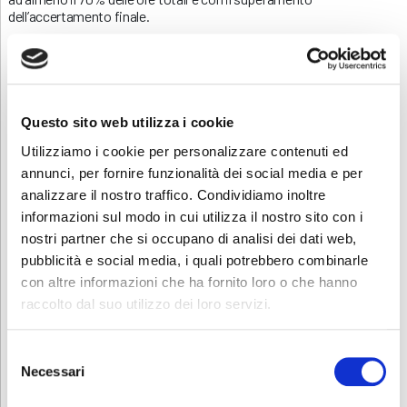
dell’accertamento finale.
È possibile iscriversi al corso direttamente online dal sito di ABF,
cliccando sul pulsante “ISCRIZIONE” in fondo a questa pagina.
Contatti
Questo sito web utilizza i cookie
Per avere ulteriori informazioni sul corso chiamare il numero
0363.1925677 o inviare una mail a
formazione.treviglio@abf.eu
.
Utilizziamo i cookie per personalizzare contenuti ed
annunci, per fornire funzionalità dei social media e per
Scarica e condividi la locandina
analizzare il nostro traffico. Condividiamo inoltre
informazioni sul modo in cui utilizza il nostro sito con i
nostri partner che si occupano di analisi dei dati web,
pubblicità e social media, i quali potrebbero combinarle
RICHIEDI INFORMAZIONI
con altre informazioni che ha fornito loro o che hanno
raccolto dal suo utilizzo dei loro servizi.
Scopri se hai diritto alla gratuità
Selezione
Necessari
del
PROGRAMMA GOL - Garanzia di Occupabilità dei Lavoratori
consenso
Il Programma GOL si rivolge a disoccupati dai 16 ai 65 anni: scopri di