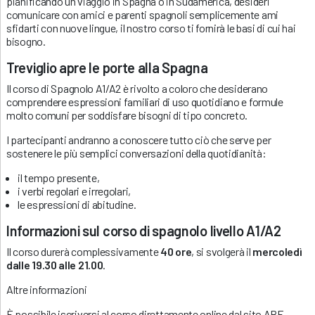
pianificando un viaggio in Spagna o in Sudamerica, desideri
comunicare con amici e parenti spagnoli semplicemente ami
sfidarti con nuove lingue, il nostro corso ti fornirà le basi di cui hai
bisogno.
Treviglio apre le porte alla Spagna
Il corso di Spagnolo A1/A2 è rivolto a coloro che desiderano
comprendere espressioni familiari di uso quotidiano e formule
molto comuni per soddisfare bisogni di tipo concreto.
I partecipanti andranno a conoscere tutto ciò che serve per
sostenere le più semplici conversazioni della quotidianità:
il tempo presente,
i verbi regolari e irregolari,
le espressioni di abitudine.
Informazioni sul corso di spagnolo livello A1/A2
Il corso durerà complessivamente
40 ore
, si svolgerà il
mercoledì
dalle 19.30 alle 21.00
.
Altre informazioni
È possibile iscriversi al corso direttamente online dal sito ABF,