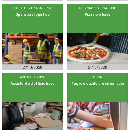
LOGISTICA E MAGAZZINO
CUCINA E RISTORAZIONE
Operatore logistico
Pizzaiolo base
27/10/2026
21/10/2026
AMMINISTRATIVO
MODA
Assistente d’ufficio base
Taglio e cucito pre intermedio