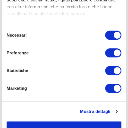
Seleziona e filtra per:
con altre informazioni che ha fornito loro o che hanno
ADULTI
raccolto dal suo utilizzo dei loro servizi.
AZIENDE
DOPO LA TERZA MEDIA
Selezione
Necessari
del
SICUREZZA
consenso
Preferenze
Seleziona e filtra per:
Statistiche
CORSI
ONLINE
Marketing
Mostra dettagli
CALENDARIO
CORSI