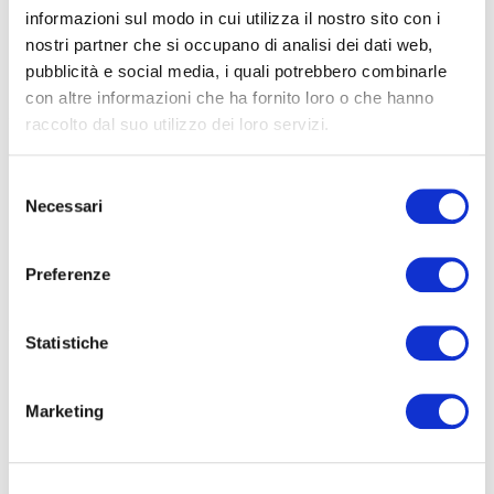
informazioni sul modo in cui utilizza il nostro sito con i
nostri partner che si occupano di analisi dei dati web,
FORMAZIONE
E CORSI
pubblicità e social media, i quali potrebbero combinarle
con altre informazioni che ha fornito loro o che hanno
raccolto dal suo utilizzo dei loro servizi.
Seleziona e filtra per:
ADULTI
Selezione
Necessari
del
AZIENDE
consenso
DOPO LA TERZA MEDIA
Preferenze
SICUREZZA
Statistiche
Seleziona e filtra per:
Marketing
CORSI
ONLINE