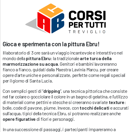
Gioca e sperimenta con la pittura Ebru!
Il laboratorio di 3 ore sarà un viaggio incantevole e interattivo nel
mondo della
pittura Ebru
: la tradizionale
arte turca della
marmorizzazione su acqua
. Genitori e bambini lavoreranno
fianco a fianco, guidati dalla Maestra Lavinia Marcu, per creare
opere d’arte uniche e personalizzate, perfette come regali speciali
per il giorno di Santa Lucia.
Con semplici gesti di “
dripping
”, una tecnica pittorica che consiste
nel far colare o gocciolare il colore in un bagno di gelatina, e l’utilizzo
di materiali come pettini e stecche si creeranno svariate
texture
:
bolle, code di pavone, piume. Invece, con
tocchi delicati
e accurati
sull’acqua, tipici della tecnica Ebru, si potranno realizzare anche
opere figurative
di fiori e personaggi.
In una successione di passaggi, i partecipanti impareranno a