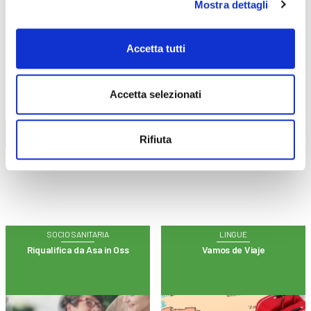
Mostra dettagli
Accetta tutti
CALENDARIO
CORSI
Accetta selezionati
Trova il tuo corso
Rifiuta
SOCIO SANITARIA
LINGUE
Riqualifica da Asa in Oss
Vamos de Viaje