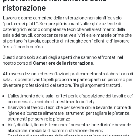
ristorazione
Lavorare come cameriere della ristorazione non significa solo
“portare dei piatti”. Sempre più ristoranti, alberghi e aziende di
catering richiedono competenze tecniche nell’allestimento della
sala e dei tavoli, conoscenze relative ai vini e alle materie prime che
si portano in tavola, capacità di interagire con i clienti e di lavorare
in staff con la cucina.
Questi sono solo alcuni degli aspetti che saranno affrontati nel
nostro corso di
Cameriere della ristorazione
.
Attraverso lezioni ed esercitazioni pratiche nel nostro laboratorio di
sala, il docente Ivan Capelli proporrà ai partecipanti un percorso per
diventare professionisti del settore. Tra gli argomenti trattati:
L’allestimento della sala: criteri per la disposizione dei tavoli e dei
commensali, tecniche di allestimento buffet;
Il servizio al tavolo: tecniche per servire cibi e bevande, norme di
igiene e sicurezza alimentare, strumenti per tagliare le pietanze,
strumenti per servire le pietanze;
Vini, distillati, liquori: tecniche di presentazione di vini e bevande
alcooliche, modalità di somministrazione dei vini;
Tecniche di accoglienza della clientela e gestione delle comande.