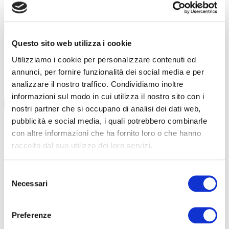
POTREBBERO INTERESSARTI
Cucina e ristorazione
Questo sito web utilizza i cookie
Cucina Intermedia
03/04/2023
Utilizziamo i cookie per personalizzare contenuti ed
50 ore
annunci, per fornire funzionalità dei social media e per
€ 500
LEGGI
analizzare il nostro traffico. Condividiamo inoltre
informazioni sul modo in cui utilizza il nostro sito con i
Ristorazione
nostri partner che si occupano di analisi dei dati web,
Operatore di sala e bar
pubblicità e social media, i quali potrebbero combinarle
3 anni (possibilità di 4 anno)
con altre informazioni che ha fornito loro o che hanno
€ 220
raccolto dal suo utilizzo dei loro servizi.
LEGGI
Selezione
Necessari
del
consenso
FORMAZIONE
E CORSI
Preferenze