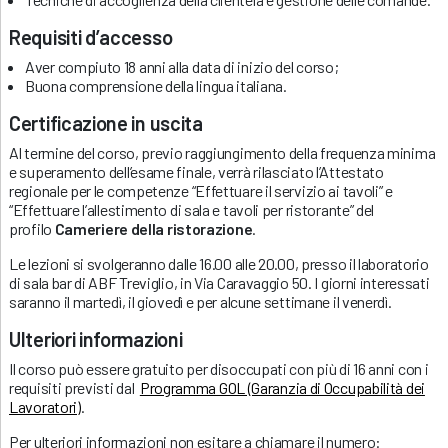
Requisiti d’accesso
Aver compiuto 18 anni alla data di inizio del corso;
Buona comprensione della lingua italiana.
Certificazione in uscita
Al termine del corso, previo raggiungimento della frequenza minima
e superamento dell’esame finale, verrà rilasciato l’Attestato
regionale per le competenze “Effettuare il servizio ai tavoli” e
“Effettuare l’allestimento di sala e tavoli per ristorante” del
profilo
Cameriere della ristorazione
.
Le lezioni si svolgeranno dalle 16.00 alle 20.00, presso il laboratorio
di sala bar di ABF Treviglio, in Via Caravaggio 50. I giorni interessati
saranno il martedì, il giovedì e per alcune settimane il venerdì.
Ulteriori informazioni
Il corso può essere gratuito per disoccupati con più di 16 anni con i
requisiti previsti dal
Programma GOL (Garanzia di Occupabilità dei
Lavoratori)
.
Per ulteriori informazioni non esitare a chiamare il numero: