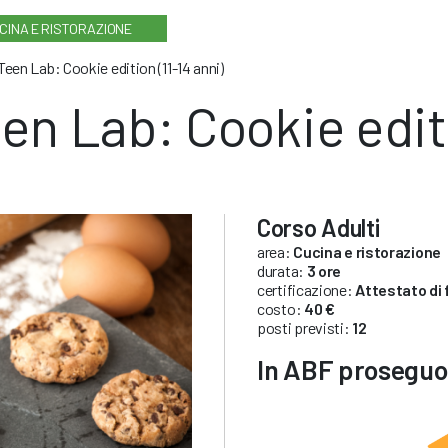
CINA E RISTORAZIONE
Teen Lab: Cookie edition (11-14 anni)
en Lab: Cookie editi
Corso Adulti
area:
Cucina e ristorazione
durata:
3 ore
certificazione:
Attestato di
costo:
40 €
posti previsti:
12
In ABF proseguon