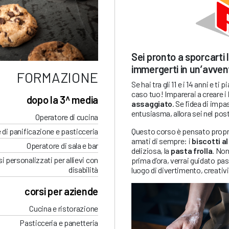
Sei pronto a sporcarti 
immergerti in un’avven
FORMAZIONE
Se hai tra gli 11 e i 14 anni e t
caso tuo! Imparerai a creare i
dopo la 3^ media
assaggiato
. Se l’idea di imp
entusiasma, allora sei nel pos
Operatore di cucina
Questo corso è pensato proprio 
 di panificazione e pasticceria
amati di sempre: i
biscotti a
Operatore di sala e bar
deliziosa, la
pasta frolla
. Non
i personalizzati per allievi con
prima d’ora, verrai guidato pa
disabilità
luogo di divertimento, creati
corsi per aziende
Cucina e ristorazione
Pasticceria e panetteria