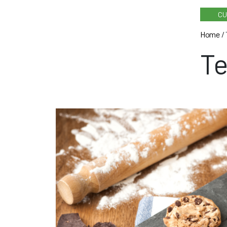
CU
Home
/
Te