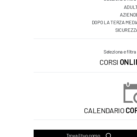
ADULT
AZIEND
DOPO LA TERZA MEDI
SICUREZZ
Seleziona e filtra
CORSI
ONLI
CALENDARIO
COR
Trova il tuo corso