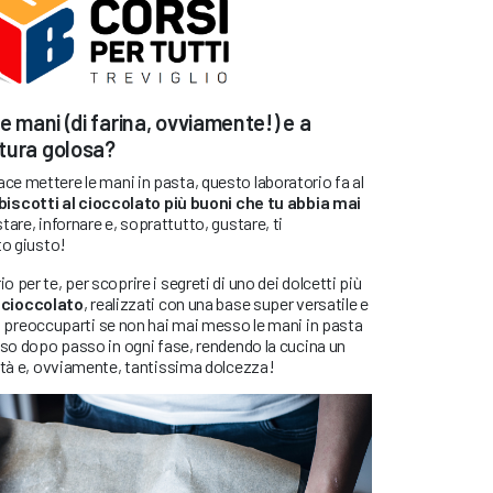
le mani (di farina, ovviamente!) e a
tura golosa
?
i piace mettere le mani in pasta, questo laboratorio fa al
biscotti al cioccolato più buoni che tu abbia mai
astare, infornare e, soprattutto, gustare, ti
to giusto!
per te, per scoprire i segreti di uno dei dolcetti più
l cioccolato
, realizzati con una base super versatile e
 preoccuparti se non hai mai messo le mani in pasta
sso dopo passo in ogni fase, rendendo la cucina un
vità e, ovviamente, tantissima dolcezza!