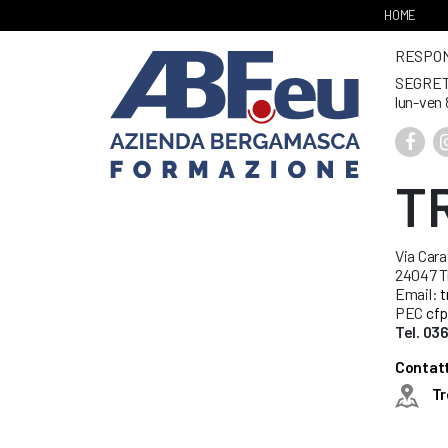
HOME
RESPONS
SEGRET
lun-ven 
T
Via Cara
24047 Tr
Email:
t
PEC
cfp
Tel. 03
Contatti
Tr