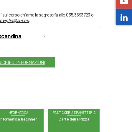
ni sul corso chiama la segreteria allo 035.3693723 o
eviglio@abf.eu
.
locandina
RICHIEDI INFORMAZIONI
INFORMATICA
PASTICCERIA E PANETTERIA
Informatica beginner
L’arte della Pizza