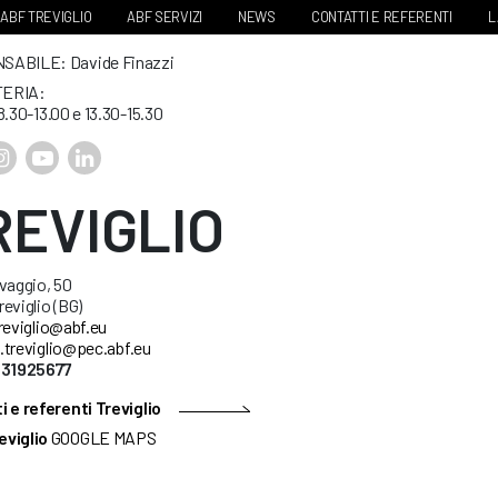
ABF TREVIGLIO
ABF SERVIZI
NEWS
CONTATTI E REFERENTI
L
ABILE: Davide Finazzi
ERIA:
8.30-13.00 e 13.30-15.30
REVIGLIO
vaggio, 50
eviglio (BG)
reviglio@abf.eu
.treviglio@pec.abf.eu
631925677
 e referenti Treviglio
eviglio
GOOGLE MAPS