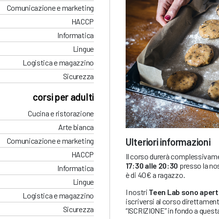
Comunicazione e marketing
HACCP
Informatica
Lingue
Logistica e magazzino
Sicurezza
corsi per adulti
Cucina e ristorazione
Arte bianca
Ulteriori informazioni
Comunicazione e marketing
HACCP
Il corso durerà complessivame
17:30 alle 20:30
presso la no
Informatica
è di 40€ a ragazzo.
Lingue
I nostri
Teen Lab sono aperti a
Logistica e magazzino
iscriversi al corso direttamen
Sicurezza
“ISCRIZIONE” in fondo a quest