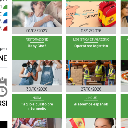
I
E
A
A
01/03/2027
03/12/2026
RISTORAZIONE
LOGISTICA E MAGAZZINO
Baby Chef
Operatore logistico
 per:
NE
30/10/2026
27/10/2026
MODA
LINGUE
SI
Taglio e cucito pre
¡Hablemos español!
intermedio