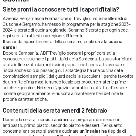
Siete pronti a conoscere tutti i sapori d’Italia?
Azienda Bergamasca Formazione di Treviglio, insieme alle sedi di
Clusone e Bergamo, ha messo in programma per la stagione 2023-
2024 le serate di cucina regionale. Saranno 3 serate per ogni sede,
ogni serata tratterà una regione differente.
Il secondo appuntamento della cucina regionale sarà la
cucina
sarda
!
Dopo la Campania, ABF Treviglio porterà i propri corsisti a
conoscere e cucinare i piatti tipici della Sardegna. La sua storicità è
stata influenzata dai moltissimi popoli che hanno attraversato
l’isola anche solo di passaggio. La Sardegna ha una cucina dalle
combinazioni semplici, dai gusti decisi e succulenti, perché favorita
da un mite clima mediterraneo ideale per produrre materie prime
uniche e genuine. Nei secoli, grazie soprattutto al fatto di essere
isolata geograficamente, è riuscita a mantenere ben definite le
proprie caratteristiche.
Contenuti della serata venerdì 2 febbraio
Durante la serata i corsisti andranno a preparare un menù con
antipasto, primo piatto, secondo piatto e dessert. Per quanto
concerne l’antipasto si andrà a cucinare
un’insalatina
tiepida
di