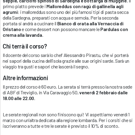
seppie, carciofo spinoso di Sardegna e bottarga di muggine
. Il
primo piatto prevede i
Malloreddus con ragù di gallinella agli
agrumi
: i malloreddus sono uno dei più famosi tipi di pasta secca
della Sardegna, preparati con acqua e semola. Per la seconda
portata si andrà a cucinare il
Bianco di orata alla Vernaccia di
Oristano
e come dessert non possono mancare le
Pardulas con
crema alla lavanda
.
Chi terrà il corso?
Il docente del corso sarà lo chef Alessandro Pirastu, che vi porterà
nei sapori della cucina dell’isola grazie alle sue origini sarde. Sarà un
viaggio tra gusti e sapori che lascerà il segno.
Altre informazioni
Il prezzo del corso è 60 euro. La serata si terrà presso la nostra sede
di ABF di Treviglio, in Via Caravaggio 50,
venerdì 2 febbraio dalle
18.00 alle 22.00
.
Le serate regionali non sono finiscono qui! Vi aspettiamo venerdì 1
marzo con un’altra dedicata alla regione lombarda. Per i corsiti che si
iscriveranno a tutte e tre le serate è previsto il 10% di sconto.