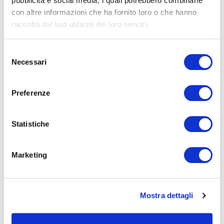
pubblicità e social media, i quali potrebbero combinarle
Seleziona e filtra per:
con altre informazioni che ha fornito loro o che hanno
ADULTI
raccolto dal suo utilizzo dei loro servizi.
AZIENDE
DOPO LA TERZA MEDIA
Selezione
Necessari
del
SICUREZZA
consenso
Preferenze
Seleziona e filtra per:
Statistiche
CORSI
ONLINE
Marketing
Mostra dettagli
CALENDARIO
CORSI