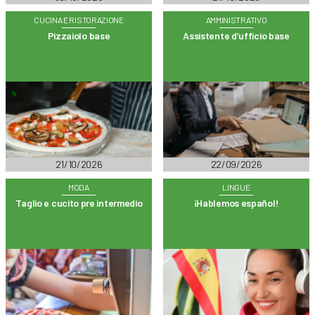
CUCINA E RISTORAZIONE
AMMINISTRATIVO
Pizzaiolo base
Assistente d’ufficio base
21/10/2026
22/09/2026
MODA
LINGUE
Taglio e cucito pre intermedio
¡Hablemos español!