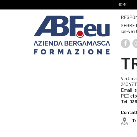
HOME
RESPONS
SEGRET
lun-ven 
T
Via Cara
24047 Tr
Email:
t
PEC
cfp
Tel. 03
Contatti
Tr