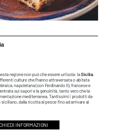
ia
 sesta regione non può che essere un’isola: la
Sicilia
.
fferenti culture che l’hanno attraversata o abitata
ebraica, napoletana (con Ferdinando II), francese e
ntrata sui sapori e la genuinità, tanto vero che la
alimentazione mediterranea. Tantissimi i prodotti da
 siciliano, dalla ricotta al pesce fino ad arrivare al
CHIEDI INFORMAZIONI