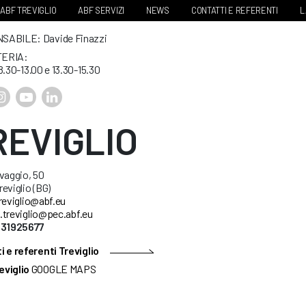
ABF TREVIGLIO
ABF SERVIZI
NEWS
CONTATTI E REFERENTI
L
ABILE: Davide Finazzi
ERIA:
8.30-13.00 e 13.30-15.30
REVIGLIO
vaggio, 50
eviglio (BG)
reviglio@abf.eu
.treviglio@pec.abf.eu
631925677
 e referenti Treviglio
eviglio
GOOGLE MAPS