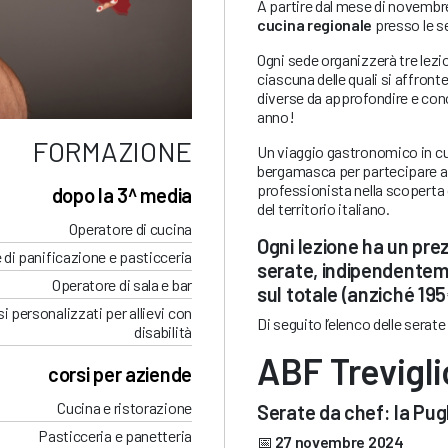
A partire dal mese di novembre
cucina regionale
presso le s
Ogni sede organizzerà tre lezion
ciascuna delle quali si affronte
diverse da approfondire e con
anno!
FORMAZIONE
Un viaggio gastronomico in cui
bergamasca per partecipare ai 
professionista nella scoperta di
dopo la 3^ media
del territorio italiano.
Operatore di cucina
Ogni lezione ha un prez
 di panificazione e pasticceria
serate, indipendenteme
Operatore di sala e bar
sul totale (anziché 195
i personalizzati per allievi con
Di seguito l’elenco delle serate
disabilità
ABF Trevigli
corsi per aziende
Cucina e ristorazione
Serate da chef: la Pug
Pasticceria e panetteria
📅
27 novembre 2024