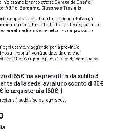
 inizieranno le tanto attese
Serate da Chef di
edi
ABF di Bergamo, Clusone e Treviglio
.
i per approfondire la cultura culinaria italiana, in
rà una regione differente. Un totale di 9 regioni tutte
oscere al meglio insieme nel corso del prossimo
 ogni utente, viaggiando per la provincia
nostri incontri, verrà guidato da uno chef
 piatti tipici, sapori e piccoli “segreti” della cucina
zo di 65€ ma se prenoti fin da subito 3
nte dalla sede, avrai uno sconto di 35€
€ le acquisterai a 160€!
)
 regionali, suddivise per ogni sede.
o
lia