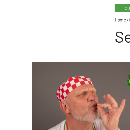
CU
Home
/
Se