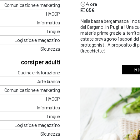
🕒
4 ore
Comunicazione e marketing
💶
65€
HACCP
Nella bassa bergamasca il nos
Informatica
del Gargano, in
Puglia
! Una cu
Lingue
materie prime grazie al territo
estate prevalgono i sapori del 
Logistica e magazzino
protagonisti. A proposito di 
Sicurezza
Orecchiette!
corsi per adulti
RI
Cucina e ristorazione
Arte bianca
Comunicazione e marketing
HACCP
Informatica
Lingue
Logistica e magazzino
Sicurezza