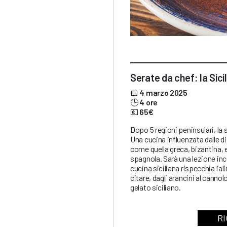
Serate da chef: la Sicil
📅
4 marzo 2025
🕒
4 ore
💶
65€
Dopo 5 regioni peninsulari, la
Una cucina influenzata dalle di
come quella greca, bizantina, 
spagnola. Sarà una lezione ince
cucina siciliana rispecchia l’
citare, dagli arancini al cannolo
gelato siciliano.
RI