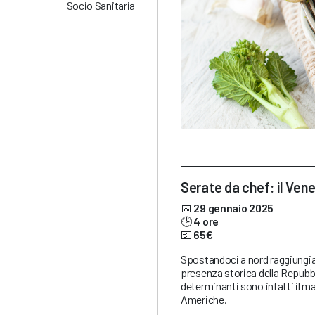
Socio Sanitaria
Serate da chef: il Ven
📅
29 gennaio 2025
🕒
4 ore
💶
65€
Spostandoci a nord raggiungi
presenza storica della Repubbl
determinanti sono infatti il mai
Americhe.