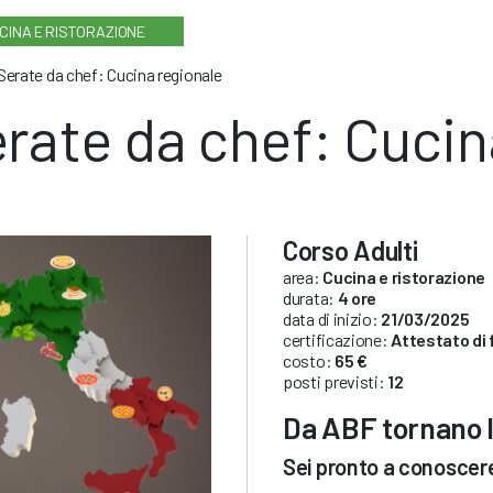
CINA E RISTORAZIONE
Serate da chef: Cucina regionale
rate da chef: Cucin
Corso Adulti
area:
Cucina e ristorazione
durata:
4 ore
data di inizio:
21/03/2025
certificazione:
Attestato di
costo:
65 €
posti previsti:
12
Da ABF tornano l
Sei pronto a conoscere t