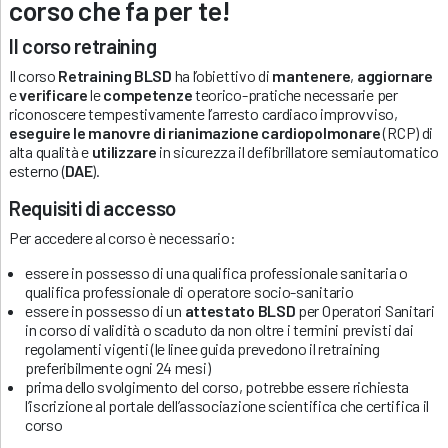
corso che fa per te!
Il corso retraining
Il corso
Retraining BLSD
ha l’obiettivo di
mantenere
,
aggiornare
e
verificare
le
competenze
teorico-pratiche necessarie per
riconoscere tempestivamente l’arresto cardiaco improvviso,
eseguire le manovre di rianimazione cardiopolmonare
(RCP) di
alta qualità e
utilizzare
in sicurezza il defibrillatore semiautomatico
esterno (
DAE
).
Requisiti di accesso
Per accedere al corso è necessario:
essere in possesso di una qualifica professionale sanitaria o
qualifica professionale di operatore socio-sanitario
essere in possesso di un
attestato BLSD
per Operatori Sanitari
in corso di validità o scaduto da non oltre i termini previsti dai
regolamenti vigenti (le linee guida prevedono il retraining
preferibilmente ogni 24 mesi)
prima dello svolgimento del corso, potrebbe essere richiesta
l’iscrizione al portale dell’associazione scientifica che certifica il
corso