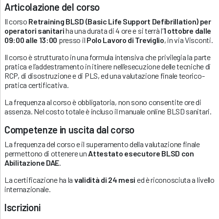
Articolazione del corso
Il corso
Retraining BLSD (Basic Life Support Defibrillation) per
operatori sanitari
ha una durata di 4 ore e si terrà l’
1 ottobre dalle
09:00 alle 13:00
presso il
Polo Lavoro di Treviglio
, in via Visconti.
Il corso è strutturato in una formula intensiva che privilegia la parte
pratica e l’addestramento in itinere nell’esecuzione delle tecniche di
RCP, di disostruzione e di PLS, ed una valutazione finale teorico-
pratica certificativa.
La frequenza al corso è obbligatoria, non sono consentite ore di
assenza. Nel costo totale è incluso il manuale online BLSD sanitari.
Competenze in uscita dal corso
La frequenza del corso e il superamento della valutazione finale
permettono di ottenere un
Attestato esecutore BLSD
con
Abilitazione DAE
.
La certificazione ha la
validità di 24 mesi
ed è riconosciuta a livello
internazionale.
Iscrizioni