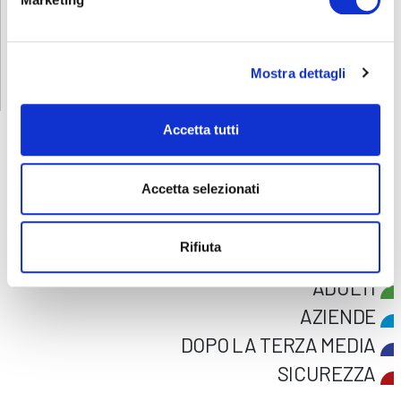
RICHIEDI INFORMAZIONI
Mostra dettagli
Accetta tutti
Accetta selezionati
FORMAZIONE
E CORSI
Rifiuta
Seleziona e filtra per:
ADULTI
AZIENDE
DOPO LA TERZA MEDIA
SICUREZZA