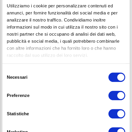
Utilizziamo i cookie per personalizzare contenuti ed
ISCRIVITI
annunci, per fornire funzionalità dei social media e per
analizzare il nostro traffico. Condividiamo inoltre
informazioni sul modo in cui utilizza il nostro sito con i
Iscriviti al corso per PRIVATI SENZA ottenere
nostri partner che si occupano di analisi dei dati web,
crediti ECM
pubblicità e social media, i quali potrebbero combinarle
con altre informazioni che ha fornito loro o che hanno
Il corso ha un costo di 70 euro.
raccolto dal suo utilizzo dei loro servizi.
Clicca sul tasto qui sotto per iscriverti.
ISCRIVITI
Selezione
Necessari
del
consenso
Contatti
Preferenze
Per avere ulteriori informazioni su questo o su altri corsi contattare
il numero 035 3693755 o mandare una mail a
sanitario@abf.eu
Statistiche
Scarica e condividi la locandina
Marketing