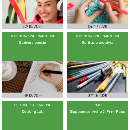
22/10/2026
04/11/2026
COMUNICAZIONE E MARKETING
COMUNICAZIONE E MARKETING
Scrivere poesie
Scrittura creativa
09/12/2026
07/10/2026
CUCINA E RISTORAZIONE
LINGUE
Cooking Lab
Giapponese livello 2: Primi Passi