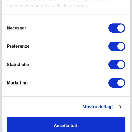
AZIENDE
raccolto dal suo utilizzo dei loro servizi.
DOPO LA TERZA MEDIA
Selezione
SICUREZZA
Necessari
del
consenso
Seleziona e filtra per:
Preferenze
CORSI
ONLINE
Statistiche
Marketing
CALENDARIO
CORSI
Mostra dettagli
Accetta tutti