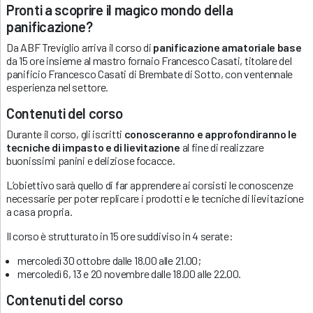
Pronti a scoprire il magico mondo della
panificazione?
Da ABF Treviglio arriva il corso di
panificazione amatoriale base
da 15 ore insieme al mastro fornaio Francesco Casati, titolare del
panificio Francesco Casati di Brembate di Sotto, con ventennale
esperienza nel settore.
Contenuti del corso
Durante il corso, gli iscritti
conosceranno e approfondiranno le
tecniche di impasto e di lievitazione
al fine di realizzare
buonissimi panini e deliziose focacce.
L’obiettivo sarà quello di far apprendere ai corsisti le conoscenze
necessarie per poter replicare i prodotti e le tecniche di lievitazione
a casa propria.
Il corso è strutturato in 15 ore suddiviso in 4 serate:
mercoledì 30 ottobre dalle 18.00 alle 21.00;
mercoledì 6, 13 e 20 novembre dalle 18.00 alle 22.00.
Contenuti del corso