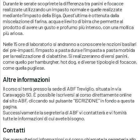
Durante le serate scoprirete la differenza tra panini e focacce
realizzate utilizzando un impasto normale e quelle realizzate
mediante l’impasto della Biga. Quest’ultima è ottenuta dalla
miscelazione di farina, acqua e lievito di birra che permette al
prodotto di avere un gusto e profumo più intenso, con una mollica
più ariosa.
Nelle 15 ore di laboratorio si andranno a conoscere le nozioni basilari
dei pre-impasti, l’impasto a pasta dura e l’impasta a pasta morbida
per la realizzazione di ciabattine. Si realizzeranno diversi panini,
come quello per hamburgher, hot dog, e diverse tipologie di focacce,
come quella pugliese.
Altre informazioni
Il corso si terrà presso la sede di ABF Treviglio, situata in via
Caravaggio 50. È possibile iscriversi al corso direttamente online
dal sito ABF, cliccando sul pulsante “ISCRIZIONE” in fondo a questa
pagina.
Successivamente la segreteria di ABF vi contatterà e vi fornirà
tutte le informazioni di cui avete bisogno.
Contatti
Per avere ulteriori informazioni sul corso chiamate la segreteria allo