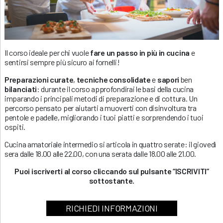
Il corso ideale per chi vuole
fare un passo in più in cucina
e
sentirsi sempre più sicuro ai fornelli!
Preparazioni curate
,
tecniche consolidate
e
sapori
ben
bilanciati
: durante il corso approfondirai le basi della cucina
imparando i principali metodi di preparazione e di cottura. Un
percorso pensato per aiutarti a muoverti con disinvoltura tra
pentole e padelle, migliorando i tuoi piatti e sorprendendo i tuoi
ospiti.
Cucina amatoriale intermedio si articola in quattro serate: il giovedì
sera dalle 18.00 alle 22.00, con una serata dalle 18.00 alle 21.00.
Puoi iscriverti al corso cliccando sul pulsante “ISCRIVITI”
sottostante.
RICHIEDI INFORMAZIONI