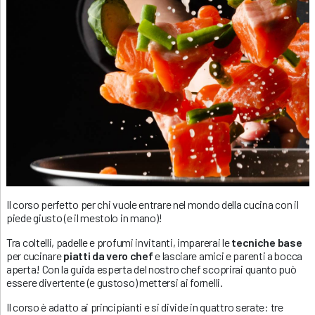
Il corso perfetto per chi vuole entrare nel mondo della cucina con il
piede giusto (e il mestolo in mano)!
Tra coltelli, padelle e profumi invitanti, imparerai le
tecniche base
per cucinare
piatti da vero chef
e lasciare amici e parenti a bocca
aperta! Con la guida esperta del nostro chef scoprirai quanto può
essere divertente (e gustoso) mettersi ai fornelli.
Il corso è adatto ai principianti e si divide in quattro serate: tre