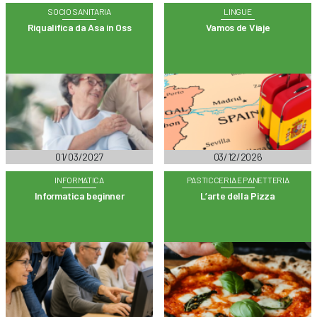
SOCIO SANITARIA
LINGUE
Riqualifica da Asa in Oss
Vamos de Viaje
01/03/2027
03/12/2026
INFORMATICA
PASTICCERIA E PANETTERIA
Informatica beginner
L’arte della Pizza