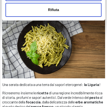
💶
65€
Rifiuta
Una serata dedicata a una terra dai sapori eterogenei:
la Liguria
!
Ricreeremo insieme le
ricette
di una regione incredibilmente ricca
di storia, profumi e sapori autentici. Dal verde intenso del
pesto
al
croccante della
focaccia
, dalla delicatezza delle
erbe aromatiche
al gusto deciso del
pesce fresco
: un piccolo viaggio