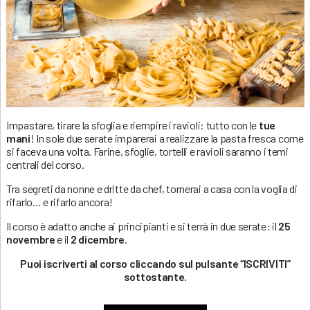
Impastare, tirare la sfoglia e riempire i ravioli: tutto con le
tue
mani
! In sole due serate imparerai a realizzare la pasta fresca come
si faceva una volta. Farine, sfoglie, tortelli e ravioli saranno i temi
centrali del corso.
Tra segreti da nonne e dritte da chef, tornerai a casa con la voglia di
rifarlo… e rifarlo ancora!
Il corso è adatto anche ai principianti e si terrà in due serate: il
25
novembre
e il
2 dicembre
.
Puoi iscriverti al corso cliccando sul pulsante “ISCRIVITI”
sottostante.