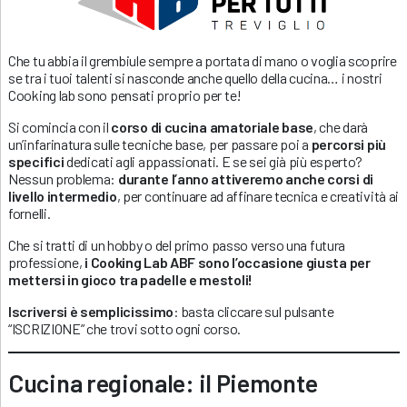
Che tu abbia il grembiule sempre a portata di mano o voglia scoprire
se tra i tuoi talenti si nasconde anche quello della cucina… i nostri
Cooking lab sono pensati proprio per te!
Si comincia con il
corso di cucina amatoriale base
, che darà
un’infarinatura sulle tecniche base, per passare poi a
percorsi più
specifici
dedicati agli appassionati. E se sei già più esperto?
Nessun problema:
durante l’anno attiveremo anche corsi di
livello intermedio
, per continuare ad affinare tecnica e creatività ai
fornelli.
Che si tratti di un hobby o del primo passo verso una futura
professione,
i Cooking Lab ABF sono l’occasione giusta per
mettersi in gioco tra padelle e mestoli!
Iscriversi è semplicissimo
: basta cliccare sul pulsante
“ISCRIZIONE” che trovi sotto ogni corso.
Cucina regionale: il Piemonte