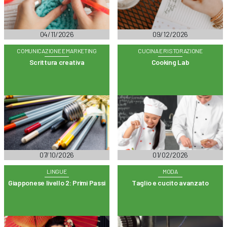
04/11/2026
09/12/2026
COMUNICAZIONE E MARKETING
CUCINA E RISTORAZIONE
Scrittura creativa
Cooking Lab
07/10/2026
01/02/2026
LINGUE
MODA
Giapponese livello 2: Primi Passi
Taglio e cucito avanzato