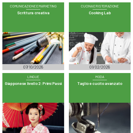
COMUNICAZIONE E MARKETING
CUCINA E RISTORAZIONE
Scrittura creativa
Cooking Lab
07/10/2026
01/02/2026
LINGUE
MODA
Giapponese livello 2: Primi Passi
Taglio e cucito avanzato