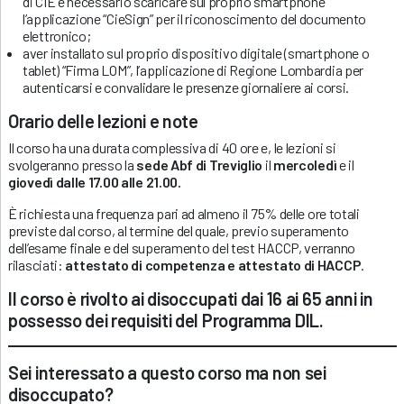
di CIE è necessario scaricare sul proprio smartphone
l’applicazione “CieSign” per il riconoscimento del documento
elettronico;
aver installato sul proprio dispositivo digitale (smartphone o
tablet) “Firma LOM”, l’applicazione di Regione Lombardia per
autenticarsi e convalidare le presenze giornaliere ai corsi.
Orario delle lezioni e note
Il corso ha una durata complessiva di 40 ore e, le lezioni si
svolgeranno presso la
sede Abf di Treviglio
il
mercoledì
e il
giovedì
dalle 17.00 alle 21.00.
È richiesta una frequenza pari ad almeno il 75% delle ore totali
previste dal corso, al termine del quale, previo superamento
dell’esame finale e del superamento del test HACCP, verranno
rilasciati:
attestato di competenza e attestato di HACCP
.
Il corso è rivolto ai disoccupati dai 16 ai 65 anni in
possesso dei requisiti del Programma DIL.
Sei interessato a questo corso ma non sei
disoccupato?