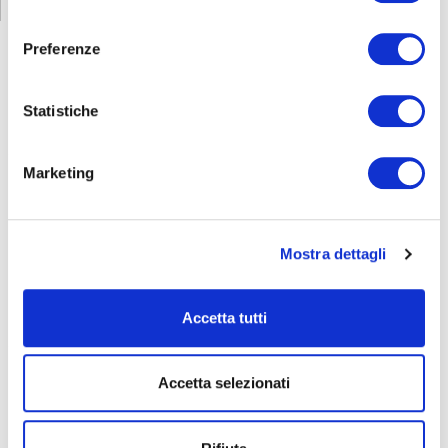
consenso
Preferenze
FORMAZIONE
E CORSI
Statistiche
Marketing
Seleziona e filtra per:
ADULTI
AZIENDE
Mostra dettagli
DOPO LA TERZA MEDIA
SICUREZZA
Accetta tutti
Accetta selezionati
Seleziona e filtra per:
CORSI
ONLINE