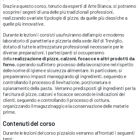
Grazie a questo corso, tenuto da esperti di Arte Bianca, si potranno
scoprire i segreti di una delle più tradizionali professioni,
realizzando svariate tipologie di pizze, da quelle più classiche a
quelle più innovative.
Durante le lezioni i corsisti usufruiranno dell’ampio e moderno
laboratorio di panetteria e pizzeria della
sede Abf di Treviglio,
dotato di tutte le attrezzature professionali necessarie per le
diverse preparazioni. I partecipanti si occuperanno
della
realizzazione di pizze, calzoni, focacce e altri prodotti da
forno
, operando sull’intero processo della lavorazione nel rispetto
delle norme di igiene e sicurezza alimentare. In particolare, si
prepareranno impasti maneggiando gli ingredienti, seguendo e
controllando il processo di lievitazione, porzionatura e
spianamento della pasta. Verranno predisposti gli ingredienti per la
farcitura di pizze, calzoni e focacce secondo le indicazioni dei
clienti, seguendo e controllando il processo di cottura,
organizzando il magazzinaggio e la conservazione delle materie
prime.
Contenuti del corso
Durante le lezioni del corso pizzaiolo verranno affrontati i seguenti
temi: