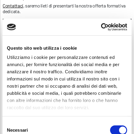
Contattaci
, saremo lieti di presentarti la nostra offerta formativa
dedicata.
È possibile iscriversi al corso direttamente online dal sito ABF,
cliccando sul pulsante “ISCRIZIONE” in fondo a questa pagina.
Questo sito web utilizza i cookie
Contatti
Utilizziamo i cookie per personalizzare contenuti ed
Per avere ulteriori informazioni sul corso chiamare la segreteria allo
0363.1925677 o inviare una mail a
lavoro.treviglio@abf.eu
.
annunci, per fornire funzionalità dei social media e per
analizzare il nostro traffico. Condividiamo inoltre
Scarica e condividi la locandina!
informazioni sul modo in cui utilizza il nostro sito con i
nostri partner che si occupano di analisi dei dati web,
INFORMATIVA RELATIVA AL CONTRATTO
pubblicità e social media, i quali potrebbero combinarle
con altre informazioni che ha fornito loro o che hanno
raccolto dal suo utilizzo dei loro servizi.
ISCRIZIONE
Selezione
Necessari
del