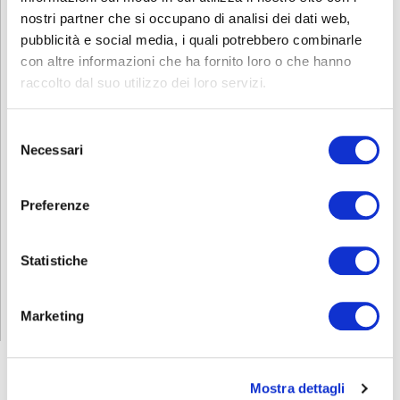
nostri partner che si occupano di analisi dei dati web,
pubblicità e social media, i quali potrebbero combinarle
con altre informazioni che ha fornito loro o che hanno
Contatti
raccolto dal suo utilizzo dei loro servizi.
Per avere ulteriori informazioni sul corso chiama la segreteria allo
0363.1925677 o inviate una mail a
lavoro.treviglio@abf.eu
.
Selezione
Necessari
del
Scarica e condividi la locandina!
consenso
INFORMATIVA RELATIVA AL CONTRATTO
Preferenze
Statistiche
ISCRIZIONE
Marketing
Mostra dettagli