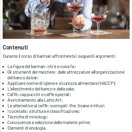
Contenuti
Durante il corso di barman affronterete i seguenti argomenti:
La figura del barman: chi è e cosa fa;
Gli strumenti del mestiere: dalle attrezzature all’organizzazione
del banco da bar;
Applicare norme di igiene e sicurezza alimentare (HACCP);
L’allestimento del banco e della sala;
Caffè, cappuccini e caffè speciali;
Avvicinamento alla Latte Art;
Le alternative al caffè: surrogati, the, tisane e infusi;
I cocktails: struttura e classificazione;
Tecniche di mixology;
Conoscenza e selezione delle materie prime;
Elementi di enologia.