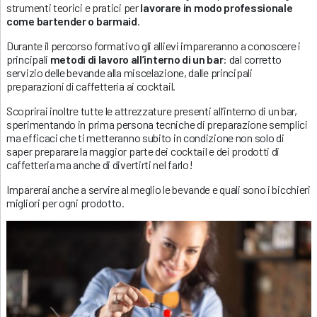
strumenti teorici e pratici per
lavorare in modo professionale
come bartender o barmaid
.
Durante il percorso formativo gli allievi impareranno a conoscere i
principali
metodi di lavoro all’interno di un bar
: dal corretto
servizio delle bevande alla miscelazione, dalle principali
preparazioni di caffetteria ai cocktail.
Scoprirai inoltre tutte le attrezzature presenti all’interno di un bar,
sperimentando in prima persona tecniche di preparazione semplici
ma efficaci che ti metteranno subito in condizione non solo di
saper preparare la maggior parte dei cocktail e dei prodotti di
caffetteria ma anche di divertirti nel farlo!
Imparerai anche a servire al meglio le bevande e quali sono i bicchieri
migliori per ogni prodotto.