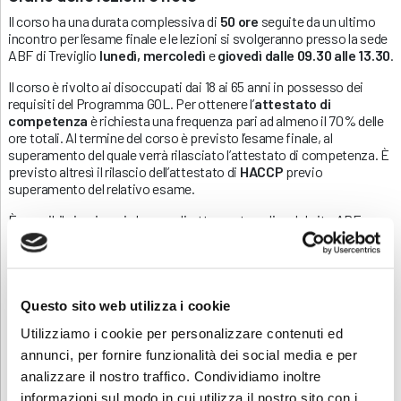
Il corso ha una durata complessiva di
50 ore
seguite da un ultimo
incontro per l’esame finale e le lezioni si svolgeranno presso la sede
ABF di Treviglio
lunedì, mercoledì
e
giovedì dalle 09.30 alle 13.30
.
Il corso è rivolto ai disoccupati dai 18 ai 65 anni in possesso dei
requisiti del Programma GOL. Per ottenere l’
attestato di
competenza
è richiesta una frequenza pari ad almeno il 70% delle
ore totali. Al termine del corso è previsto l’esame finale, al
superamento del quale verrà rilasciato l’attestato di competenza. È
previsto altresì il rilascio dell’attestato di
HACCP
previo
superamento del relativo esame.
È possibile iscriversi al corso direttamente online dal sito ABF,
cliccando sul pulsante “ISCRIZIONE” in fondo a questa pagina.
Questo sito web utilizza i cookie
Sei interessato a questo corso ma non sei
Utilizziamo i cookie per personalizzare contenuti ed
disoccupato?
annunci, per fornire funzionalità dei social media e per
Contattaci
, saremo lieti di presentarti la
analizzare il nostro traffico. Condividiamo inoltre
nostra offerta formativa dedicata.
informazioni sul modo in cui utilizza il nostro sito con i