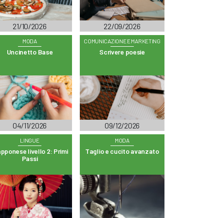
21/10/2026
22/09/2026
MODA
COMUNICAZIONE E MARKETING
Uncinetto Base
Scrivere poesie
04/11/2026
09/12/2026
LINGUE
MODA
pponese livello 2: Primi
Taglio e cucito avanzato
Passi