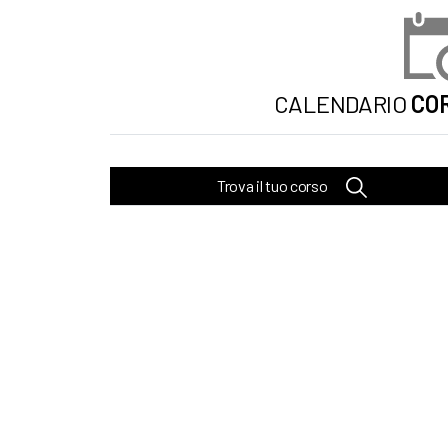
CALENDARIO
COR
Trova il tuo corso