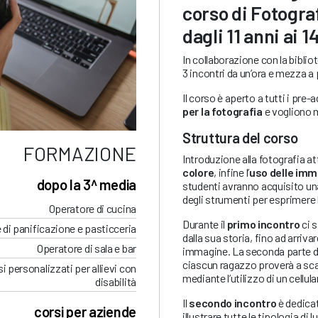
corso di Fotograf
dagli 11 anni ai 1
In collaborazione con la bibliot
3 incontri da un’ora e mezza a p
Il corso è aperto a tutti i pre-
per la fotografia
e vogliono 
Struttura del corso
FORMAZIONE
Introduzione alla fotografia at
colore
, infine l’
uso delle imm
dopo la 3^ media
studenti avranno acquisito un
degli strumenti per esprimere l
Operatore di cucina
Durante il
primo incontro
ci s
 di panificazione e pasticceria
dalla sua storia, fino ad arriva
Operatore di sala e bar
immagine. La seconda parte dell
ciascun ragazzo proverà a sca
i personalizzati per allievi con
mediante l’utilizzo di un cellula
disabilità
Il
secondo incontro
è dedicat
corsi per aziende
illustrare tutte le tipologia di