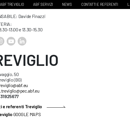
ABF TREVIGLIO
ABF SERVIZI
NEWS
CONTATTI E REFERENTI
L
ABILE: Davide Finazzi
ERIA:
8.30-13.00 e 13.30-15.30
REVIGLIO
vaggio, 50
eviglio (BG)
reviglio@abf.eu
.treviglio@pec.abf.eu
631925677
 e referenti Treviglio
eviglio
GOOGLE MAPS