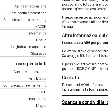
poi dovranno fotografare foto a
Cucina e ristorazione
naturale giocando con i colori
Pasticceria e panetteria
Il
terzo incontro
avrà come ob
Comunicazione e marketing
visiva attraverso l’utilizzo del
immagini.
HACCP
Informatica
Altre Informazioni sul 
Lingue
Il corso costa
40€ per perso
Logistica e magazzino
Le lezioni si svolgeranno tutt
Sicurezza
Caravaggio 50. Il corso si terrà
corsi per adulti
È possibile iscriversi al corso
pulsante “ISCRIZIONE” in fond
Cucina e ristorazione
Contatti
Arte bianca
Per avere ulteriori informazio
Comunicazione e marketing
inviate una mail a
formazione.
HACCP
Informatica
Scarica e condividi la 
Lingue