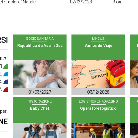
f: I dolci di Natale
02/12/2023
3 ore
SI
SOCIO SANITARIA
LINGUE
Riqualifica da Asa in Oss
Vamos de Viaje
 per:
I
E
A
A
01/03/2027
03/12/2026
RISTORAZIONE
LOGISTICA E MAGAZZINO
Baby Chef
Operatore logistico
 per:
NE