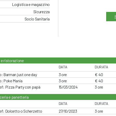
Logistica e magazzino
Sicurezza
Socio Sanitaria
 e ristorazione
DATA
DURATA
b: Barman just one day
3 ore
€ 40
b: Poke Mania
3 ore
€ 40
ef: Pizza Party con papà
15/03/2024
3 ore
ceria e panetteria
DATA
DURATA
ef: Dolcetto o Scherzetto
27/10/2023
3 ore