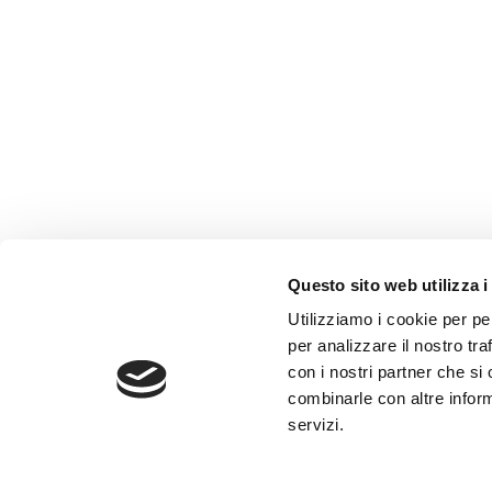
Questo sito web utilizza i
AMMINISTRAZIONE TRASP
Utilizziamo i cookie per pe
WHISTLEBLOWING
per analizzare il nostro tra
con i nostri partner che si
combinarle con altre inform
ABF Azienda Bergamasca For
servizi.
C.F. e P. IVA 03240540165 - Tel.
Privacy
-
Cookie policy