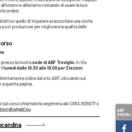
ll’interno e all’esterno cercando di usare la luce
 e le ombre.
iettivo quello di imparare a raccontare una storia
la post produzione per migliorare la qualità delle
corso
na
.
e presso la nostra
sede di ABF Treviglio
, in Via
 il
lunedì dalle 16.30 alle 18.00 per 3 lezioni
.
 direttamente online dal sito ABF, cliccando sul
o a questa pagina.
ni sul corso chiamate la segreteria allo 0363.1925677 o
treviglio@abf.eu
.
ABF
SOCIAL
locandina