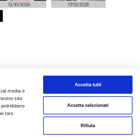
12/10/2026
17/10/2026
Accetta tutti
cial media e
nostro sito
Accetta selezionati
i potrebbero
ei loro
o@abf.eu
Rifiuta