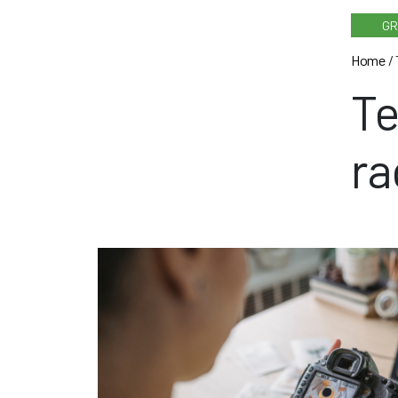
GR
Home
/
Te
ra