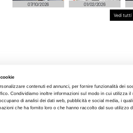
07/10/2026
01/02/2026
Vedi tutti
 cookie
ARENTE
rsonalizzare contenuti ed annunci, per fornire funzionalità dei so
ffico. Condividiamo inoltre informazioni sul modo in cui utilizza il 
 occupano di analisi dei dati web, pubblicità e social media, i qual
azioni che ha fornito loro o che hanno raccolto dal suo utilizzo d
mazione
 (035) 3693711 - via Monte Gleno, 2 - I - 24125 Bergamo (BG) - Email: inf