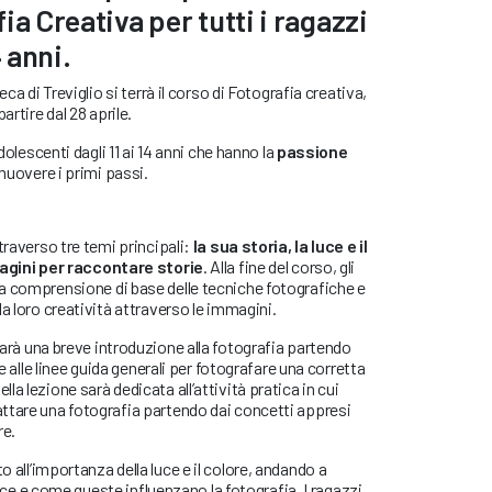
ia Creativa per tutti i ragazzi
4 anni.
eca di Treviglio si terrà il corso di Fotografia creativa,
artire dal 28 aprile.
adolescenti dagli 11 ai 14 anni che hanno la
passione
muovere i primi passi.
traverso tre temi principali:
la sua storia, la luce e il
agini per raccontare storie
. Alla fine del corso, gli
a comprensione di base delle tecniche fotografiche e
a loro creatività attraverso le immagini.
arà una breve introduzione alla fotografia partendo
re alle linee guida generali per fotografare una corretta
a lezione sarà dedicata all’attività pratica in cui
ttare una fotografia partendo dai concetti appresi
re.
o all’importanza della luce e il colore, andando a
 luce e come queste influenzano la fotografia. I ragazzi