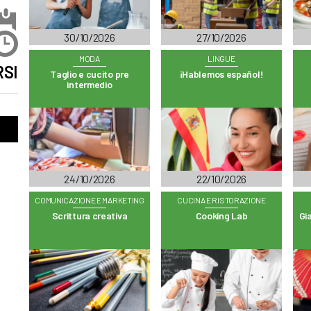
30/10/2026
27/10/2026
MODA
LINGUE
SI
Taglio e cucito pre
¡Hablemos español!
intermedio
24/10/2026
22/10/2026
COMUNICAZIONE E MARKETING
CUCINA E RISTORAZIONE
Scrittura creativa
Cooking Lab
Gia