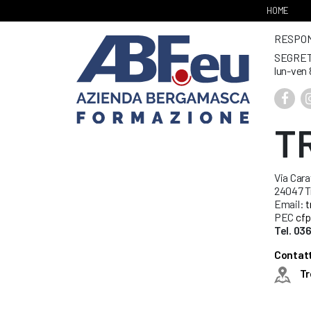
HOME
RESPONS
SEGRET
lun-ven 
T
Via Cara
24047 Tr
Email:
t
PEC
cfp
Tel. 03
Contatti
Tr