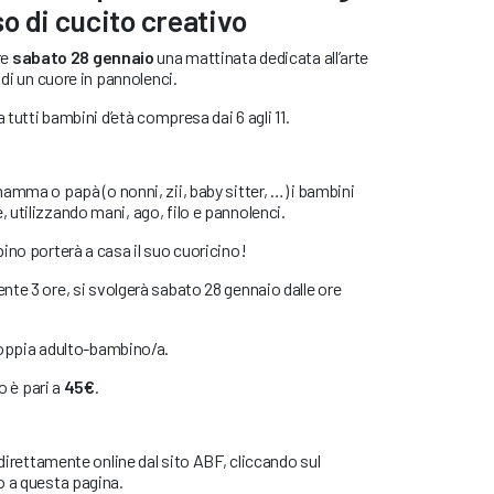
o di cucito creativo
re
sabato 28 gennaio
una mattinata dedicata all’arte
 di un cuore in pannolenci.
 tutti bambini d’età compresa dai 6 agli 11.
amma o papà (o nonni, zii, baby sitter, …) i bambini
utilizzando mani, ago, filo e pannolenci.
ino porterà a casa il suo cuoricino!
te 3 ore, si svolgerà sabato 28 gennaio dalle ore
coppia adulto-bambino/a.
o è pari a
45€
.
 direttamente online dal sito ABF, cliccando sul
o a questa pagina.