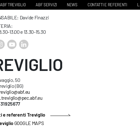
ABF TREVIGLIO
ABF SERVIZI
NEWS
CONTATTI E REFERENTI
L
ABILE: Davide Finazzi
ERIA:
8.30-13.00 e 13.30-15.30
REVIGLIO
vaggio, 50
eviglio (BG)
reviglio@abf.eu
.treviglio@pec.abf.eu
631925677
 e referenti Treviglio
eviglio
GOOGLE MAPS