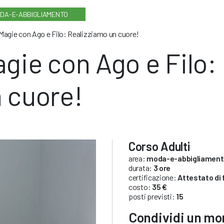
DA-E-ABBIGLIAMENTO
Magie con Ago e Filo: Realizziamo un cuore!
gie con Ago e Filo:
 cuore!
Corso Adulti
area:
moda-e-abbigliamen
durata:
3 ore
certificazione:
Attestato di
costo:
35 €
posti previsti:
15
Condividi un mom