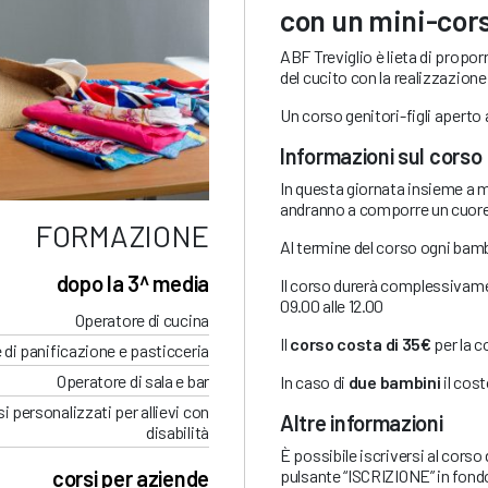
con un mini-cors
ABF Treviglio è lieta di propor
del cucito con la realizzazione
Un corso genitori-figli aperto a
Informazioni sul corso
In questa giornata insieme a m
andranno a comporre un cuore, 
FORMAZIONE
Al termine del corso ogni bamb
dopo la 3^ media
Il corso durerà complessivamen
09.00 alle 12.00
Operatore di cucina
Il
corso costa di 35€
per la 
 di panificazione e pasticceria
Operatore di sala e bar
In caso di
due bambini
il cost
i personalizzati per allievi con
Altre informazioni
disabilità
È possibile iscriversi al corso
pulsante “ISCRIZIONE” in fond
corsi per aziende