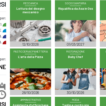
SI
MECCANICA
SOCIO SANITARIA
Lettura del disegno
Riqualifica da Asa in Oss
meccanico
 per:
I
E
A
A
12/10/2026
01/03/2027
PASTICCERIA E PANETTERIA
RISTORAZIONE
L’arte della Pizza
Baby Chef
 per:
NE
26/10/2026
30/10/2026
AMMINISTRATIVO
MODA
SI
Assistente d’ufficio base
Taglio e cucito pre