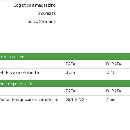
Logistica e magazzino
Sicurezza
Socio Sanitaria
 e ristorazione
DATA
DURATA
ef: Piovono Polpette
3 ore
€ 40
ceria e panetteria
DATA
DURATA
Pasta: Pan gocciole, che delizia!
28/01/2023
3 ore