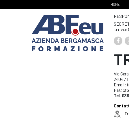
HOME
RESPONS
SEGRET
lun-ven 
T
Via Cara
24047 Tr
Email:
t
PEC
cfp
Tel. 03
Contatti
Tr