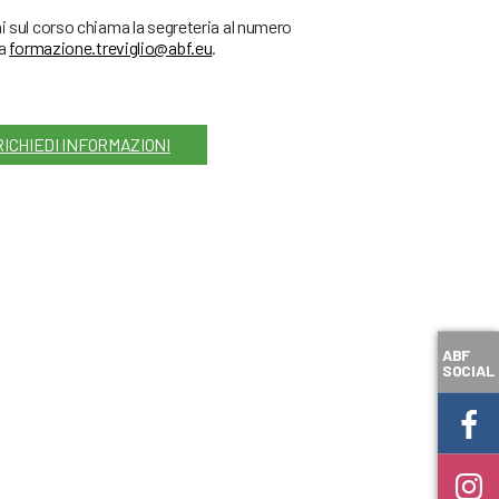
ni sul corso chiama la segreteria al numero
 a
formazione.treviglio@abf.eu
.
RICHIEDI INFORMAZIONI
ABF
SOCIAL