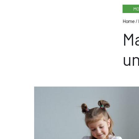
MO
Home
/
Ma
un