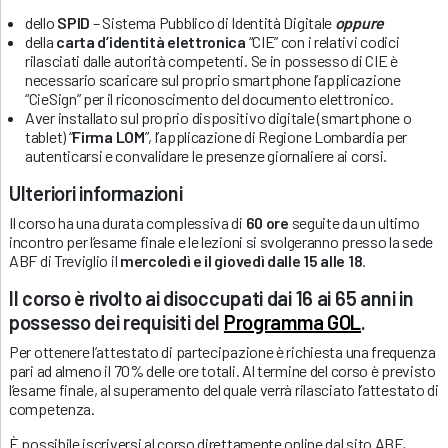
dello
SPID
– Sistema Pubblico di Identità Digitale
oppure
della
carta d’identità elettronica
“CIE” con i relativi codici
rilasciati dalle autorità competenti. Se in possesso di CIE è
necessario scaricare sul proprio smartphone l’applicazione
“CieSign” per il riconoscimento del documento elettronico.
Aver installato sul proprio dispositivo digitale (smartphone o
tablet) “
Firma LOM
”, l’applicazione di Regione Lombardia per
autenticarsi e convalidare le presenze giornaliere ai corsi.
Ulteriori informazioni
Il corso ha una durata complessiva di
60 ore
seguite da un ultimo
incontro per l’esame finale e le lezioni si svolgeranno presso la sede
ABF di Treviglio il
mercoledì e il giovedì dalle 15 alle 18
.
Il corso è rivolto ai disoccupati dai 16 ai 65 anni in
possesso dei requisiti del
Programma GOL
.
Per ottenere l’attestato di partecipazione è richiesta una frequenza
pari ad almeno il 70% delle ore totali. Al termine del corso è previsto
l’esame finale, al superamento del quale verrà rilasciato l’attestato di
competenza.
È possibile iscriversi al corso direttamente online dal sito ABF,