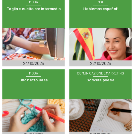
MODA
LINGUE
Taglio e cucito pre intermedio
¡Hablemos español!
24/10/2026
22/10/2026
MODA
COMUNICAZIONE E MARKETING
Uncinetto Base
Scrivere poesie