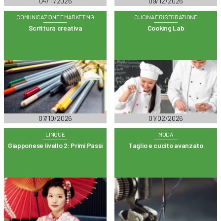
04/11/2026
09/12/2026
COMUNICAZIONE E MARKETING
CUCINA E RISTORAZIONE
Scrittura creativa
Cooking Lab
07/10/2026
01/02/2026
LINGUE
MODA
Giapponese livello 2: Primi Passi
Taglio e cucito avanzato