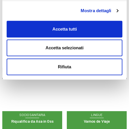
CORSI
ONLINE
Mostra dettagli
Accetta tutti
CALENDARIO
CORSI
Accetta selezionati
Rifiuta
Trova il tuo corso
SOCIO SANITARIA
LINGUE
Riqualifica da Asa in Oss
Vamos de Viaje