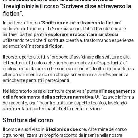
Treviglio inizia il corso “Scrivere di sé attraverso la
fiction”.
In partenza il corso
“Scrittura del sé attraverso la fiction
”
suddiviso in 6 incontri da 2 ore ciascuno. L’obiettivo del corso è
aiutare i partecipanti a
esplorare e raccontare se stessi
utilizzando tecniche di scrittura creativa, trasformando esperienze
ed emozioni in storie di fiction.
Il corso, aperto a tutti, si propone di avvicinare alla scrittura e alla
letteratura tutti coloro che non hanno mai avuto l’opportunità di
esplorare questa arte o che sono solo curiosi. Inoltre, il corso fornirà
ulteriori strumenti a coloro che già scrivono e sarà un’esperienza
arricchente per tutti i partecipanti.
Nel laboratorio base di scrittura creativa si punta all’
insegnamento
delle fondamenta della scrittura narrativa
. Utilizzando la forma
del racconto, ogni incontro tratta un aspetto tecnico, lasciando
sperimentare i partecipanti direttamente a lezione.
Struttura del corso
Il corso è suddiviso in
6 lezioni da due ore
. Al termine del corso
ognuno realizzerà un proprio racconto da inserire nella nostra