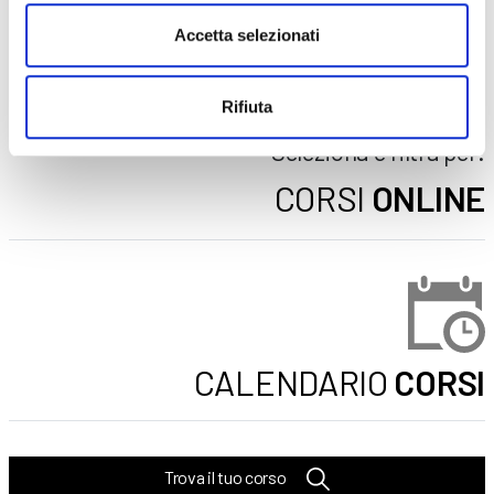
DOPO LA TERZA MEDIA
Accetta selezionati
SICUREZZA
Rifiuta
Seleziona e filtra per:
CORSI
ONLINE
CALENDARIO
CORSI
Trova il tuo corso