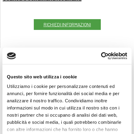
RICHIEDI INFORMAZIONI
POTREBBERO INTERESSARTI
Questo sito web utilizza i cookie
Utilizziamo i cookie per personalizzare contenuti ed
grafica
annunci, per fornire funzionalità dei social media e per
Scrittura creativa
analizzare il nostro traffico. Condividiamo inoltre
26/03/2025
informazioni sul modo in cui utilizza il nostro sito con i
12 ore
nostri partner che si occupano di analisi dei dati web,
€ 85
pubblicità e social media, i quali potrebbero combinarle
LEGGI
con altre informazioni che ha fornito loro o che hanno
Scrittura Creativa per ragazzi