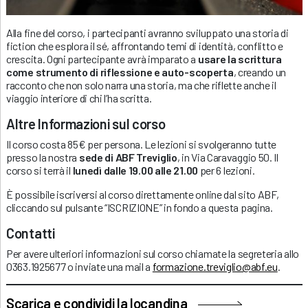
Alla fine del corso, i partecipanti avranno sviluppato una storia di
fiction che esplora il sé, affrontando temi di identità, conflitto e
crescita. Ogni partecipante avrà imparato a
usare la scrittura
come strumento di riflessione e auto-scoperta
, creando un
racconto che non solo narra una storia, ma che riflette anche il
viaggio interiore di chi l’ha scritta.
Altre Informazioni sul corso
Il corso costa 85€ per persona. Le lezioni si svolgeranno tutte
presso la nostra
sede di ABF Treviglio
, in Via Caravaggio 50. Il
corso si terrà il
lunedì dalle 19.00 alle 21.00
per 6 lezioni.
È possibile iscriversi al corso direttamente online dal sito ABF,
cliccando sul pulsante “ISCRIZIONE” in fondo a questa pagina.
Contatti
Per avere ulteriori informazioni sul corso chiamate la segreteria allo
0363.1925677 o inviate una mail a
formazione.treviglio@abf.eu
.
Scarica e condividi la locandina