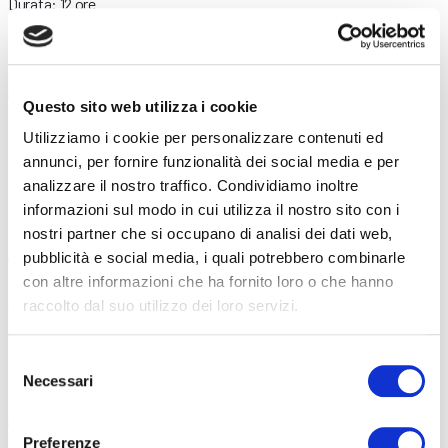
Durata: 12 ore
Vedi dettagli del corso
Locazioni Brevi – Online
Questo sito web utilizza i cookie
AREA: AMMINISTRATIVO
Utilizziamo i cookie per personalizzare contenuti ed
Costo: 120 €
annunci, per fornire funzionalità dei social media e per
Durata: 6 ore
analizzare il nostro traffico. Condividiamo inoltre
Vedi dettagli del corso
informazioni sul modo in cui utilizza il nostro sito con i
nostri partner che si occupano di analisi dei dati web,
Lettura busta paga – Online
pubblicità e social media, i quali potrebbero combinarle
con altre informazioni che ha fornito loro o che hanno
AREA: AMMINISTRATIVO
raccolto dal suo utilizzo dei loro servizi.
Costo: 80 €
Durata: 4 ore
Vedi dettagli del corso
Selezione
Necessari
del
consenso
Aprire un B&B: guida e consigli – Online
Preferenze