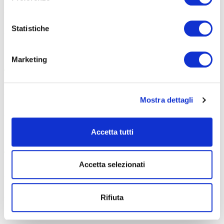
AREA: AMMINISTRATIVO
Costo: 120 €
Durata: 6 ore
Statistiche
Vedi dettagli del corso
Marketing
Corso di excel modulo base – Online
AREA: INFORMATICA
Costo: 180 €
Mostra dettagli
Durata: 16 ore
Vedi dettagli del corso
Accetta tutti
Corso di excel modulo intermedio
AREA: INFORMATICA
Accetta selezionati
Costo: 180 €
Durata: 16 ore
Rifiuta
Vedi dettagli del corso