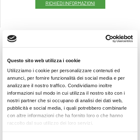
RICHIEDI INFORMAZIONI
FORMAZIONE
E CORSI
Questo sito web utilizza i cookie
Utilizziamo i cookie per personalizzare contenuti ed
Seleziona e filtra per:
annunci, per fornire funzionalità dei social media e per
analizzare il nostro traffico. Condividiamo inoltre
ADULTI
informazioni sul modo in cui utilizza il nostro sito con i
AZIENDE
nostri partner che si occupano di analisi dei dati web,
DOPO LA TERZA MEDIA
pubblicità e social media, i quali potrebbero combinarle
con altre informazioni che ha fornito loro o che hanno
SICUREZZA
raccolto dal suo utilizzo dei loro servizi.
Selezione