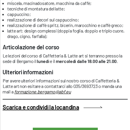
miscela, macinadosatore, macchina da caffè;
tecniche di montatura del latte;
cappuccino;
realizzazione di decori sul cappuccino;
realizzazione di caffè spritz, bicerin, marocchino e caffè greco;
latte art: design complessi (doppia foglia, doppio e triplo cuore,
drago, cigno, farfalla);
Articolazione del corso
Le lezioni del corso di Caffetteria & Latte art si terranno presso la
sede di Bergamo il
lunedì
e il
mercoledì
dalle 18.00 alle 21.00
.
Ulteriori informazioni
Per avere ulteriori informazioni sul nostro corso di Caffetteria &
Latte art non esitare a contattarci allo 035/3693723 o manda una
mail a
formazione.bergamo@abf.eu
Scarica e condividi la locandina