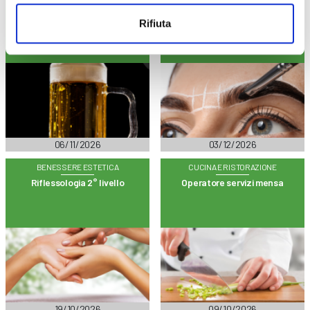
AGROALIMENTARE
BENESSERE ESTETICA
Homebrewery: l’arte della birra
Hennè sopracciglia
Rifiuta
fatta in casa
06/11/2026
03/12/2026
BENESSERE ESTETICA
CUCINA E RISTORAZIONE
Riflessologia 2° livello
Operatore servizi mensa
19/10/2026
09/10/2026