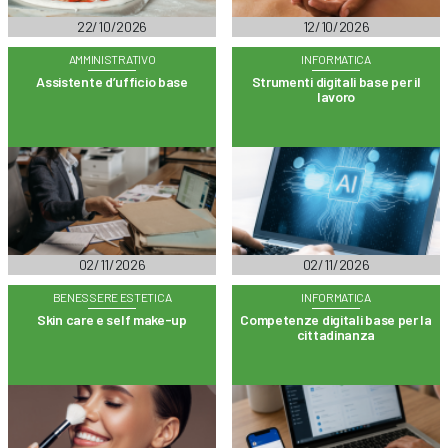
22/10/2026
12/10/2026
AMMINISTRATIVO
INFORMATICA
Assistente d’ufficio base
Strumenti digitali base per il
lavoro
02/11/2026
02/11/2026
BENESSERE ESTETICA
INFORMATICA
Skin care e self make-up
Competenze digitali base per la
cittadinanza