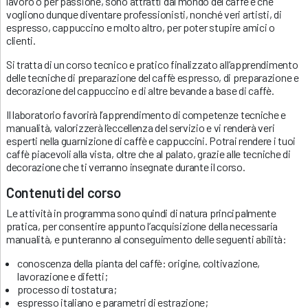
lavoro o per passione, sono attratti dal mondo del caffè e che
vogliono dunque diventare professionisti, nonché veri artisti, di
espresso, cappuccino e molto altro, per poter stupire amici o
clienti.
Si tratta di un corso tecnico e pratico finalizzato all’apprendimento
delle tecniche di preparazione del caffè espresso, di preparazione e
decorazione del cappuccino e di altre bevande a base di caffè.
Il laboratorio favorirà l’apprendimento di competenze tecniche e
manualità, valorizzerà l’eccellenza del servizio e vi renderà veri
esperti nella guarnizione di caffè e cappuccini. Potrai rendere i tuoi
caffè piacevoli alla vista, oltre che al palato, grazie alle tecniche di
decorazione che ti verranno insegnate durante il corso.
Contenuti del corso
Le attività in programma sono quindi di natura principalmente
pratica, per consentire appunto l’acquisizione della necessaria
manualità, e punteranno al conseguimento delle seguenti abilità:
conoscenza della pianta del caffè: origine, coltivazione,
lavorazione e difetti;
processo di tostatura;
espresso italiano e parametri di estrazione;