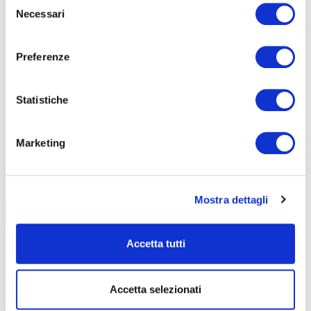
Seleziona e filtra per:
Necessari
del
CORSI
ONLINE
consenso
Preferenze
Statistiche
Marketing
CALENDARIO
CORSI
Mostra dettagli
Trova il tuo corso
Accetta tutti
Accetta selezionati