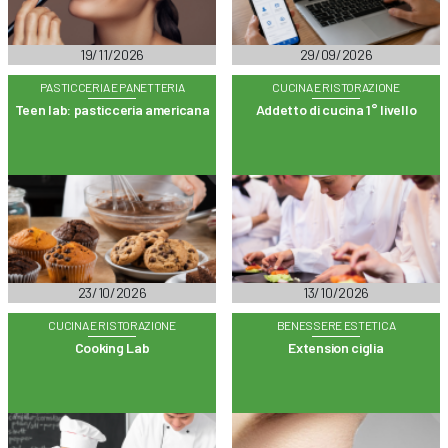
19/11/2026
29/09/2026
PASTICCERIA E PANETTERIA
CUCINA E RISTORAZIONE
Teen lab: pasticceria americana
Addetto di cucina 1° livello
23/10/2026
13/10/2026
CUCINA E RISTORAZIONE
BENESSERE ESTETICA
Cooking Lab
Extension ciglia