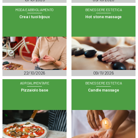
MODA E ABBIGLIAMENTO
BENESSERE ESTETICA
Crea i tuoi bijoux
Hot stone massage
22/10/2026
09/11/2026
AGROALIMENTARE
BENESSERE ESTETICA
Pizzaiolo base
Candle massage