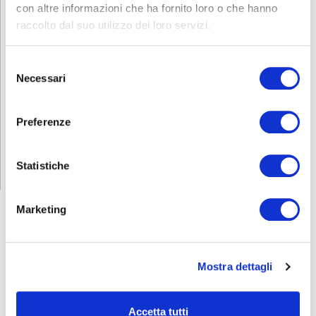
con altre informazioni che ha fornito loro o che hanno
3693723 oppure scrivi una mail a
formazione.bergamo@abf.eu
.
raccolto dal suo utilizzo dei loro servizi.
Scarica e condividi la locandina
Selezione
INFORMATIVA RELATIVA AL CONTRATTO
Necessari
del
consenso
Preferenze
ISCRIZIONE
Statistiche
Marketing
FORMAZIONE
E CORSI
Mostra dettagli
Seleziona e filtra per:
Accetta tutti