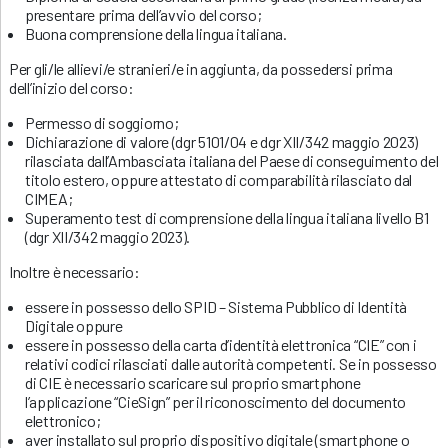
presentare prima dell’avvio del corso;
Buona comprensione della lingua italiana.
Per gli/le allievi/e stranieri/e in aggiunta, da possedersi prima
dell’inizio del corso:
Permesso di soggiorno;
Dichiarazione di valore (dgr 5101/04 e dgr XII/342 maggio 2023)
rilasciata dall’Ambasciata italiana del Paese di conseguimento del
titolo estero, oppure attestato di comparabilità rilasciato dal
CIMEA;
Superamento test di comprensione della lingua italiana livello B1
(dgr XII/342 maggio 2023).
Inoltre è necessario:
essere in possesso dello SPID – Sistema Pubblico di Identità
Digitale oppure
essere in possesso della carta d’identità elettronica “CIE” con i
relativi codici rilasciati dalle autorità competenti. Se in possesso
di CIE è necessario scaricare sul proprio smartphone
l’applicazione “CieSign” per il riconoscimento del documento
elettronico;
aver installato sul proprio dispositivo digitale (smartphone o