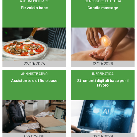
AGROALIMENTARE
BENESSERE ESTETICA
Pizzaiolo base
Candle massage
22/10/2026
12/10/2026
AMMINISTRATIVO
INFORMATICA
Assistente d’ufficio base
Strumenti digitali base per il
lavoro
02/11/2026
02/11/2026