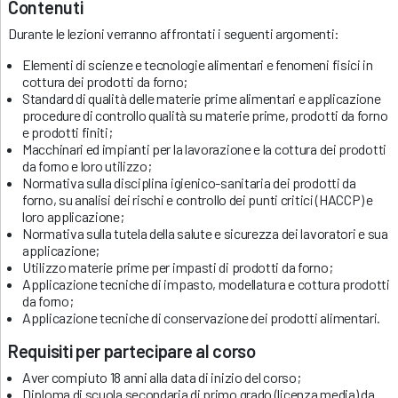
Contenuti
Durante le lezioni verranno affrontati i seguenti argomenti:
Elementi di scienze e tecnologie alimentari e fenomeni fisici in
cottura dei prodotti da forno;
Standard di qualità delle materie prime alimentari e applicazione
procedure di controllo qualità su materie prime, prodotti da forno
e prodotti finiti;
Macchinari ed impianti per la lavorazione e la cottura dei prodotti
da forno e loro utilizzo;
Normativa sulla disciplina igienico-sanitaria dei prodotti da
forno, su analisi dei rischi e controllo dei punti critici (HACCP) e
loro applicazione;
Normativa sulla tutela della salute e sicurezza dei lavoratori e sua
applicazione;
Utilizzo materie prime per impasti di prodotti da forno;
Applicazione tecniche di impasto, modellatura e cottura prodotti
da forno;
Applicazione tecniche di conservazione dei prodotti alimentari.
Requisiti per partecipare al corso
Aver compiuto 18 anni alla data di inizio del corso;
Diploma di scuola secondaria di primo grado (licenza media) da