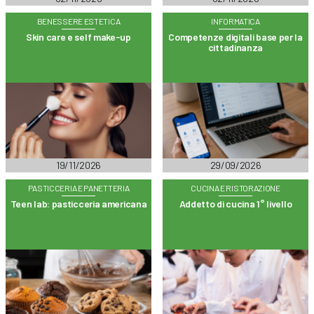
BENESSERE ESTETICA
INFORMATICA
Skin care e self make-up
Competenze digitali base per la
cittadinanza
19/11/2026
29/09/2026
PASTICCERIA E PANETTERIA
CUCINA E RISTORAZIONE
Teen lab: pasticceria americana
Addetto di cucina 1° livello