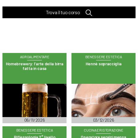
Trova il tuo corso
AGROALIMENTARE
BENESSERE ESTETICA
Homebrewery: l’arte della birra
Hennè sopracciglia
fatta in casa
06/11/2026
03/12/2026
BENESSERE ESTETICA
CUCINA E RISTORAZIONE
Riflessologia 2° livello
Operatore servizi mensa