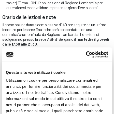
tablet) “Firma LOM”, l’applicazione di Regione Lombardia per
autenticarsi e convalidare le presenze giornaliere ai corsi
Orario delle lezioni e note
Il corso ha una durata complessiva di 40 ore seguite da un ultimo
incontro per l’esame finale che sarà concordato con una
commissione nominata da Regione Lombardia. Le lezioni si
svolgeranno presso la sede ABF di Bergamo il
martedì
e il
giovedì
dalle 17.30 alle 21.30
.
A conclusione del percorso è previsto il rilascio di un
attestato di
competenza
che verrà riconosciuto a seguito di una frequenza
pari ad almeno il 90% delle ore totali e con il superamento dell’esame
conclusivo finale. È previsto altresì il rilascio dell’attestato
HACCP
previo superamento del relativo esame.
Questo sito web utilizza i cookie
Utilizziamo i cookie per personalizzare contenuti ed
La quota di iscrizione al corso è di € 450. È possibile iscriversi al
corso direttamente online dal sito ABF, cliccando sul pulsante
annunci, per fornire funzionalità dei social media e per
“ISCRIZIONE” in fondo a questa pagina e caricando la
analizzare il nostro traffico. Condividiamo inoltre
documentazione richiesta.
informazioni sul modo in cui utilizza il nostro sito con i
Contatti
nostri partner che si occupano di analisi dei dati web,
pubblicità e social media, i quali potrebbero combinarle
Per ulteriori informazioni non esitare a chiamare il numero: 035