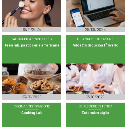
19/11/2026
29/09/2026
PASTICCERIA E PANETTERIA
CUCINA E RISTORAZIONE
Teen lab: pasticceria americana
Addetto di cucina 1° livello
23/10/2026
13/10/2026
CUCINA E RISTORAZIONE
BENESSERE ESTETICA
Cooking Lab
Extension ciglia