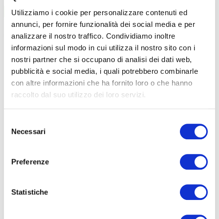
Meccanica
Utilizziamo i cookie per personalizzare contenuti ed
annunci, per fornire funzionalità dei social media e per
Inventor-Online
60 ore
analizzare il nostro traffico. Condividiamo inoltre
€ 500
informazioni sul modo in cui utilizza il nostro sito con i
LEGGI
nostri partner che si occupano di analisi dei dati web,
pubblicità e social media, i quali potrebbero combinarle
con altre informazioni che ha fornito loro o che hanno
raccolto dal suo utilizzo dei loro servizi.
FORMAZIONE
E CORSI
Selezione
Necessari
del
Seleziona e filtra per:
consenso
ADULTI
Preferenze
AZIENDE
Statistiche
DOPO LA TERZA MEDIA
SICUREZZA