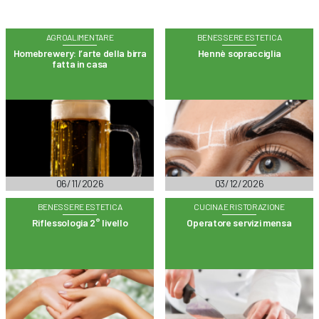
AGROALIMENTARE
BENESSERE ESTETICA
Homebrewery: l’arte della birra
Hennè sopracciglia
fatta in casa
06/11/2026
03/12/2026
BENESSERE ESTETICA
CUCINA E RISTORAZIONE
Riflessologia 2° livello
Operatore servizi mensa