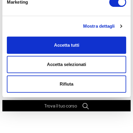
Marketing
Seleziona e filtra per:
Mostra dettagli
CORSI
ONLINE
Accetta tutti
Accetta selezionati
CALENDARIO
CORSI
Rifiuta
Trova il tuo corso