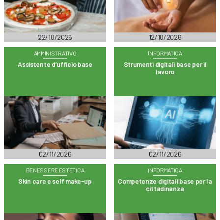
22/10/2026
12/10/2026
AMMINISTRATIVO
INFORMATICA
Assistente d’ufficio base
Strumenti digitali base per il
lavoro
02/11/2026
02/11/2026
BENESSERE ESTETICA
INFORMATICA
Skin care e self make-up
Competenze digitali base per la
cittadinanza