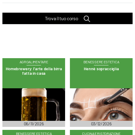
Trova il tuo corso
AGROALIMENTARE
BENESSERE ESTETICA
Homebrewery: l’arte della birra
Hennè sopracciglia
fatta in casa
06/11/2026
03/12/2026
BENESSERE ESTETICA
CUCINA E RISTORAZIONE