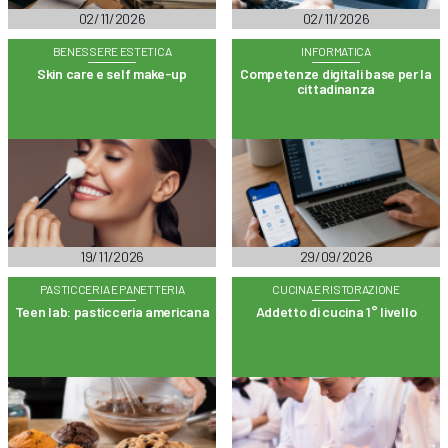
02/11/2026
02/11/2026
BENESSERE ESTETICA
INFORMATICA
Skin care e self make-up
Competenze digitali base per la
cittadinanza
19/11/2026
29/09/2026
PASTICCERIA E PANETTERIA
CUCINA E RISTORAZIONE
Teen lab: pasticceria americana
Addetto di cucina 1° livello