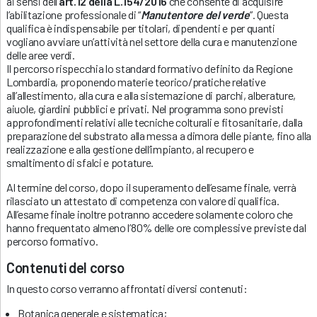
ai sensi dell’
art.12 della L.154/2016
che consente di acquisire
l’abilitazione professionale di “
Manutentore del verde
”. Questa
qualifica è indispensabile per titolari, dipendenti e per quanti
vogliano avviare un’attività nel settore della cura e manutenzione
delle aree verdi.
Il percorso rispecchia lo standard formativo definito da Regione
Lombardia, proponendo materie teorico/pratiche relative
all’allestimento, alla cura e alla sistemazione di parchi, alberature,
aiuole, giardini pubblici e privati. Nel programma sono previsti
approfondimenti relativi alle tecniche colturali e fitosanitarie, dalla
preparazione del substrato alla messa a dimora delle piante, fino alla
realizzazione e alla gestione dell’impianto, al recupero e
smaltimento di sfalci e potature.
Al termine del corso, dopo il superamento dell’esame finale, verrà
rilasciato un attestato di competenza con valore di qualifica.
All’esame finale inoltre potranno accedere solamente coloro che
hanno frequentato almeno l’80% delle ore complessive previste dal
percorso formativo.
Contenuti del corso
In questo corso verranno affrontati diversi contenuti:
Botanica generale e sistematica;