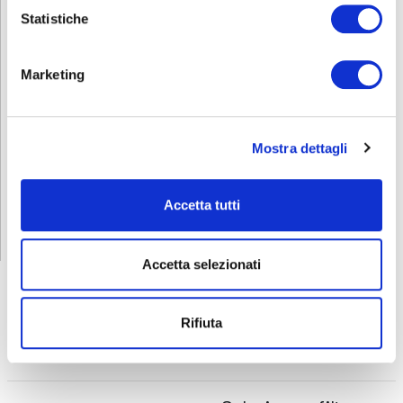
0346.22808.
Statistiche
Puoi anche inviare una mail a
verde@abf.eu
per ricevere tutta
l’assistenza di cui hai bisogno.
Marketing
Scarica e condividi la locandina!
INFORMATIVA RELATIVA AL CONTRATTO
Mostra dettagli
ISCRIZIONE
Accetta tutti
Accetta selezionati
Rifiuta
FORMAZIONE
E CORSI