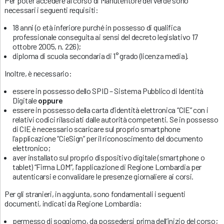
Per poter accedere al corso di Manutentore del Verde sono
necessari i seguenti requisiti:
18 anni (o età inferiore purché in possesso di qualifica
professionale conseguita ai sensi del decreto legislativo 17
ottobre 2005, n. 226);
diploma di scuola secondaria di 1° grado (licenza media).
Inoltre, è necessario:
essere in possesso dello SPID – Sistema Pubblico di Identità
Digitale
oppure
essere in possesso della carta d’identità elettronica “CIE” con i
relativi codici rilasciati dalle autorità competenti. Se in possesso
di CIE è necessario scaricare sul proprio smartphone
l’applicazione “CieSign” per il riconoscimento del documento
elettronico;
aver installato sul proprio dispositivo digitale (smartphone o
tablet) “Firma LOM”, l’applicazione di Regione Lombardia per
autenticarsi e convalidare le presenze giornaliere ai corsi.
Per gli stranieri, in aggiunta, sono fondamentali i seguenti
documenti, indicati da Regione Lombardia:
permesso di soggiorno, da possedersi prima dell’inizio del corso;