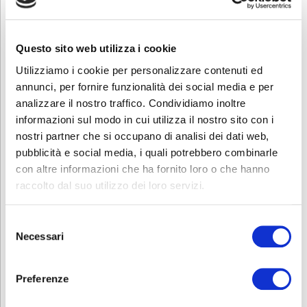
Questo sito web utilizza i cookie
Utilizziamo i cookie per personalizzare contenuti ed
annunci, per fornire funzionalità dei social media e per
analizzare il nostro traffico. Condividiamo inoltre
Ulteriori informazioni
informazioni sul modo in cui utilizza il nostro sito con i
La quota di partecipazione è di 1700€.
Gli associati a
nostri partner che si occupano di analisi dei dati web,
Confartigianato Bergamo possono usufruire di uno sconto di
pubblicità e social media, i quali potrebbero combinarle
200€ presentando relativa iscrizione all’associazione.
con altre informazioni che ha fornito loro o che hanno
raccolto dal suo utilizzo dei loro servizi.
Selezione
Necessari
del
consenso
Contatti
Preferenze
Per ulteriori informazioni o approfondimenti sul corso contattare la
segreteria dei corsi green al numero 335.1716729 oppure allo