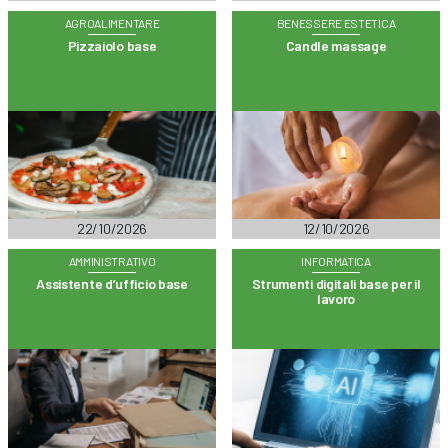
AGROALIMENTARE
BENESSERE ESTETICA
Pizzaiolo base
Candle massage
22/10/2026
12/10/2026
AMMINISTRATIVO
INFORMATICA
Assistente d’ufficio base
Strumenti digitali base per il
lavoro