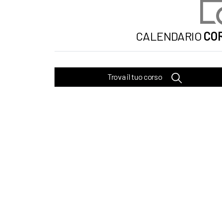
CALENDARIO
COR
Trova il tuo corso