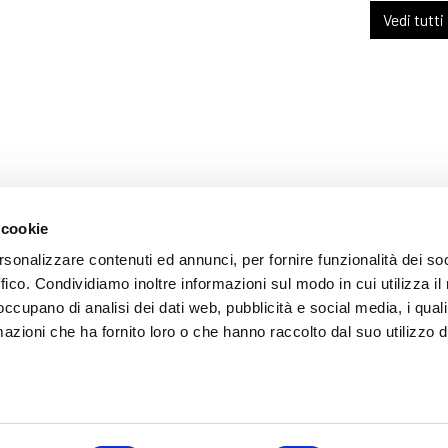
Vedi tutti
 cookie
ARENTE
rsonalizzare contenuti ed annunci, per fornire funzionalità dei so
ffico. Condividiamo inoltre informazioni sul modo in cui utilizza il 
 occupano di analisi dei dati web, pubblicità e social media, i qual
azioni che ha fornito loro o che hanno raccolto dal suo utilizzo d
mazione
 (035) 3693711 - via Monte Gleno, 2 - I - 24125 Bergamo (BG) - Email: inf