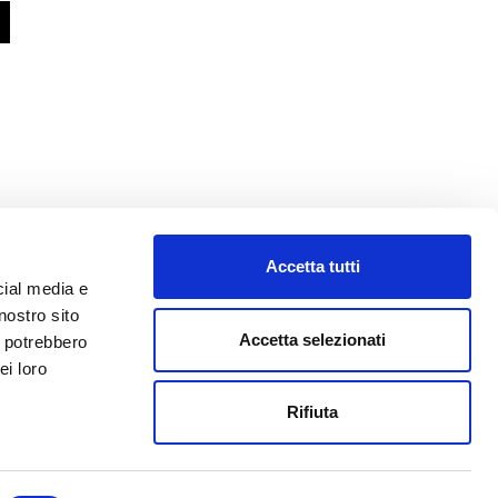
Accetta tutti
cial media e
nostro sito
Accetta selezionati
i potrebbero
ei loro
o@abf.eu
Rifiuta