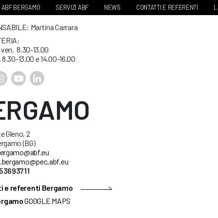
ABF BERGAMO
SERVIZI ABF
NEWS
CONTATTI E REFERENTI
L
ABILE: Martina Carrara
ERIA:
. ven. 8.30-13.00
. 8.30-13.00 e 14.00-16.00
ERGAMO
e Gleno, 2
ergamo (BG)
ergamo@abf.eu
.bergamo@pec.abf.eu
53693711
i e referenti Bergamo
ergamo
GOOGLE MAPS