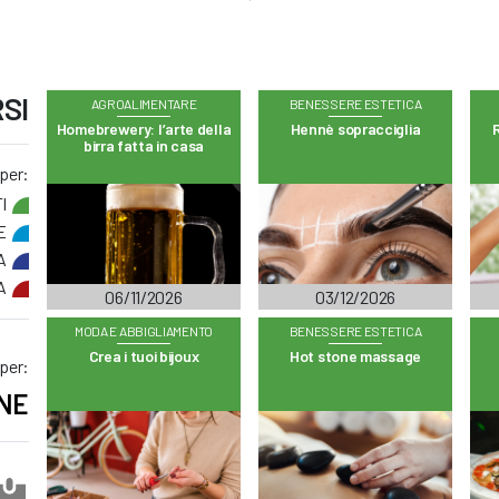
SI
AGROALIMENTARE
BENESSERE ESTETICA
Homebrewery: l’arte della
Hennè sopracciglia
R
birra fatta in casa
 per:
I
E
A
A
06/11/2026
03/12/2026
MODA E ABBIGLIAMENTO
BENESSERE ESTETICA
Crea i tuoi bijoux
Hot stone massage
 per:
NE