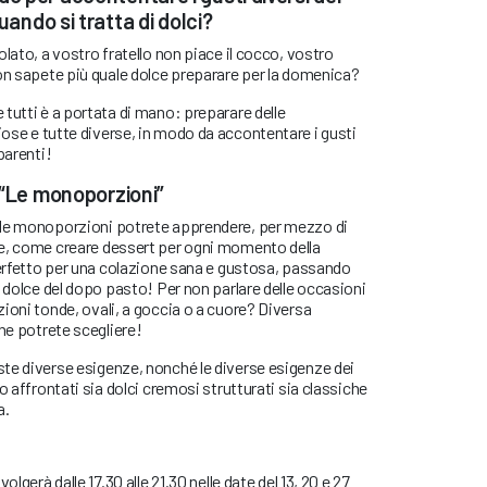
uando si tratta di dolci?
lato, a vostro fratello non piace il cocco, vostro
on sapete più quale dolce preparare per la domenica?
tutti è a portata di mano: preparare delle
iose e tutte diverse, in modo da accontentare i gusti
parenti!
 “Le monoporzioni”
lle monoporzioni potrete apprendere, per mezzo di
e, come creare dessert per ogni momento della
perfetto per una colazione sana e gustosa, passando
o dolce del dopo pasto! Per non parlare delle occasioni
ioni tonde, ovali, a goccia o a cuore? Diversa
che potrete scegliere!
te diverse esigenze, nonché le diverse esigenze dei
o affrontati sia dolci cremosi strutturati sia classiche
a.
olgerà dalle 17.30 alle 21.30 nelle date del 13, 20 e 27