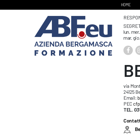
HOME
RESPONS
SEGRET
lun. mer
mar. gio
B
via Mont
24125 B
Email:
b
PEC
cfp
TEL. 03
Contatt
B