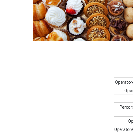
Operatore
Oper
Percors
Op
Operatore