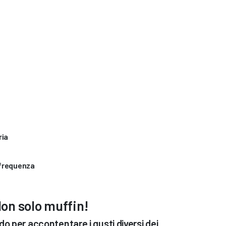
ria
 frequenza
on solo muffin!
 per accontentare i gusti diversi dei