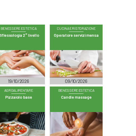
BENESSERE ESTETICA
CUCINA E RISTORAZIONE
iflessologia 2° livello
Operatore servizi mensa
19/10/2026
09/10/2026
AGROALIMENTARE
BENESSERE ESTETICA
Pizzaiolo base
Candle massage