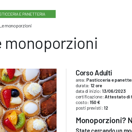
STICCERIA E PANETTERIA
Le monoporzioni
 monoporzioni
Corso Adulti
area:
Pasticceria e panette
durata:
12 ore
data di inizio:
13/06/2023
certificazione:
Attestato di
costo:
150 €
posti previsti:
12
Monoporzioni? N
State cercando un modo