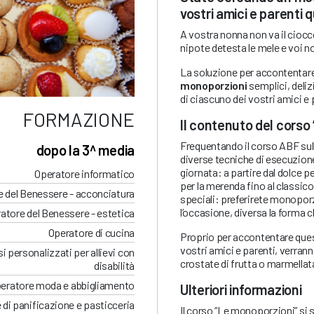
vostri amici e parenti q
A vostra nonna non va il ciocco
nipote detesta le mele e voi n
La soluzione per accontentare 
monoporzioni
semplici, deliz
di ciascuno dei vostri amici e 
FORMAZIONE
Il contenuto del corso
Frequentando il corso ABF su
dopo la 3^ media
diverse tecniche di esecuzion
giornata: a partire dal dolce 
Operatore informatico
per la merenda fino al classic
 del Benessere - acconciatura
speciali: preferirete monoporz
l’occasione, diversa la forma 
atore del Benessere - estetica
Operatore di cucina
Proprio per accontentare ques
vostri amici e parenti, verrann
i personalizzati per allievi con
crostate di frutta o marmellat
disabilità
eratore moda e abbigliamento
Ulteriori informazioni
 di panificazione e pasticceria
Il corso “Le monoporzioni” si sv