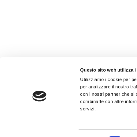
Questo sito web utilizza i
AMMINISTRAZIONE TRASP
Utilizziamo i cookie per pe
WHISTLEBLOWING
per analizzare il nostro tra
con i nostri partner che si
combinarle con altre inform
ABF Azienda Bergamasca For
servizi.
C.F. e P. IVA 03240540165 - Tel.
Privacy
-
Cookie policy