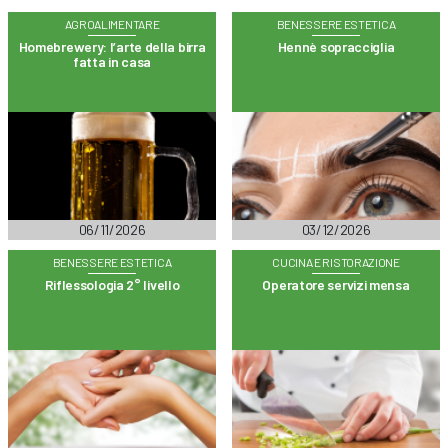
AGROALIMENTARE
BENESSERE ESTETICA
Homebrewery: l’arte della birra
Hennè sopracciglia
fatta in casa
06/11/2026
03/12/2026
BENESSERE ESTETICA
CUCINA E RISTORAZIONE
Riflessologia 2° livello
Operatore servizi mensa