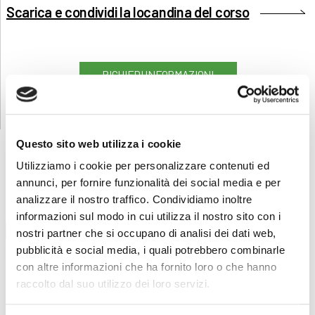
Scarica e condividi la locandina del corso
RICHIEDI INFORMAZIONI
Questo sito web utilizza i cookie
Utilizziamo i cookie per personalizzare contenuti ed
annunci, per fornire funzionalità dei social media e per
POTREBBERO INTERESSARTI
analizzare il nostro traffico. Condividiamo inoltre
informazioni sul modo in cui utilizza il nostro sito con i
Cucina e ristorazione
nostri partner che si occupano di analisi dei dati web,
pubblicità e social media, i quali potrebbero combinarle
Scuola di cucina
03/04/2023
con altre informazioni che ha fornito loro o che hanno
200 ore
raccolto dal suo utilizzo dei loro servizi.
€ 1500
LEGGI