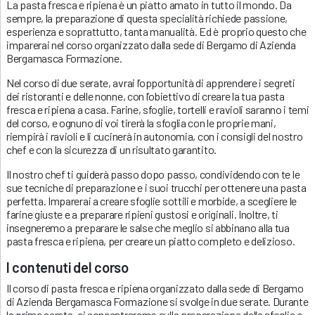
La pasta fresca e ripiena è un piatto amato in tutto il mondo. Da
sempre, la preparazione di questa specialità richiede passione,
esperienza e soprattutto, tanta manualità. Ed è proprio questo che
imparerai nel corso organizzato dalla sede di Bergamo di Azienda
Bergamasca Formazione.
Nel corso di due serate, avrai l’opportunità di apprendere i segreti
dei ristoranti e delle nonne, con l’obiettivo di creare la tua pasta
fresca e ripiena a casa. Farine, sfoglie, tortelli e ravioli saranno i temi
del corso, e ognuno di voi tirerà la sfoglia con le proprie mani,
riempirà i ravioli e li cucinerà in autonomia, con i consigli del nostro
chef e con la sicurezza di un risultato garantito.
Il nostro chef ti guiderà passo dopo passo, condividendo con te le
sue tecniche di preparazione e i suoi trucchi per ottenere una pasta
perfetta. Imparerai a creare sfoglie sottili e morbide, a scegliere le
farine giuste e a preparare ripieni gustosi e originali. Inoltre, ti
insegneremo a preparare le salse che meglio si abbinano alla tua
pasta fresca e ripiena, per creare un piatto completo e delizioso.
I contenuti del corso
Il corso di pasta fresca e ripiena organizzato dalla sede di Bergamo
di Azienda Bergamasca Formazione si svolge in due serate. Durante
la prima serata, ci concentreremo sulla preparazione della sfoglia e