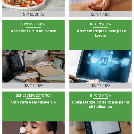
22/10/2026
12/10/2026
AMMINISTRATIVO
INFORMATICA
Assistente d’ufficio base
Strumenti digitali base per il
lavoro
02/11/2026
02/11/2026
BENESSERE ESTETICA
INFORMATICA
Skin care e self make-up
Competenze digitali base per la
cittadinanza