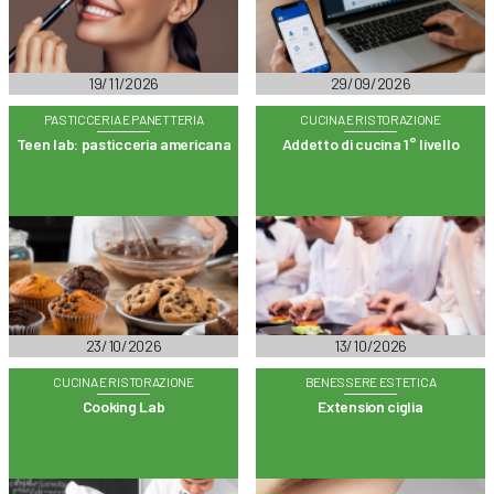
19/11/2026
29/09/2026
PASTICCERIA E PANETTERIA
CUCINA E RISTORAZIONE
Teen lab: pasticceria americana
Addetto di cucina 1° livello
23/10/2026
13/10/2026
CUCINA E RISTORAZIONE
BENESSERE ESTETICA
Cooking Lab
Extension ciglia