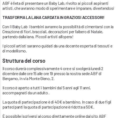
ABF è lieta di presentare un Baby Lab, rivolto ai piccoli aspiranti
artisti, che avranno modo di sperimentare e imparare, divertendosi
TRASFORMA LA LANA CARDATA IN GRAZIOSI ACCESSORI!
Con il Baby Lab i bambini avranno la possibilità di cimentarsi con la
Creazione di fiori, bracciali, decorazioni per l’albero di Natale,
partendo dalla lana. Piccoli artisti all’opera!
I piccoli artisti saranno guidati da una docente esperta di tessuti e
di modellismo.
Struttura del corso
Il corso durerà complessivamente 4 ore e si svolgerà lunedì 2
dicembre dalle ore 15 alle ore 19 presso la nostra sede ABF di
Bergamo, in via Monte Gleno, 2.
Il corso è aperto a tutti i bambini dai 5 anni agli 11 anni,
accompagnati da un adulto .
La quota di partecipazione è di 40€ a bambino. In caso di due figli
partecipanti la quota di partecipazione è ridotta a 50€.
È possibile iscriversi al corso direttamente online dal sito ABF