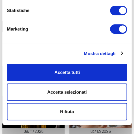
CALENDARIO
CORSI
Statistiche
Trova il tuo corso
Marketing
Mostra dettagli
AGROALIMENTARE
BENESSERE ESTETICA
Accetta tutti
Homebrewery: l’arte della birra
Hennè sopracciglia
fatta in casa
Accetta selezionati
Rifiuta
06/11/2026
03/12/2026