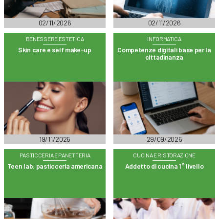
02/11/2026
02/11/2026
BENESSERE ESTETICA
INFORMATICA
Skin care e self make-up
Competenze digitali base per la
cittadinanza
19/11/2026
29/09/2026
PASTICCERIA E PANETTERIA
CUCINA E RISTORAZIONE
Teen lab: pasticceria americana
Addetto di cucina 1° livello