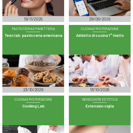
19/11/2026
29/09/2026
PASTICCERIA E PANETTERIA
CUCINA E RISTORAZIONE
Teen lab: pasticceria americana
Addetto di cucina 1° livello
23/10/2026
13/10/2026
CUCINA E RISTORAZIONE
BENESSERE ESTETICA
Cooking Lab
Extension ciglia