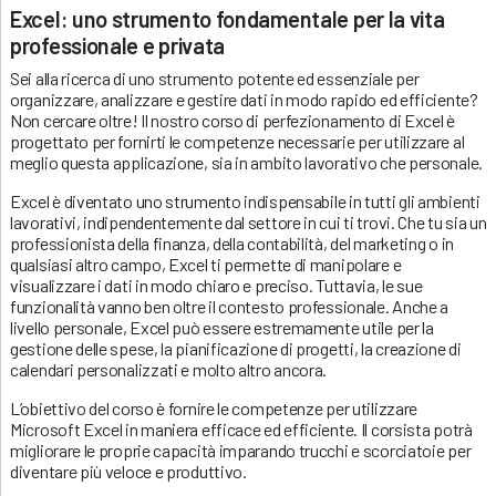
Excel: uno strumento fondamentale per la vita
professionale e privata
Sei alla ricerca di uno strumento potente ed essenziale per
organizzare, analizzare e gestire dati in modo rapido ed efficiente?
Non cercare oltre! Il nostro corso di perfezionamento di Excel è
progettato per fornirti le competenze necessarie per utilizzare al
meglio questa applicazione, sia in ambito lavorativo che personale.
Excel è diventato uno strumento indispensabile in tutti gli ambienti
lavorativi, indipendentemente dal settore in cui ti trovi. Che tu sia un
professionista della finanza, della contabilità, del marketing o in
qualsiasi altro campo, Excel ti permette di manipolare e
visualizzare i dati in modo chiaro e preciso. Tuttavia, le sue
funzionalità vanno ben oltre il contesto professionale. Anche a
livello personale, Excel può essere estremamente utile per la
gestione delle spese, la pianificazione di progetti, la creazione di
calendari personalizzati e molto altro ancora.
L’obiettivo del corso è fornire le competenze per utilizzare
Microsoft Excel in maniera efficace ed efficiente. Il corsista potrà
migliorare le proprie capacità imparando trucchi e scorciatoie per
diventare più veloce e produttivo.