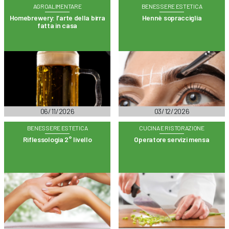
AGROALIMENTARE
BENESSERE ESTETICA
Homebrewery: l’arte della birra
Hennè sopracciglia
fatta in casa
06/11/2026
03/12/2026
BENESSERE ESTETICA
CUCINA E RISTORAZIONE
Riflessologia 2° livello
Operatore servizi mensa