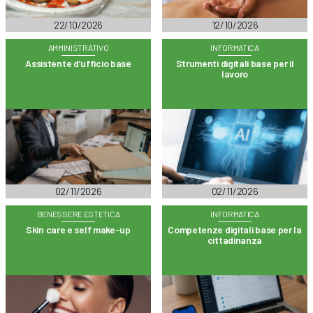
22/10/2026
12/10/2026
AMMINISTRATIVO
INFORMATICA
Assistente d’ufficio base
Strumenti digitali base per il
lavoro
02/11/2026
02/11/2026
BENESSERE ESTETICA
INFORMATICA
Skin care e self make-up
Competenze digitali base per la
cittadinanza