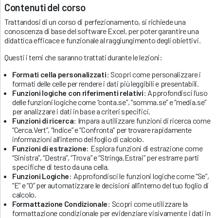
Contenuti del corso
Trattandosi di un corso di perfezionamento, si richiede una
conoscenza di base del software Excel, per poter garantire una
didattica efficace e funzionale al raggiungimento degli obiettivi.
Questi i temi che saranno trattati durante le lezioni:
Formati cella personalizzati
: Scopri come personalizzare i
formati delle celle per rendere i dati più leggibili e presentabili.
Funzioni logiche con riferimenti relativi
: Approfondisci l’uso
delle funzioni logiche come “conta.se”, “somma.se” e “media.se”
per analizzare i dati in base a criteri specifici.
Funzioni di ricerca
: Impara a utilizzare funzioni di ricerca come
“Cerca.Vert”, “Indice” e “Confronta” per trovare rapidamente
informazioni all’interno del foglio di calcolo.
Funzioni di estrazione
: Esplora funzioni di estrazione come
“Sinistra”, “Destra”, “Trova” e “Stringa.Estrai” per estrarre parti
specifiche di testo da una cella.
Funzioni Logiche
: Approfondisci le funzioni logiche come “Se”,
“E” e “O” per automatizzare le decisioni all’interno del tuo foglio di
calcolo.
Formattazione Condizionale
: Scopri come utilizzare la
formattazione condizionale per evidenziare visivamente i dati in