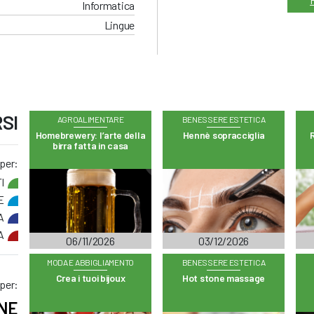
Informatica
Lingue
SI
AGROALIMENTARE
BENESSERE ESTETICA
Homebrewery: l’arte della
Hennè sopracciglia
R
birra fatta in casa
 per:
I
E
A
A
06/11/2026
03/12/2026
MODA E ABBIGLIAMENTO
BENESSERE ESTETICA
Crea i tuoi bijoux
Hot stone massage
 per:
NE