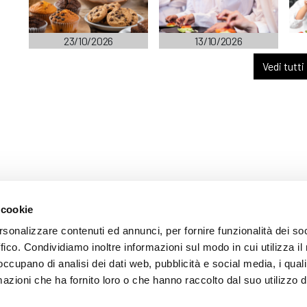
23/10/2026
13/10/2026
Vedi tutti
 cookie
ARENTE
rsonalizzare contenuti ed annunci, per fornire funzionalità dei so
ffico. Condividiamo inoltre informazioni sul modo in cui utilizza il 
 occupano di analisi dei dati web, pubblicità e social media, i qual
azioni che ha fornito loro o che hanno raccolto dal suo utilizzo d
mazione
 (035) 3693711 - via Monte Gleno, 2 - I - 24125 Bergamo (BG) - Email: inf