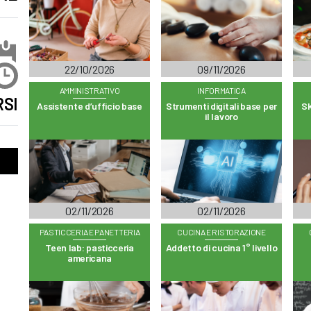
22/10/2026
09/11/2026
AMMINISTRATIVO
INFORMATICA
SI
Assistente d’ufficio base
Strumenti digitali base per
Sk
il lavoro
02/11/2026
02/11/2026
PASTICCERIA E PANETTERIA
CUCINA E RISTORAZIONE
Teen lab: pasticceria
Addetto di cucina 1° livello
americana