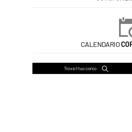
CALENDARIO
COR
Trova il tuo corso