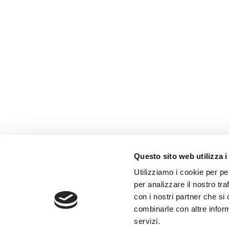
Questo sito web utilizza i
AMMINISTRAZIONE TRASP
Utilizziamo i cookie per pe
WHISTLEBLOWING
per analizzare il nostro tra
con i nostri partner che si
combinarle con altre inform
ABF Azienda Bergamasca For
servizi.
C.F. e P. IVA 03240540165 - Tel.