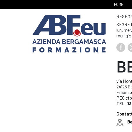
HOME
RESPONS
SEGRET
lun. mer
mar. gio
B
via Mont
24125 B
Email:
b
PEC
cfp
TEL. 03
Contatt
B