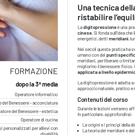
Una tecnica dell
ristabilire l’equ
La
digitopressione
è una pra
cinese
. Si fonda sull’idea che
energetici, detti
meridiani
, lu
Nei secoli questa pratica ha 
umano con dei
punti specific
meridiani, per liberare o limita
migliorino il benessere fisico.
FORMAZIONE
applicata a livello epidermi
La digitopressione è adatta a c
dopo la 3^ media
approccio naturale, pratico e 
Operatore informatico
Contenuti del corso
 del Benessere - acconciatura
Durante le lezioni verranno affr
atore del Benessere - estetica
In particolare, approfondirai:
Operatore di cucina
Le origini e i principi della 
i personalizzati per allievi con
La teoria dei meridiani e de
disabilità