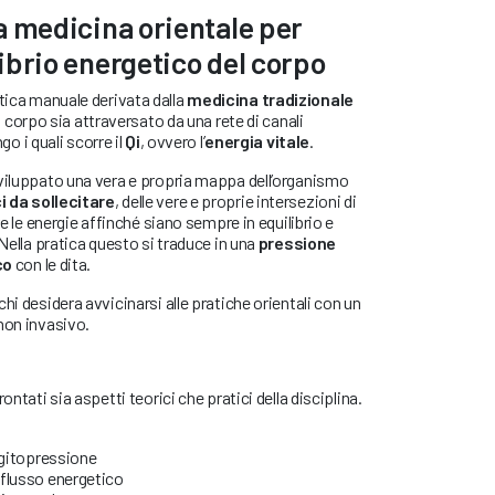
a medicina orientale per
ilibrio energetico del corpo
tica manuale derivata dalla
medicina tradizionale
 il corpo sia attraversato da una rete di canali
ngo i quali scorre il
Qi
, ovvero l’
energia vitale
.
sviluppato una vera e propria mappa dell’organismo
i da sollecitare
, delle vere e proprie intersezioni di
re le energie affinché siano sempre in equilibrio e
 Nella pratica questo si traduce in una
pressione
co
con le dita.
hi desidera avvicinarsi alle pratiche orientali con un
non invasivo.
ontati sia aspetti teorici che pratici della disciplina.
digitopressione
l flusso energetico