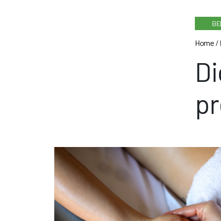
BE
Home
/
Di
pr