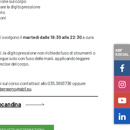
ione sul corpo
are la digitopressione
nto
ioni
i svolgono il
martedì dalle 19:30 alle 22:30
a cura
ABF
ti, la digitopressione non richiede l’uso di strumenti o
SOCIAL
egue solo con l’uso delle mani, applicando leggere
recise del corpo.
ni sul corso contattaci allo 035.3693736 oppure
.bergamo@abf.eu
.
locandina
RICHIEDI INFORMAZIONI