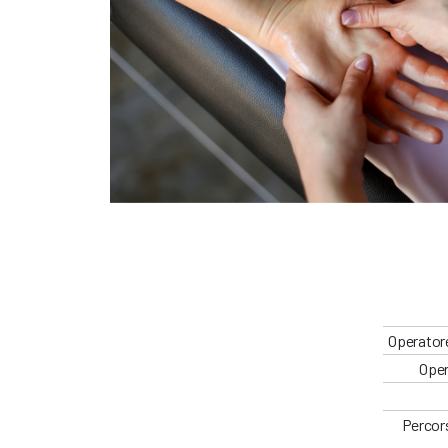
Operatore
Oper
Percors