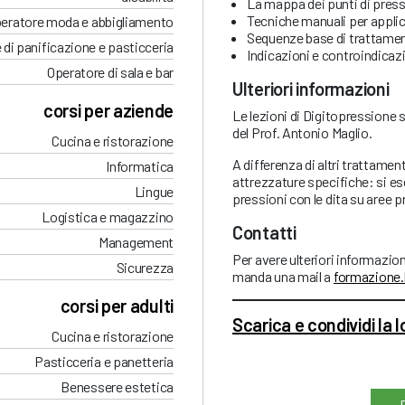
La mappa dei punti di press
Tecniche manuali per applic
eratore moda e abbigliamento
Sequenze base di trattame
 di panificazione e pasticceria
Indicazioni e controindicaz
Operatore di sala e bar
Ulteriori informazioni
corsi per aziende
Le lezioni di Digitopressione s
del Prof. Antonio Maglio.
Cucina e ristorazione
A differenza di altri trattamen
Informatica
attrezzature specifiche: si es
Lingue
pressioni con le dita su aree p
Logistica e magazzino
Contatti
Management
Per avere ulteriori informazio
Sicurezza
manda una mail a
formazione
corsi per adulti
Scarica e condividi la 
Cucina e ristorazione
Pasticceria e panetteria
Benessere estetica