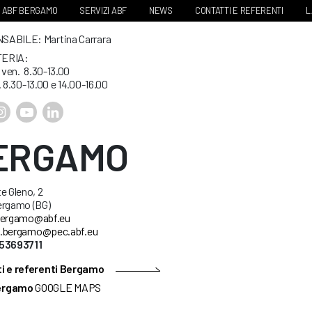
ABF BERGAMO
SERVIZI ABF
NEWS
CONTATTI E REFERENTI
L
ABILE: Martina Carrara
ERIA:
. ven. 8.30-13.00
. 8.30-13.00 e 14.00-16.00
ERGAMO
e Gleno, 2
ergamo (BG)
ergamo@abf.eu
.bergamo@pec.abf.eu
53693711
i e referenti Bergamo
ergamo
GOOGLE MAPS