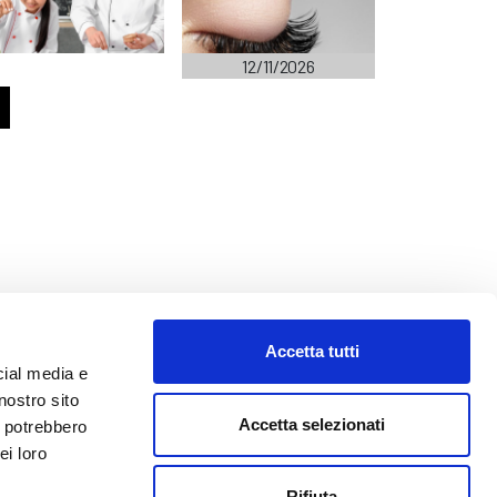
12/11/2026
Accetta tutti
cial media e
nostro sito
Accetta selezionati
i potrebbero
ei loro
o@abf.eu
Rifiuta