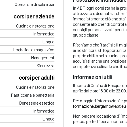
Operatore di sala e bar
In ABF, ogni corsista ha la p
attrezzata e dedicata, il che s
corsi per aziende
immediatamente ciò che stai
consente allo chef di controllar
Cucina e ristorazione
consigli personalizzati per cia
Informatica
gruppo classe.
Lingue
Riteniamo che “fare” sia il m
Logistica e magazzino
ai nostri corsisti l’opportunit
proprie abilità nella cucina p
Management
acquisirai anche una preziosa 
Sicurezza
competenze culinarie che il no
Informazioni utili
corsi per adulti
Il corso di Cucina di Pasqua si
Cucina e ristorazione
aprile dalle ore 18.00 alle 22.00.
Pasticceria e panetteria
Per maggiori informazioni e pe
Benessere estetica
formazione.bergamo@abf.eu
Informatica
Non perdere l’occasione di impa
Lingue
pesce, perfetti per accontentare