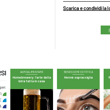
Scarica e condividi la 
SI
AGROALIMENTARE
BENESSERE ESTETICA
Homebrewery: l’arte della
Hennè sopracciglia
R
birra fatta in casa
 per:
I
E
A