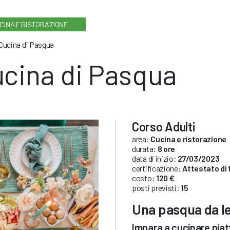
CINA E RISTORAZIONE
Cucina di Pasqua
cina di Pasqua
Corso Adulti
area:
Cucina e ristorazione
durata:
8 ore
data di inizio:
27/03/2023
certificazione:
Attestato di
costo:
120 €
posti previsti:
15
Una pasqua da le
Impara a cucinare piat