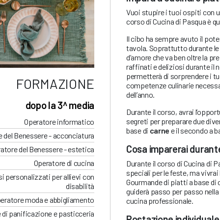
Vuoi stupire i tuoi ospiti con 
corso di Cucina di Pasqua è que
Il cibo ha sempre avuto il pot
tavola. Soprattutto durante le 
d’amore che va ben oltre la pre
raffinati e deliziosi durante il
permetterà di sorprendere i tuo
FORMAZIONE
competenze culinarie necessari
dell’anno.
dopo la 3^ media
Durante il corso, avrai l’oppo
segreti per preparare due diver
Operatore informatico
base di
carne
e il secondo a b
 del Benessere - acconciatura
Cosa imparerai durante
atore del Benessere - estetica
Operatore di cucina
Durante il corso di Cucina di 
speciali per le feste, ma vivra
i personalizzati per allievi con
Gourmande di piatti a base di 
disabilità
guiderà passo per passo nella p
eratore moda e abbigliamento
cucina professionale.
 di panificazione e pasticceria
Postazione individuale