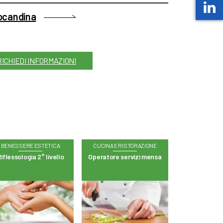
locandina
RICHIEDI INFORMAZIONI
BENESSERE ESTETICA
CUCINA E RISTORAZIONE
iflessologia 2° livello
Operatore servizi mensa