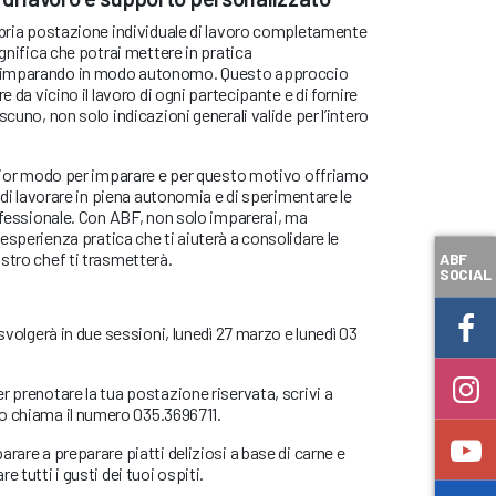
ropria postazione individuale di lavoro completamente
ignifica che potrai mettere in pratica
 imparando in modo autonomo. Questo approccio
e da vicino il lavoro di ogni partecipante e di fornire
scuno, non solo indicazioni generali valide per l’intero
iglior modo per imparare e per questo motivo offriamo
à di lavorare in piena autonomia e di sperimentare le
rofessionale. Con ABF, non solo imparerai, ma
esperienza pratica che ti aiuterà a consolidare le
stro chef ti trasmetterà.
ABF
SOCIAL
 svolgerà in due sessioni, lunedì 27 marzo e lunedì 03
r prenotare la tua postazione riservata, scrivi a
o chiama il numero 035.3696711.
rare a preparare piatti deliziosi a base di carne e
 tutti i gusti dei tuoi ospiti.