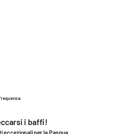
 frequenza
ccarsi i baffi!
ti eccezionali per la Pasqua