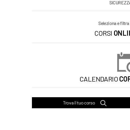
SICUREZZ
Seleziona e filtra
CORSI
ONLI
CALENDARIO
COR
Trova il tuo corso