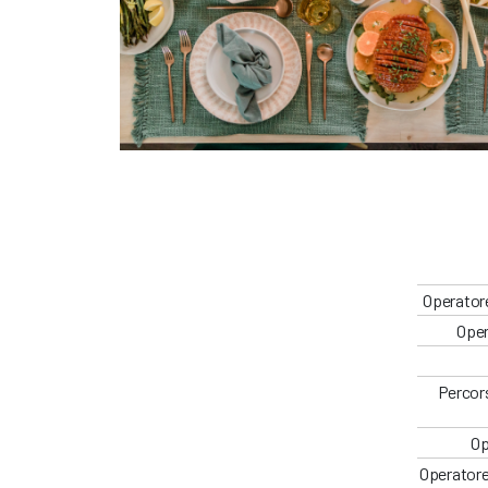
Operatore
Oper
Percors
Op
Operatore