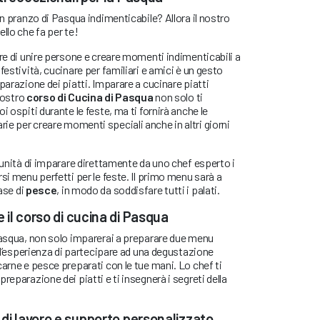
un pranzo di Pasqua indimenticabile? Allora il nostro
llo che fa per te!
ere di unire persone e creare momenti indimenticabili a
festività, cucinare per familiari e amici è un gesto
parazione dei piatti. Imparare a cucinare piatti
 nostro
corso di Cucina di Pasqua
non solo ti
i ospiti durante le feste, ma ti fornirà anche le
e per creare momenti speciali anche in altri giorni
rtunità di imparare direttamente da uno chef esperto i
si menu perfetti per le feste. Il primo menu sarà a
ase di
pesce
, in modo da soddisfare tutti i palati.
 il corso di cucina di Pasqua
Pasqua, non solo imparerai a preparare due menu
i l’esperienza di partecipare ad una degustazione
carne e pesce preparati con le tue mani. Lo chef ti
reparazione dei piatti e ti insegnerà i segreti della
 di lavoro e supporto personalizzato