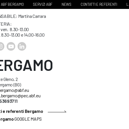
ABF BERGAMO
SERVIZI ABF
NEWS
CONTATTI E REFERENTI
L
ABILE: Martina Carrara
ERIA:
. ven. 8.30-13.00
. 8.30-13.00 e 14.00-16.00
ERGAMO
e Gleno, 2
ergamo (BG)
ergamo@abf.eu
.bergamo@pec.abf.eu
53693711
i e referenti Bergamo
ergamo
GOOGLE MAPS