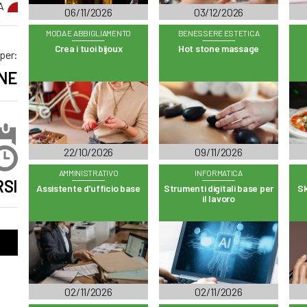
A
06/11/2026
03/12/2026
MODA E ABBIGLIAMENTO
BENESSERE ESTETICA
Crea i tuoi bijoux
Hot stone massage
 per:
NE
22/10/2026
09/11/2026
AMMINISTRATIVO
INFORMATICA
SI
Assistente d’ufficio base
Strumenti digitali base per
Sk
il lavoro
02/11/2026
02/11/2026