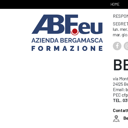
HOME
RESPONS
SEGRET
lun. mer
mar. gio
B
via Mont
24125 B
Email:
b
PEC
cfp
TEL. 03
Contatt
B