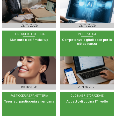
02/11/2026
02/11/2026
BENESSERE ESTETICA
INFORMATICA
Skin care e self make-up
Competenze digitali base per la
cittadinanza
19/11/2026
29/09/2026
PASTICCERIA E PANETTERIA
CUCINA E RISTORAZIONE
Teen lab: pasticceria americana
Addetto di cucina 1° livello