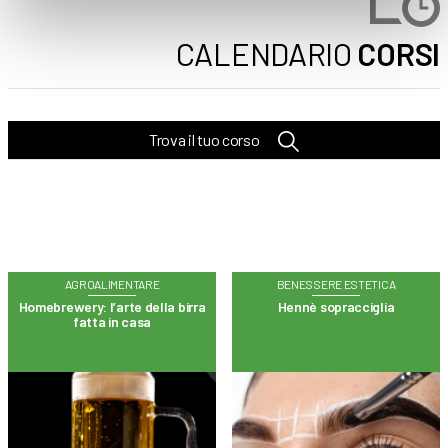
CALENDARIO
CORSI
Trova il tuo corso
AGROALIMENTARE
BENESSERE ESTETICA
Homebrewery: l’arte della birra
Hennè sopracciglia
fatta in casa