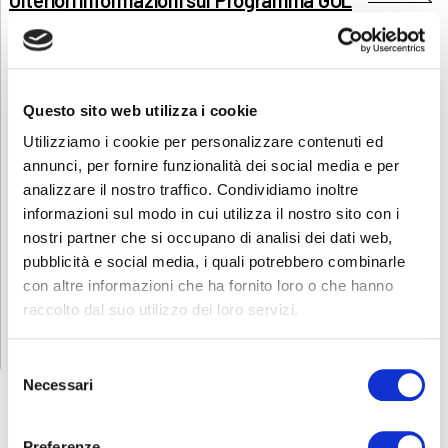
Scarica e condividi la locandina del corso
Questo sito web utilizza i cookie
Utilizziamo i cookie per personalizzare contenuti ed
RICHIEDI INFORMAZIONI
annunci, per fornire funzionalità dei social media e per
analizzare il nostro traffico. Condividiamo inoltre
informazioni sul modo in cui utilizza il nostro sito con i
nostri partner che si occupano di analisi dei dati web,
Scopri se hai diritto alla gratuità
pubblicità e social media, i quali potrebbero combinarle
PROGRAMMA GOL - Garanzia di Occupabilità dei Lavoratori
con altre informazioni che ha fornito loro o che hanno
Il Programma GOL si rivolge a disoccupati dai 16 ai 65 anni: scopri di
raccolto dal suo utilizzo dei loro servizi.
più e chiedi di diventare un beneficiario del Programma GOL.
LEGGI TUTTO
Selezione
Necessari
del
consenso
Preferenze