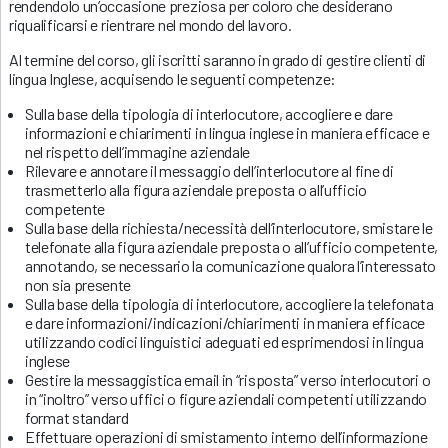
rendendolo un’occasione preziosa per coloro che desiderano
riqualificarsi e rientrare nel mondo del lavoro.
Al termine del corso, gli iscritti saranno in grado di gestire clienti di
lingua Inglese, acquisendo le seguenti competenze:
Sulla base della tipologia di interlocutore, accogliere e dare
informazioni e chiarimenti in lingua inglese in maniera efficace e
nel rispetto dell’immagine aziendale
Rilevare e annotare il messaggio dell’interlocutore al fine di
trasmetterlo alla figura aziendale preposta o all’ufficio
competente
Sulla base della richiesta/necessità dell’interlocutore, smistare le
telefonate alla figura aziendale preposta o all’ufficio competente,
annotando, se necessario la comunicazione qualora l’interessato
non sia presente
Sulla base della tipologia di interlocutore, accogliere la telefonata
e dare informazioni/indicazioni/chiarimenti in maniera efficace
utilizzando codici linguistici adeguati ed esprimendosi in lingua
inglese
Gestire la messaggistica email in “risposta” verso interlocutori o
in “inoltro” verso uffici o figure aziendali competenti utilizzando
format standard
Effettuare operazioni di smistamento interno dell’informazione