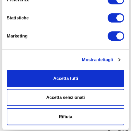
FORMAZIONE
E CORSI
Statistiche
Seleziona e filtra per:
ADULTI
Marketing
AZIENDE
DOPO LA TERZA MEDIA
Mostra dettagli
SICUREZZA
Accetta tutti
Seleziona e filtra per:
CORSI
ONLINE
Accetta selezionati
Rifiuta