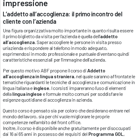
impressione
L’addetto all’accoglienza: il primo incontro del
cliente con l’azienda
Una figura organizzativa molto importante in quanto risulta essere
il primo biglietto da visita per l’azienda è quella dell’
addetto
all’accoglienza
. Saper accogliere le persone in visita presso
un’azienda e rispondere al telefono in modo adeguato,
esprimendosi in modo professionale e puntuale diventano quindi
caratteristiche essenziali per l’immagine dell’azienda.
Per questo motivo ABF propone il corso di
Addetto
all’accoglienza in lingua straniera
, nel quale saranno affrontate le
tematiche riguardanti le tecniche di accoglienza e comunicazione in
lingua italiana e
inglese
. I corsisti impareranno l’uso di elementi
della
lingua inglese
e formule molto comuni per soddisfare le
esigenze quotidiane di accoglienza in azienda.
Questo corso è pensato sia per coloro che desiderano entrare nel
mondo del lavoro, sia per chi vuole migliorare le proprie
competenze nell’ambito del front office.
Inoltre, il corso è disponibile anche gratuitamente per disoccupati
dai 16 ai 65 anni in possesso dei requisiti del
Programma GOL
,