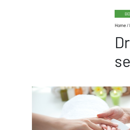
BE
Home
/
Dr
s