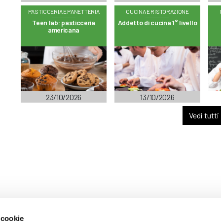
PASTICCERIA E PANETTERIA
CUCINA E RISTORAZIONE
Teen lab: pasticceria
Addetto di cucina 1° livello
americana
23/10/2026
13/10/2026
Vedi tutti
 cookie