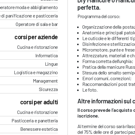
perfetta.
eratore moda e abbigliamento
 di panificazione e pasticceria
Programma del corso:
Operatore di sala e bar
Organizzazione della postaz
Anatomia e principali patolo
corsi per aziende
Le cuticole e le differenti ti
Disinfezione e sterilizzazio
Cucina e ristorazione
Micromotore, punte e frese
Attrezzature, materiali e c
Informatica
Forma corretta dell’unghia;
Lingue
Pratica della manicure Rus
Logistica e magazzino
Stesura dello smalto semi
Errori comuni, correzioni;
Management
Raccomandazioni post tra
Sicurezza
Le foto.
Altre informazioni sul
corsi per adulti
Il corso prevede l’acquisto d
Cucina e ristorazione
iscrizione.
Pasticceria e panetteria
Al termine del corso sarà rila
Benessere estetica
del 75% delle ore di partecipa