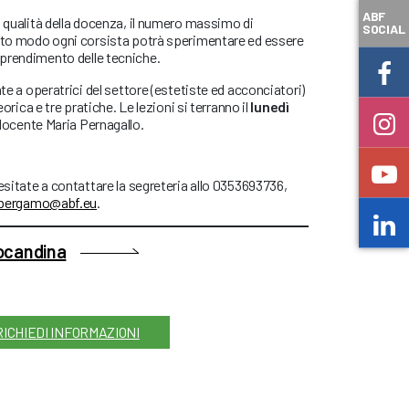
ABF
a qualità della docenza, il numero massimo di
SOCIAL
esto modo ogni corsista potrà sperimentare ed essere
prendimento delle tecniche.
nte a operatrici del settore (estetiste ed acconciatori)
eorica e tre pratiche. Le lezioni si terranno il
lunedì
docente Maria Pernagallo.
 esitate a contattare la segreteria allo 0353693736,
.bergamo@abf.eu
.
locandina
RICHIEDI INFORMAZIONI