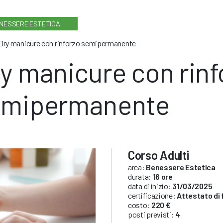
NESSERE ESTETICA
Dry manicure con rinforzo semipermanente
y manicure con rinf
emipermanente
Corso Adulti
area:
Benessere Estetica
durata:
16 ore
data di inizio:
31/03/2025
certificazione:
Attestato di
costo:
220 €
posti previsti:
4