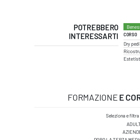
POTREBBERO
Beness
INTERESSARTI
CORSO
Dry pedi
Ricostru
Estetist
FORMAZIONE
E COR
Seleziona e filtra
ADULT
AZIEND
DOPO LA TERZA MEDI