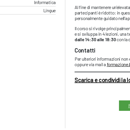
Informatica
Al fine di mantenere un’elevat
Lingue
partecipanti è ridotto: in qu
personalmente guidato nell’ap
Il corso si rivolge principalme
e si sviluppa in 4 lezioni, una t
dalle 14:30 alle 18:30
con la 
Contatti
Per ulteriori informazioni non
oppure via mail a
formazione
Scarica e condividi la 