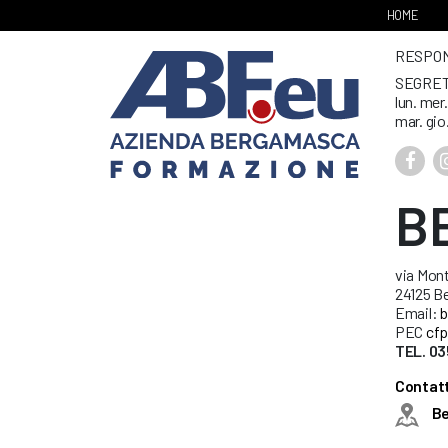
HOME
RESPONS
SEGRET
lun. mer
mar. gio
B
via Mont
24125 B
Email:
b
PEC
cfp
TEL. 03
Contatt
B