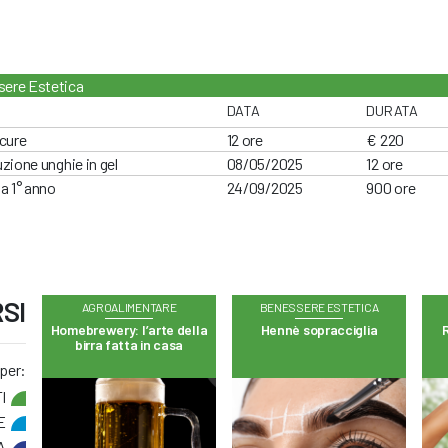
ere Estetica
DATA
DURATA
cure
12 ore
€ 220
zione unghie in gel
08/05/2025
12 ore
a 1° anno
24/09/2025
900 ore
SI
AGROALIMENTARE
BENESSERE ESTETICA
Homebrewery: l’arte della
Hennè sopracciglia
R
birra fatta in casa
 per:
I
E
A