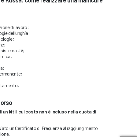
ione di lavoro;
gie dell’unghia;
pologie;
ne;
 sistema UV;
himica;
sa;
permanente;
ttamento;
 corso
i un kit il cui costo non è incluso nella quota di
sciato un Certificato di Frequenza al raggiungimento
zione.