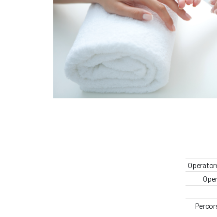
Operatore
Oper
Percors