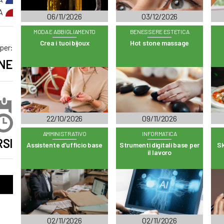
A
06/11/2026
03/12/2026
MODA E ABBIGLIAMENTO
BENESSERE ESTETICA
Crea i tuoi bijoux
Hot stone massage
 per:
NE
22/10/2026
09/11/2026
AMMINISTRATIVO
INFORMATICA
SI
Assistente d’ufficio base
Strumenti digitali base per
Sk
il lavoro
02/11/2026
02/11/2026