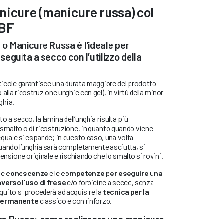
nicure (manicure russa) col
ABF
e o Manicure Russa è l’ideale per
eguita a secco con l’utilizzo della
uticole garantisce una durata maggiore del prodotto
alla ricostruzione unghie con gel), in virtù della minor
nghia.
o a secco, la lamina dell’unghia risulta più
 smalto o di ricostruzione, in quanto quando viene
qua e si espande; in questo caso, una volta
uando l’unghia sarà completamente asciutta, si
ensione originale e rischiando che lo smalto si rovini.
 le
conoscenze
e le
competenze
per eseguire una
erso l’uso di frese
e/o forbicine a secco, senza
 seguito si procederà ad acquisire la
tecnica per la
ipermanente
classico e con rinforzo.
re Russa: come realizzare una manicure