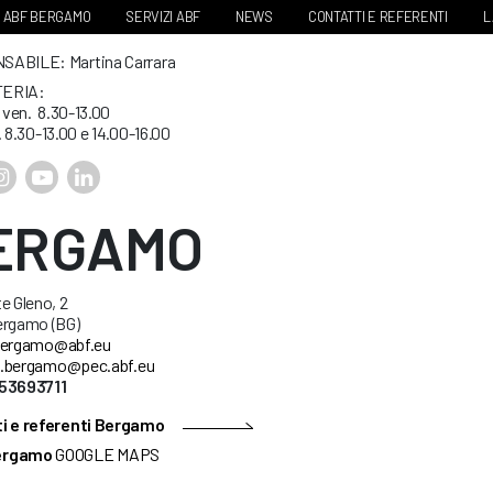
ABF BERGAMO
SERVIZI ABF
NEWS
CONTATTI E REFERENTI
L
ABILE: Martina Carrara
ERIA:
. ven. 8.30-13.00
. 8.30-13.00 e 14.00-16.00
ERGAMO
e Gleno, 2
ergamo (BG)
ergamo@abf.eu
.bergamo@pec.abf.eu
53693711
i e referenti Bergamo
ergamo
GOOGLE MAPS