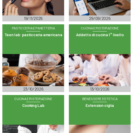
19/11/2026
29/09/2026
PASTICCERIA E PANETTERIA
CUCINA E RISTORAZIONE
Teen lab: pasticceria americana
Addetto di cucina 1° livello
23/10/2026
13/10/2026
CUCINA E RISTORAZIONE
BENESSERE ESTETICA
Cooking Lab
Extension ciglia