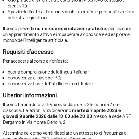
creatività
Spazio dedicato a domande, dubbi operativi e personalizzazione
delle strategie d’uso
Il corso prevede
numerose
esercitazioni pratiche
, per favorire
un apprendimento attivo e impaperare a conoscere ed esplorare il
mondo dell’intelligenza artificiale.
Requisiti d’accesso
Per accedere al corso è richiesta:
buona comprensione della lingua italiana;
conoscenza di base del PC;
conoscenza base dell’intelligenza artificiale.
Ulteriori informazioni
Il corso ha una durata di
4 ore
, suddivise in 2 lezioni da 2 ore
ciascuna. Le lezioni si svolgeranno
martedì 7 aprile 2026 e
giovedì 9 aprile 2026 dalle 18:00 alle 20:00
presso la sede ABF
Bergamo in Via Monte Gleno n. 2.
Al termine del corso verrà rilasciato un attestato di frequenza al
raggiungimento del 75% delle ore di presenza.