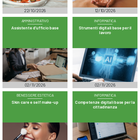
22/10/2026
12/10/2026
AMMINISTRATIVO
INFORMATICA
Assistente d’ufficio base
Strumenti digitali base per il
lavoro
02/11/2026
02/11/2026
BENESSERE ESTETICA
INFORMATICA
Skin care e self make-up
Competenze digitali base per la
cittadinanza