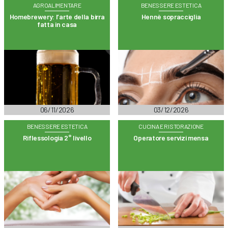
AGROALIMENTARE
BENESSERE ESTETICA
Homebrewery: l’arte della birra
Hennè sopracciglia
fatta in casa
06/11/2026
03/12/2026
BENESSERE ESTETICA
CUCINA E RISTORAZIONE
Riflessologia 2° livello
Operatore servizi mensa