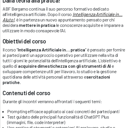
Dalla teoria alla pratica!
ABF Bergamo continua il suo percorso formativo dedicato
all’intelligenza artificiale. Dopo il corso
Intelligenza Artificiale in…
AIuto!
, è in partenza un nuovo appuntamento pensato per chi
desidera
mettere in pratica
le conoscenze acquisite e imparare a
utilizzare in modo consapevole l’AI.
Obiettivi del corso
Il corso “
Intelligenza Artificiale in… pratica
” è pensato per fornire
ai partecipanti un approccio operativo per utilizzare nella vita di
tutti i giorni le potenzialità dell’intelligenza artificiale. L’obiettivo è
quello di
acquisire dimestichezza con gli strumenti di AI
e
sviluppare competenze utili per il lavoro, lo studio e la gestione
quotidiana delle attività personali attraverso e
sercitazioni
pratiche
.
Contenuti del corso
Durante gli incontri verranno affrontati i seguenti temi:
Prompting efficace applicato ai casi concreti dei partecipanti
Test guidato delle principali funzionalità di ChatGPT Plus
(immagini, file, code interpreter)
Uso pratico di strumenti e estensioni AI per lavoro, studio e