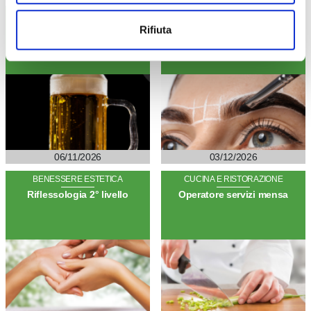
AGROALIMENTARE
BENESSERE ESTETICA
Homebrewery: l’arte della
Hennè sopracciglia
Rifiuta
birra fatta in casa
06/11/2026
03/12/2026
BENESSERE ESTETICA
CUCINA E RISTORAZIONE
Riflessologia 2° livello
Operatore servizi mensa