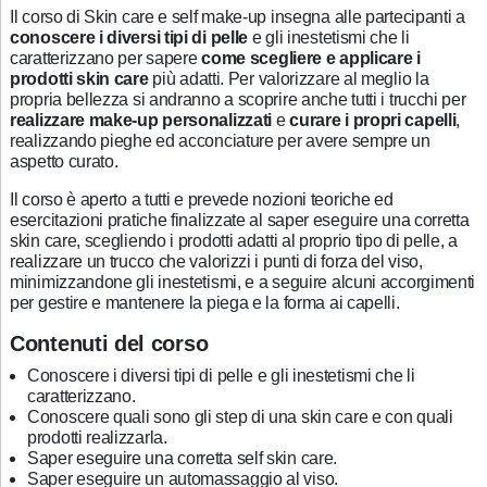
Il corso di Skin care e self make-up insegna alle partecipanti a
conoscere i diversi tipi di pelle
e gli inestetismi che li
caratterizzano per sapere
come scegliere e applicare i
prodotti skin care
più adatti. Per valorizzare al meglio la
propria bellezza si andranno a scoprire anche tutti i trucchi per
realizzare make-up personalizzati
e
curare i propri capelli
,
realizzando pieghe ed acconciature per avere sempre un
aspetto curato.
Il corso è aperto a tutti e prevede nozioni teoriche ed
esercitazioni pratiche finalizzate al saper eseguire una corretta
skin care, scegliendo i prodotti adatti al proprio tipo di pelle, a
realizzare un trucco che valorizzi i punti di forza del viso,
minimizzandone gli inestetismi, e a seguire alcuni accorgimenti
per gestire e mantenere la piega e la forma ai capelli.
Contenuti del corso
Conoscere i diversi tipi di pelle e gli inestetismi che li
caratterizzano.
Conoscere quali sono gli step di una skin care e con quali
prodotti realizzarla.
Saper eseguire una corretta self skin care.
Saper eseguire un automassaggio al viso.