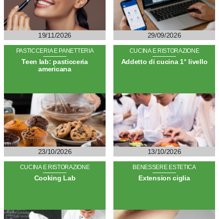
19/11/2026
29/09/2026
PASTICCERIA E PANETTERIA
CUCINA E RISTORAZIONE
Teen lab: pasticceria
Addetto di cucina 1° livello
americana
23/10/2026
13/10/2026
CUCINA E RISTORAZIONE
BENESSERE ESTETICA
Cooking Lab
Extension ciglia