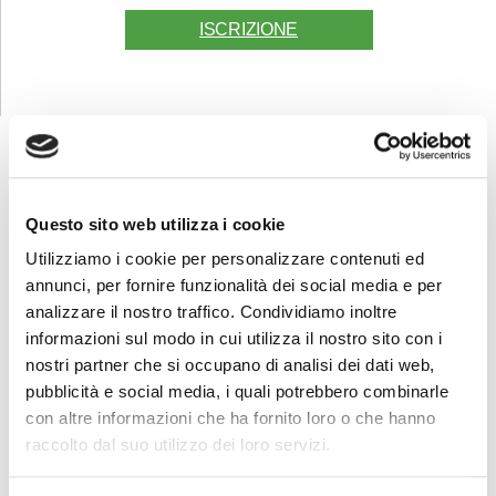
ISCRIZIONE
FORMAZIONE
E CORSI
Questo sito web utilizza i cookie
Utilizziamo i cookie per personalizzare contenuti ed
annunci, per fornire funzionalità dei social media e per
Seleziona e filtra per:
analizzare il nostro traffico. Condividiamo inoltre
ADULTI
informazioni sul modo in cui utilizza il nostro sito con i
AZIENDE
nostri partner che si occupano di analisi dei dati web,
pubblicità e social media, i quali potrebbero combinarle
DOPO LA TERZA MEDIA
con altre informazioni che ha fornito loro o che hanno
SICUREZZA
raccolto dal suo utilizzo dei loro servizi.