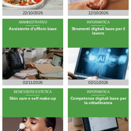
22/10/2026
12/10/2026
AMMINISTRATIVO
INFORMATICA
Assistente d’ufficio base
Strumenti digitali base per il
lavoro
02/11/2026
02/11/2026
BENESSERE ESTETICA
INFORMATICA
Skin care e self make-up
Competenze digitali base per
la cittadinanza